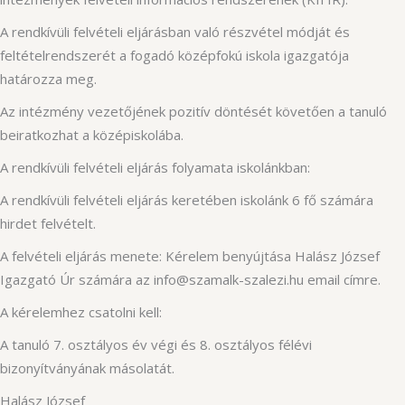
A rendkívüli felvételi eljárásban való részvétel módját és
feltételrendszerét a fogadó középfokú iskola igazgatója
határozza meg.
Az intézmény vezetőjének pozitív döntését követően a tanuló
beiratkozhat a középiskolába.
A rendkívüli felvételi eljárás folyamata iskolánkban:
A rendkívüli felvételi eljárás keretében iskolánk 6 fő számára
hirdet felvételt.
A felvételi eljárás menete: Kérelem benyújtása Halász József
Igazgató Úr számára az info@szamalk-szalezi.hu email címre.
A kérelemhez csatolni kell:
A tanuló 7. osztályos év végi és 8. osztályos félévi
bizonyítványának másolatát.
Halász József