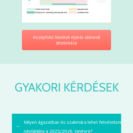
Középfokú felvételi eljárás időrendi
áttekintése
GYAKORI KÉRDÉSEK
Milyen ágazatban és szakmára lehet felvételizni
iskolánkba a 2025/2026. tanévre?