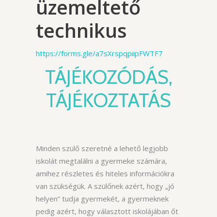
üzemeltető
technikus
https://forms.gle/a7sXrspqpiipFWTF7
TÁJÉKOZÓDÁS,
TÁJÉKOZTATÁS
Minden szülő szeretné a lehető legjobb
iskolát megtalálni a gyermeke számára,
amihez részletes és hiteles információkra
van szükségük. A szülőnek azért, hogy „jó
helyen” tudja gyermekét, a gyermeknek
pedig azért, hogy választott iskolájában őt