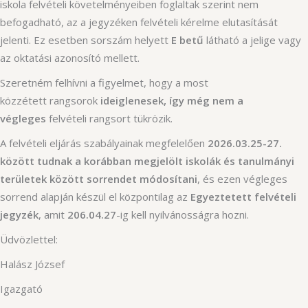
iskola felvételi követelményeiben foglaltak szerint nem
befogadható, az a jegyzéken felvételi kérelme elutasítását
jelenti. Ez esetben sorszám helyett
E betű
látható a jelige vagy
az oktatási azonosító mellett.
Szeretném felhívni a figyelmet, hogy a most
közzétett rangsorok
ideiglenesek, így még nem a
végleges
felvételi rangsort tükrözik.
A felvételi eljárás szabályainak megfelelően
2026.03.25-27.
között tudnak a korábban megjelölt iskolák és tanulmányi
területek között sorrendet módosítani
, és ezen végleges
sorrend alapján készül el központilag az
Egyeztetett felvételi
jegyzék
, amit
206.04.27
-ig kell nyilvánosságra hozni.
Üdvözlettel:
Halász József
Igazgató