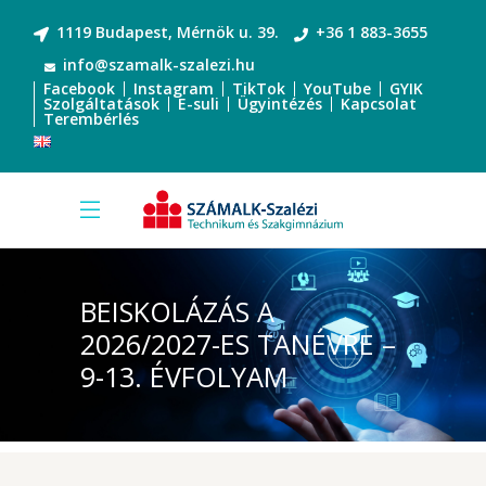
1119 Budapest, Mérnök u. 39.
+36 1 883-3655
info@szamalk-szalezi.hu
Facebook
Instagram
TikTok
YouTube
GYIK
Szolgáltatások
E-suli
Ügyintézés
Kapcsolat
Terembérlés
BEISKOLÁZÁS A
2026/2027-ES TANÉVRE –
9-13. ÉVFOLYAM