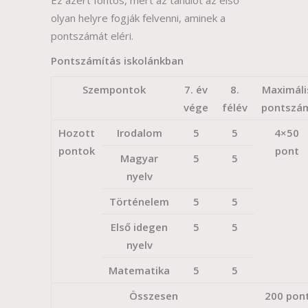
olyan helyre fogják felvenni, aminek a
pontszámát eléri.
Pontszámítás iskolánkban
Szempontok
7. év
8.
Maximáli
vége
félév
pontszá
Hozott
Irodalom
5
5
4×50
pontok
pont
Magyar
5
5
nyelv
Történelem
5
5
Első idegen
5
5
nyelv
Matematika
5
5
Összesen
200 pon