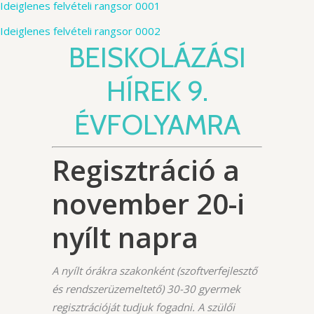
Ideiglenes felvételi rangsor 0001
Ideiglenes felvételi rangsor 0002
BEISKOLÁZÁSI
HÍREK 9.
ÉVFOLYAMRA
Regisztráció a
november 20-i
nyílt napra
A nyílt órákra szakonként (szoftverfejlesztő
és rendszerüzemeltető) 30-30 gyermek
regisztrációját tudjuk fogadni. A szülői