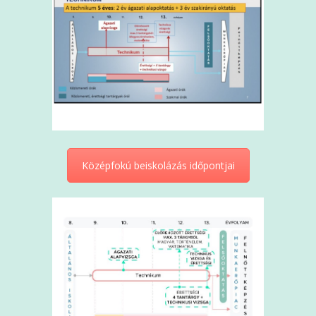
Középfokú beiskolázás időpontjai