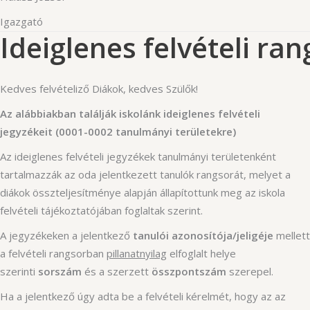
Igazgató
Ideiglenes felvételi ran
Kedves felvételiző Diákok, kedves Szülők!
Az alábbiakban találják iskolánk ideiglenes felvételi
jegyzékeit (0001-0002 tanulmányi területekre)
Az ideiglenes felvételi jegyzékek tanulmányi területenként
tartalmazzák az oda jelentkezett tanulók rangsorát, melyet a
diákok összteljesítménye alapján állapítottunk meg az iskola
felvételi tájékoztatójában foglaltak szerint.
A jegyzékeken a jelentkező
tanulói azonosítója/jeligéje
mellett
a felvételi rangsorban
pillanatnyilag
elfoglalt helye
szerinti
sorszám
és a szerzett
összpontszám
szerepel.
Ha a jelentkező úgy adta be a felvételi kérelmét, hogy az az