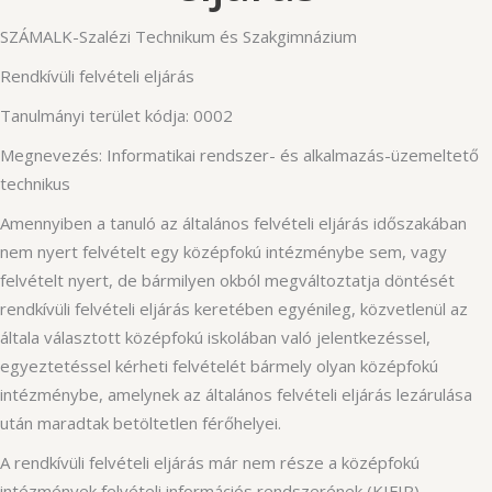
SZÁMALK-Szalézi Technikum és Szakgimnázium
Rendkívüli felvételi eljárás
Tanulmányi terület kódja: 0002
Megnevezés: Informatikai rendszer- és alkalmazás-üzemeltető
technikus
Amennyiben a tanuló az általános felvételi eljárás időszakában
nem nyert felvételt egy középfokú intézménybe sem, vagy
felvételt nyert, de bármilyen okból megváltoztatja döntését
rendkívüli felvételi eljárás keretében egyénileg, közvetlenül az
általa választott középfokú iskolában való jelentkezéssel,
egyeztetéssel kérheti felvételét bármely olyan középfokú
intézménybe, amelynek az általános felvételi eljárás lezárulása
után maradtak betöltetlen férőhelyei.
A rendkívüli felvételi eljárás már nem része a középfokú
intézmények felvételi információs rendszerének (KIFIR).