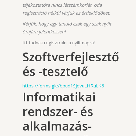
tájékoztatóra nincs létszámkorlát, oda
regisztráció nélkül várjuk az érdeklődőket.
Kérjük, hogy egy tanuló csak egy szak nyílt
órájára jelentkezzen!
Itt tudnak regisztrálni a nyílt napra!
Szoftverfejlesztő
és -tesztelő
https://forms.gle/bpud1SjovuLHRuLK6
Informatikai
rendszer- és
alkalmazás-