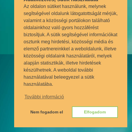
Wifi + büfé
Az oldalon sütiket használunk, melynek
segítségével oldalunk látogatottságát mérjük,
Az épületben büfé - ahol kávézni vagy
valamint a közösségi portálokon található
ebédelni is tudsz - és a tantermekben
oldalainkhoz való gyors hozzáférést
internet kapcsolat szolgálja diákjaink
biztosítjuk. A sütik segítségével információkat
kényelmét.
osztunk meg hirdetési, közösségi média és
elemző partnereinkkel a weboldalunk, illetve
közösségi oldalaink használatáról, melyek
alapján statisztikák, illetve hirdetések
készülhetnek. A weboldal további
használatával beleegyezel a sütik
használatába.
Nagy tudású tanárok
További információ
Nagy tudású, tapasztalt tanárainktól
tanulhatod meg a választott szakma
Nem fogadom el
Elfogadom
alapjait - vagy akár többet is!