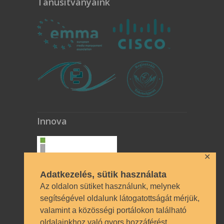
Tanúsítványaink
Innova
✕
Adatkezelés, sütik használata
Az oldalon sütiket használunk, melynek
segítségével oldalunk látogatottságát mérjük,
valamint a közösségi portálokon található
Technikai azonosítók
oldalainkhoz való gyors hozzáférést