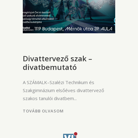
Divattervező szak –
divatbemutató
A SZÁMALK–Szalézi Technikum és
Szakgimnázium elsőéves divattervező
szakos tanulói divatbem
TOVÁBB OLVASOM