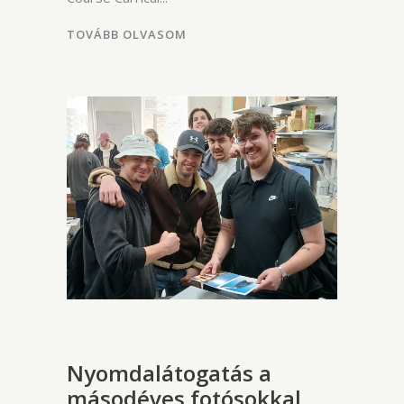
TOVÁBB OLVASOM
Nyomdalátogatás a
másodéves fotósokkal