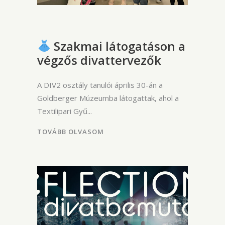
Szakmai látogatáson a
végzős divattervezők
A DIV2 osztály tanulói április 30-án a
Goldberger Múzeumba látogattak, ahol a
Textilipari Gyű
TOVÁBB OLVASOM