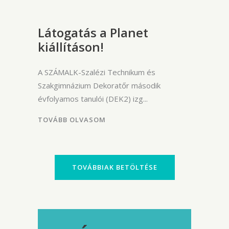
Látogatás a Planet
kiállításon!
A SZÁMALK-Szalézi Technikum és
Szakgimnázium Dekoratőr második
évfolyamos tanulói (DEK2) izg
TOVÁBB OLVASOM
TOVÁBBIAK BETÖLTÉSE