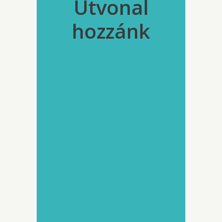
Útvonal
hozzánk