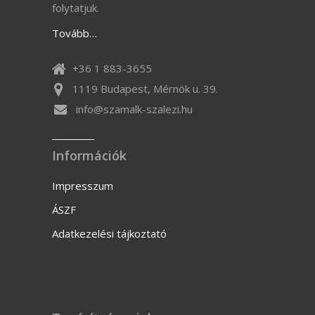
folytatjuk.
Tovább…
+36 1 883-3655
1119 Budapest, Mérnök u. 39.
info@szamalk-szalezi.hu
Információk
Impresszum
ÁSZF
Adatkezelési tájkoztató