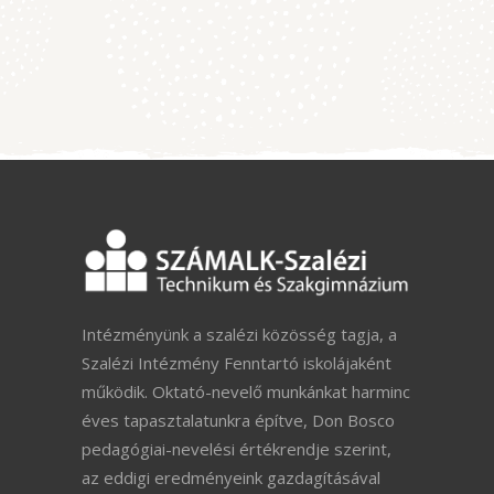
Intézményünk a szalézi közösség tagja, a
Szalézi Intézmény Fenntartó iskolájaként
működik. Oktató-nevelő munkánkat harminc
éves tapasztalatunkra építve, Don Bosco
pedagógiai-nevelési értékrendje szerint,
az eddigi eredményeink gazdagításával