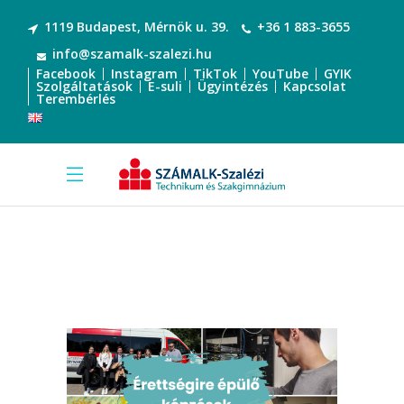
1119 Budapest, Mérnök u. 39.
+36 1 883-3655
info@szamalk-szalezi.hu
Facebook
Instagram
TikTok
YouTube
GYIK
Szolgáltatások
E-suli
Ügyintézés
Kapcsolat
Terembérlés