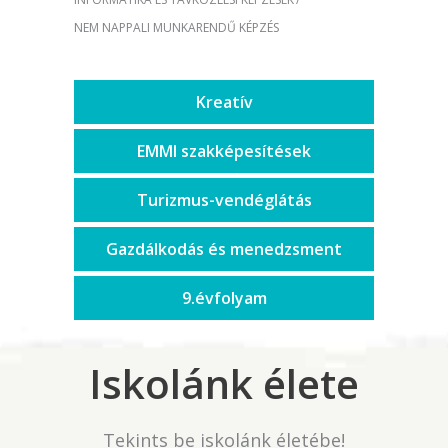
NEM NAPPALI MUNKARENDŰ KÉPZÉS
Kreatív
EMMI szakképesítések
Turizmus-vendéglátás
Gazdálkodás és menedzsment
9.évfolyam
Iskolánk élete
Tekints be iskolánk életébe!