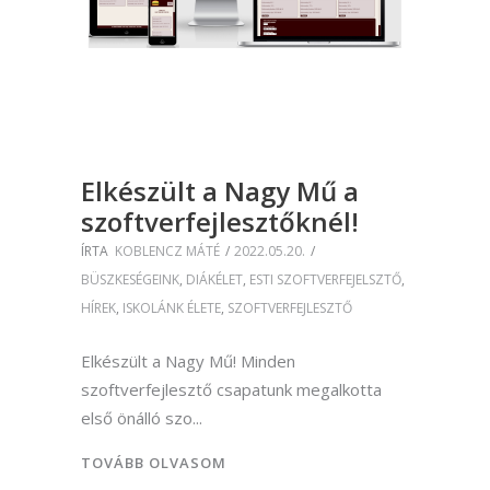
Elkészült a Nagy Mű a
szoftverfejlesztőknél!
ÍRTA
KOBLENCZ MÁTÉ
2022.05.20.
BÜSZKESÉGEINK
,
DIÁKÉLET
,
ESTI SZOFTVERFEJELSZTŐ
,
HÍREK
,
ISKOLÁNK ÉLETE
,
SZOFTVERFEJLESZTŐ
Elkészült a Nagy Mű! Minden
szoftverfejlesztő csapatunk megalkotta
első önálló szo
TOVÁBB OLVASOM