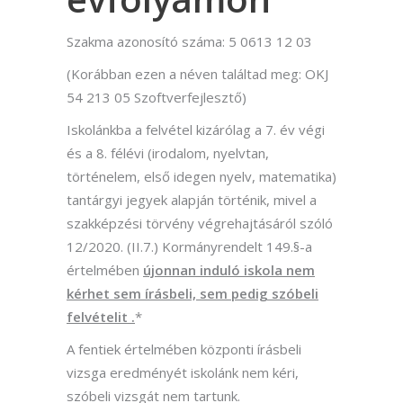
Szakma azonosító száma: 5 0613 12 03
(Korábban ezen a néven találtad meg: OKJ
54 213 05 Szoftverfejlesztő)
Iskolánkba a felvétel kizárólag a 7. év végi
és a 8. félévi (irodalom, nyelvtan,
történelem, első idegen nyelv, matematika)
tantárgyi jegyek alapján történik, mivel a
szakképzési törvény végrehajtásáról szóló
12/2020. (II.7.) Kormányrendelt 149.§-a
értelmében
újonnan induló iskola nem
kérhet sem írásbeli, sem pedig szóbeli
felvételit .
*
A fentiek értelmében központi írásbeli
vizsga eredményét iskolánk nem kéri,
szóbeli vizsgát nem tartunk.