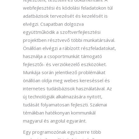
webfejlesztési és kódolási feladatokon túl
adatbázisok tervezését és kezelését is
elvégzi. Csapatban dolgozva
együttműködik a szoftverfejlesztési
projektben résztvevő többi munkatársával.
Önállóan elvégzi a rábízott részfeladatokat,
használja a csoportmunkát támogató
fejlesztői- és verziókezelő eszközöket.
Munkája során jelentkező problémákat
önállóan oldja meg webes kereséssel és
internetes tudásbázisok használatával. Az
új technológiák alkalmazására nyitott,
tudását folyamatosan fejleszti. Szakmai
témákban hatékonyan kommunikál
magyarul és angolul egyaránt.
Egy programozónak egyszerre több