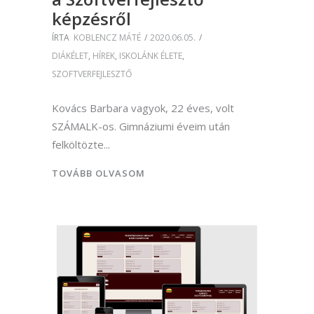
képzésről
ÍRTA
KOBLENCZ MÁTÉ
2020.06.05.
DIÁKÉLET
,
HÍREK
,
ISKOLÁNK ÉLETE
,
SZOFTVERFEJLESZTŐ
Kovács Barbara vagyok, 22 éves, volt
SZÁMALK-os. Gimnáziumi éveim után
felköltözte
TOVÁBB OLVASOM