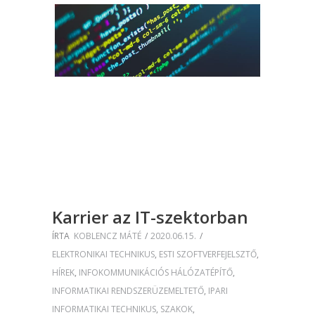
Karrier az IT-szektorban
ÍRTA
KOBLENCZ MÁTÉ
2020.06.15.
ELEKTRONIKAI TECHNIKUS
,
ESTI SZOFTVERFEJELSZTŐ
,
HÍREK
,
INFOKOMMUNIKÁCIÓS HÁLÓZATÉPÍTŐ
,
INFORMATIKAI RENDSZERÜZEMELTETŐ
,
IPARI
INFORMATIKAI TECHNIKUS
,
SZAKOK
,