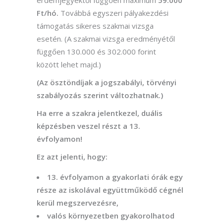
érdemjegyektől függően maximum
59.000
Ft/hó.
Továbbá egyszeri pályakezdési
támogatás sikeres szakmai vizsga
esetén. (A szakmai vizsga eredményétől
függően 130.000 és 302.000 forint
között lehet majd.)
(Az ösztöndíjak a jogszabályi, törvényi
szabályozás szerint változhatnak.)
Ha erre a szakra jelentkezel, duális
képzésben veszel részt a 13.
évfolyamon!
Ez azt jelenti, hogy:
13. évfolyamon a gyakorlati órák egy
része az iskolával együttműködő cégnél
kerül megszervezésre,
valós környezetben gyakorolhatod