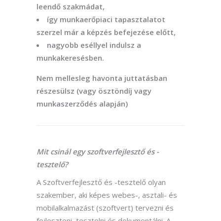
leendő szakmádat,
így munkaerőpiaci tapasztalatot
szerzel már a képzés befejezése előtt,
nagyobb eséllyel indulsz a
munkakeresésben.
Nem mellesleg havonta juttatásban
részesülsz (vagy ösztöndíj vagy
munkaszerződés alapján)
Mit csinál egy szoftverfejlesztő és -
tesztelő?
A Szoftverfejlesztő és -tesztelő olyan
szakember, aki képes webes-, asztali- és
mobilalkalmazást (szoftvert) tervezni és
fejleszteni, tesztelni és dokumentálni. A