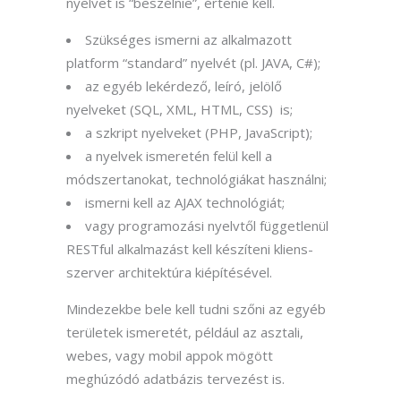
nyelvet is “beszélnie”, értenie kell.
Szükséges ismerni az alkalmazott
platform “standard” nyelvét (pl. JAVA, C#);
az egyéb lekérdező, leíró, jelölő
nyelveket (SQL, XML, HTML, CSS) is;
a szkript nyelveket (PHP, JavaScript);
a nyelvek ismeretén felül kell a
módszertanokat, technológiákat használni;
ismerni kell az AJAX technológiát;
vagy programozási nyelvtől függetlenül
RESTful alkalmazást kell készíteni kliens-
szerver architektúra kiépítésével.
Mindezekbe bele kell tudni szőni az egyéb
területek ismeretét, például az asztali,
webes, vagy mobil appok mögött
meghúzódó adatbázis tervezést is.