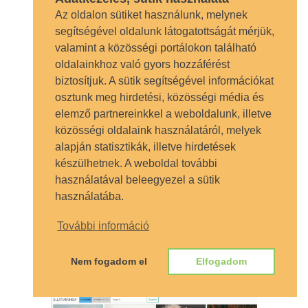
Az oldalon sütiket használunk, melynek
segítségével oldalunk látogatottságát mérjük,
valamint a közösségi portálokon található
Közösen játszva alkotni –
oldalainkhoz való gyors hozzáférést
Noree (vagy Fun2Draw), a
biztosítjuk. A sütik segítségével információkat
rajzoló robot
osztunk meg hirdetési, közösségi média és
elemző partnereinkkel a weboldalunk, illetve
ÍRTA
KOBLENCZ MÁTÉ
2019.04.02.
közösségi oldalaink használatáról, melyek
BÜSZKESÉGEINK
,
DIÁKÉLET
,
HÍREK
,
ISKOLÁNK ÉLETE
,
alapján statisztikák, illetve hirdetések
SZOFTVERFEJLESZTŐ
készülhetnek. A weboldal további
használatával beleegyezel a sütik
Iskolánk a Magyar Innovációs Szövetség
használatába.
által kiírt felhívás alapján, pályázato
További információ
TOVÁBB OLVASOM
Nem fogadom el
Elfogadom