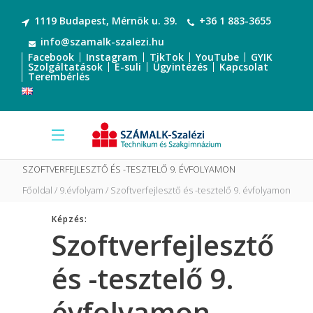
1119 Budapest, Mérnök u. 39.
+36 1 883-3655
info@szamalk-szalezi.hu
Facebook
Instagram
TikTok
YouTube
GYIK
Szolgáltatások
E-suli
Ügyintézés
Kapcsolat
Terembérlés
SZOFTVERFEJLESZTŐ ÉS -TESZTELŐ 9. ÉVFOLYAMON
Főoldal
9.évfolyam
Szoftverfejlesztő és -tesztelő 9. évfolyamon
Képzés:
Szoftverfejlesztő
és -tesztelő 9.
évfolyamon