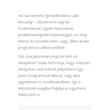
Ha van benned “gondolkodásra való
készség” – fűszerezve egy kis
kreativitással, egyéni fantáziával,
problémamegoldó képességgel, no meg
kitartó és következetes vagy, akkor kiváló
programozó válhat belőled!
Sok szorgalommal megszerzett és
elsajátított tudás biztosítja, hogy a képzés
elvégzése után bátran pályázhass egy
junior programozói állásra, vagy akár
egyetemen is továbbtanulhass. Így a
képzésünk magába foglalja az egyetemi
felkészítőt is.