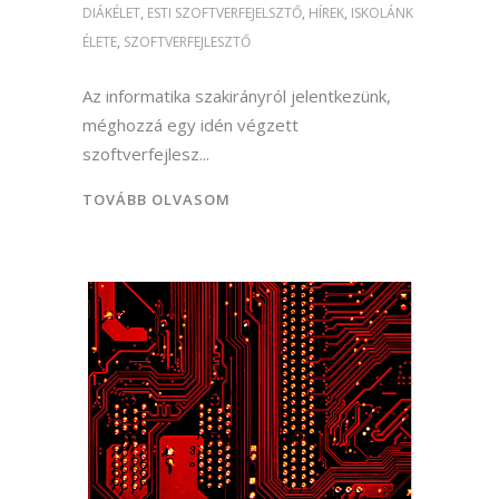
DIÁKÉLET
,
ESTI SZOFTVERFEJELSZTŐ
,
HÍREK
,
ISKOLÁNK
ÉLETE
,
SZOFTVERFEJLESZTŐ
Az informatika szakirányról jelentkezünk,
méghozzá egy idén végzett
szoftverfejlesz
TOVÁBB OLVASOM