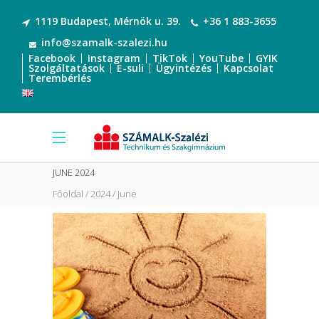
1119 Budapest, Mérnök u. 39.
+36 1 883-3655
info@szamalk-szalezi.hu
Facebook
Instagram
TikTok
YouTube
GYIK
Szolgáltatások
E-suli
Ügyintézés
Kapcsolat
Terembérlés
JUNE 2024
Főoldal
2024
June