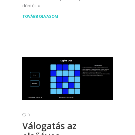
döntői.
TOVÁBB OLVASOM
0
Válogatás az