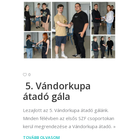
0
5. Vándorkupa
átadó gála
Lezajlott az 5. Vándorkupa átadó gálánk.
Minden félévben az elsős SZF csoportokan
kerül megrendezése a Vándorkupa átadó.
TOVÁBB OLVASOM