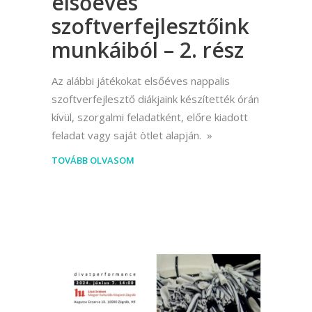
elsőéves
szoftverfejlesztőink
munkáiból – 2. rész
Az alábbi játékokat elsőéves nappalis
szoftverfejlesztő diákjaink készítették órán
kívül, szorgalmi feladatként, előre kiadott
feladat vagy saját ötlet alapján.
TOVÁBB OLVASOM