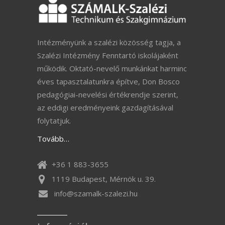
Intézményünk a szalézi közösség tagja, a
Szalézi Intézmény Fenntartó iskolájaként
működik. Oktató-nevelő munkánkat harminc
éves tapasztalatunkra építve, Don Bosco
pedagógiai-nevelési értékrendje szerint,
az eddigi eredményeink gazdagításával
folytatjuk.
Tovább…
+36 1 883-3655
1119 Budapest, Mérnök u. 39.
info@szamalk-szalezi.hu