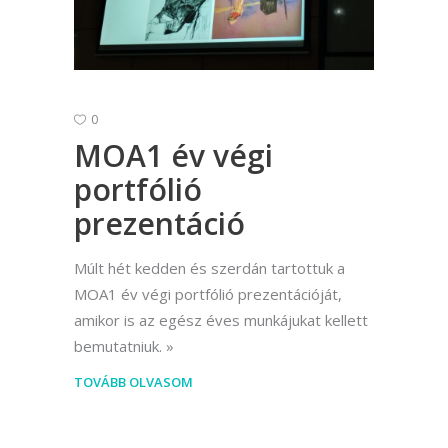
0
MOA1 év végi
portfólió
prezentáció
Múlt hét kedden és szerdán tartottuk a
MOA1 év végi portfólió prezentációját,
amikor is az egész éves munkájukat kellett
bemutatniuk.
TOVÁBB OLVASOM