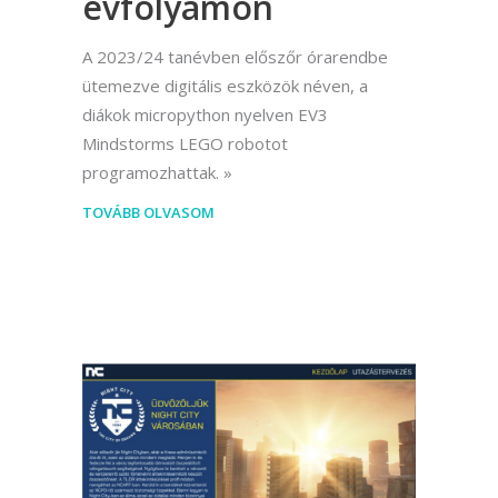
évfolyamon
A 2023/24 tanévben előszőr órarendbe
ütemezve digitális eszközök néven, a
diákok micropython nyelven EV3
Mindstorms LEGO robotot
programozhattak.
TOVÁBB OLVASOM