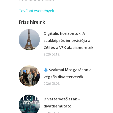
További események
Friss híreink
Digitális horizontok: A
szakképzés innovációja a
CGI és a VFX alapismeretek
2026.06.19.
Szakmai látogatáson a
végzős divattervezők
2026.05.06.
Divattervező szak –
divatbemutató
2026.04.24.