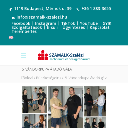
1119 Budapest, Mérnök u. 39.
+36 1 883-3655
info@szamalk-szalezi.hu
Facebook
Instagram
TikTok
YouTube
GYIK
Szolgáltatások
E-suli
Ügyintézés
Kapcsolat
Terembérlés
5. VÁNDORKUPA ÁTADÓ GÁLA
Főoldal
Büszkeségeink
5. Vándorkupa átadó gála