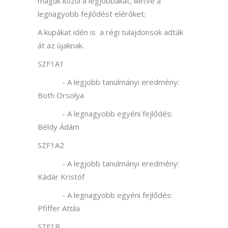
maguk közül a legjobbakat, illetve a
legnagyobb fejlődést elérőket:
A kupákat idén is a régi tulajdonsok adták
át az újaknak.
SZF1A1
- A legjobb tanulmányi eredmény:
Both Orsolya
- A legnagyobb egyéni fejlődés:
Béldy Ádám
SZF1A2
- A legjobb tanulmányi eredmény:
Kádár Kristóf
- A legnagyobb egyéni fejlődés:
Pfiffer Attila
SZF1B