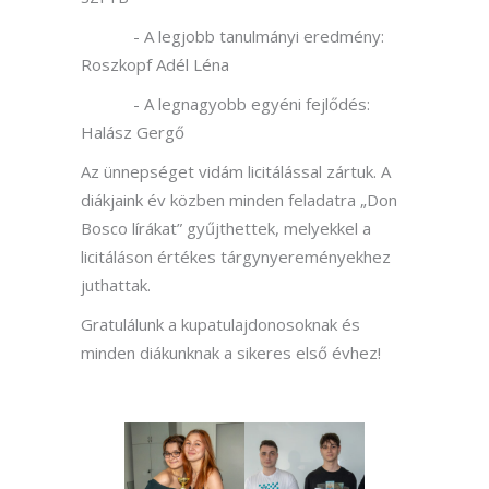
- A legjobb tanulmányi eredmény:
Roszkopf Adél Léna
- A legnagyobb egyéni fejlődés:
Halász Gergő
Az ünnepséget vidám licitálással zártuk. A
diákjaink év közben minden feladatra „Don
Bosco lírákat” gyűjthettek, melyekkel a
licitáláson értékes tárgynyereményekhez
juthattak.
Gratulálunk a kupatulajdonosoknak és
minden diákunknak a sikeres első évhez!