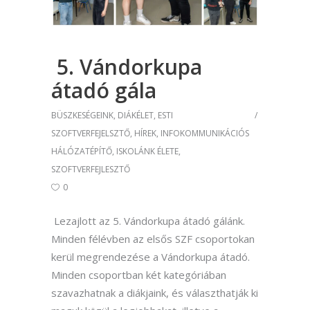
5. Vándorkupa
átadó gála
BÜSZKESÉGEINK
,
DIÁKÉLET
,
ESTI
SZOFTVERFEJELSZTŐ
,
HÍREK
,
INFOKOMMUNIKÁCIÓS
HÁLÓZATÉPÍTŐ
,
ISKOLÁNK ÉLETE
,
SZOFTVERFEJLESZTŐ
0
Lezajlott az 5. Vándorkupa átadó gálánk.
Minden félévben az elsős SZF csoportokan
kerül megrendezése a Vándorkupa átadó.
Minden csoportban két kategóriában
szavazhatnak a diákjaink, és választhatják ki