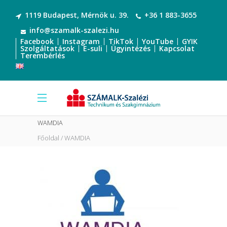
1119 Budapest, Mérnök u. 39.
+36 1 883-3655
info@szamalk-szalezi.hu
Facebook
Instagram
TikTok
YouTube
GYIK
Szolgáltatások
E-suli
Ügyintézés
Kapcsolat
Terembérlés
WAMDIA
Főoldal
WAMDIA