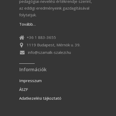
pedagógiai-nevelési értékrendje szerint,
az eddigi eredményeink gazdagításával
folytatjuk.
Tovább…
+36 1 883-3655
1119 Budapest, Mérnök u. 39.
info@szamalk-szalezi.hu
Információk
Impresszum
ÁSZF
Adatkezelési tájkoztató