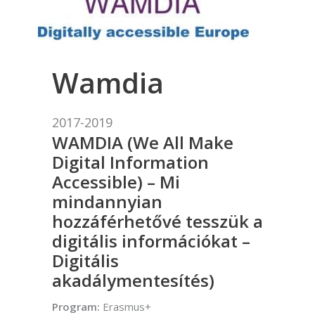
Wamdia
2017-2019
WAMDIA (W
e
A
ll
M
ake
D
igital
I
nformation
A
ccessible) – Mi
mindannyian
hozzáférhetővé tesszük a
digitális információkat –
Digitális
akadálymentesítés
)
Program:
Erasmus+