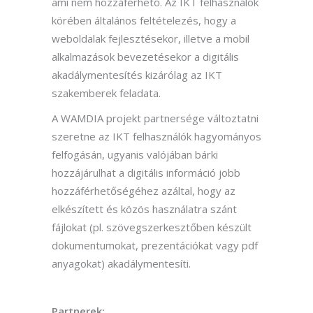
ami nem hozzáférhető. Az IKT felhasználók
körében általános feltételezés, hogy a
weboldalak fejlesztésekor, illetve a mobil
alkalmazások bevezetésekor a digitális
akadálymentesítés kizárólag az IKT
szakemberek feladata.
A WAMDIA projekt partnersége változtatni
szeretne az IKT felhasználók hagyományos
felfogásán, ugyanis valójában bárki
hozzájárulhat a digitális információ jobb
hozzáférhetőségéhez azáltal, hogy az
elkészített és közös használatra szánt
fájlokat (pl. szövegszerkesztőben készült
dokumentumokat, prezentációkat vagy pdf
anyagokat) akadálymentesíti.
Partnerek: