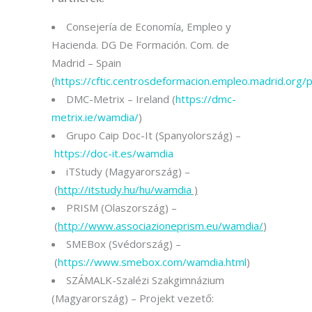
Consejería de Economía, Empleo y
Hacienda. DG De Formación. Com. de
Madrid – Spain
(
https://cftic.centrosdeformacion.empleo.madrid.org
DMC-Metrix – Ireland (
https://dmc-
metrix.ie/wamdia/
)
Grupo Caip Doc-It (Spanyolország) –
https://doc-it.es/wamdia
iTStudy (Magyarország) –
(
http://itstudy.hu/hu/wamdia
)
PRISM (Olaszország) –
(
http://www.associazioneprism.eu/wamdia/
)
SMEBox (Svédország) –
(
https://www.smebox.com/wamdia.html
)
SZÁMALK-Szalézi Szakgimnázium
(Magyarország) – Projekt vezető: