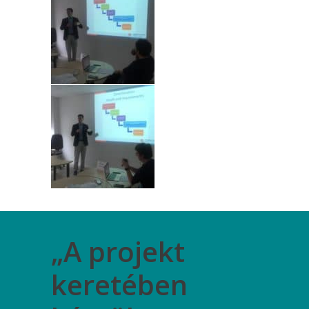
„A projekt
keretében