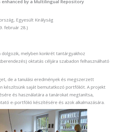
s enhanced by a Multilingual Repository
Vállalkozási ügyviteli ügyintéző
rszág, Egyesült Királyság
Vállalkozási ügyviteli ügyintéző
. február 28.)
én dolgozik, melyben konkrét tantárgyakhoz
akberendezés) oktatás céljára szabadon felhasználható
get, de a tanulási eredmények és megszerzett
n készítsünk saját bemutatkozó portfóliót. A projekt
ésére és használatára a tanárokat megtanítsa,
utató e-portfólió készítésére és azok alkalmazására.