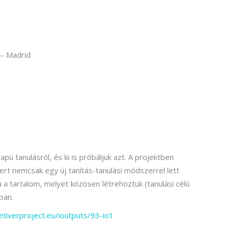
7 – Madrid
pú tanulásról, és ki is próbáljuk azt. A projektben
t nemcsak egy új tanítás-tanulási módszerrel lett
 tartalom, melyet közösen létrehoztuk (tanulási célú
ban.
etiverproject.eu/ioutputs/93-io1