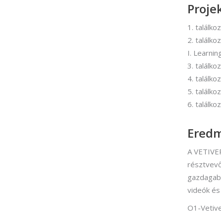
Proje
1. találk
2. találko
I. Learnin
3. találk
4. találko
5. találk
6. találk
Ered
A VETIVER 
résztvevő
gazdagabb
videók és
O1-Vetiv