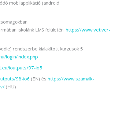
ódó mobilapplikáció (android
 csomagokban
ormában iskolánk LMS felületén:
https://www.vetiver-
dle) rendszerbe kialakított kurzusok 5
hu/login/index.php
t.eu/ioutputs/97-io5
outputs/98-io6
(EN) és
https://www.szamalk-
yv/
(HU)