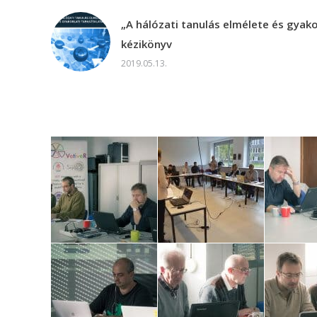
„A hálózati tanulás elmélete és gyako
kézikönyv
2019.05.13.