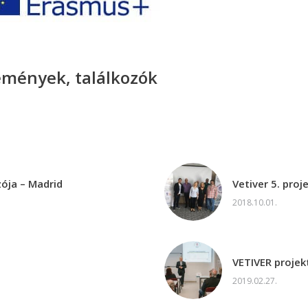
semények, találkozók
zója – Madrid
Vetiver 5. proj
2018.10.01.
VETIVER projek
2019.02.27.