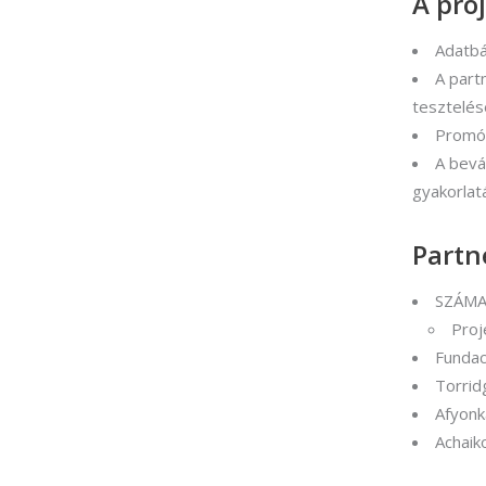
A proj
Adatbá
A part
tesztelés
Promóc
A bevá
gyakorlat
Partn
SZÁMAL
Proj
Fundac
Torrid
Afyonk
Achaik