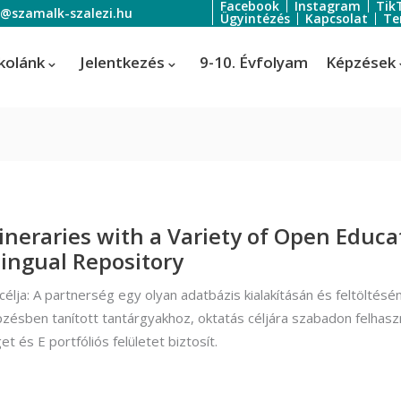
Facebook
Instagram
Tik
o@szamalk-szalezi.hu
Ügyintézés
Kapcsolat
Te
kolánk
Jelentkezés
9-10. Évfolyam
Képzések
oratőr
Szoftverfejlesztő és -tesztelő
Informatikai rendszer- és
ratőr
tineraries with a Variety of Open Educ
alkalmazás-üzemeltető technik
lingual Repository
tális festő és média designer
 célja: A partnerség egy olyan adatbázis kialakításán és feltölté
ális festő és média designer
pzésben tanított tantárgyakhoz, oktatás céljára szabadon felhasz
t-, jelmez- és díszlettervező
t és E portfóliós felületet biztosít.
rvező)
-, jelmez- és díszlettervező