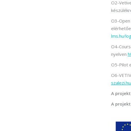
O2-Vetive
készülékr
O3-Open E
elérhető
lms.hu/lo
O4-Course
nyelven
h
O5-Pilot 
O6-VETIVE
szalezi.h
A projekt
A projekt