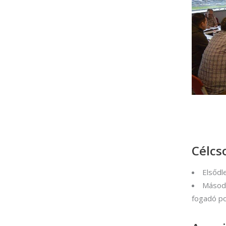
Célcs
Elsődl
Másodl
fogadó po