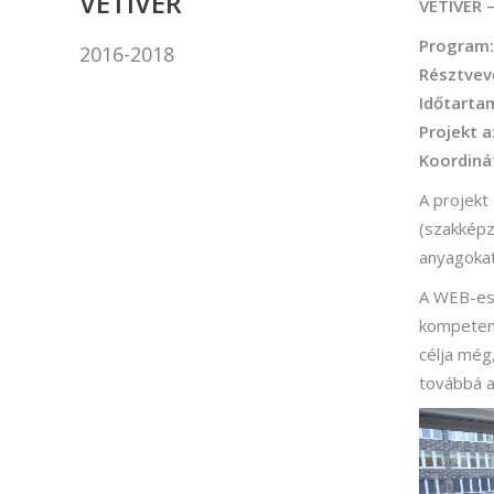
VETIVER
VETIVER –
(Divatte
Program:
2016-2018
Foto
Résztvev
Foto
Időtarta
Projekt 
Gra
Koordiná
Graf
A projekt
Képz
(szakképz
munkatá
anyagokat
Moz
A WEB-es 
kompetenc
Mozgó
célja még
továbbá a