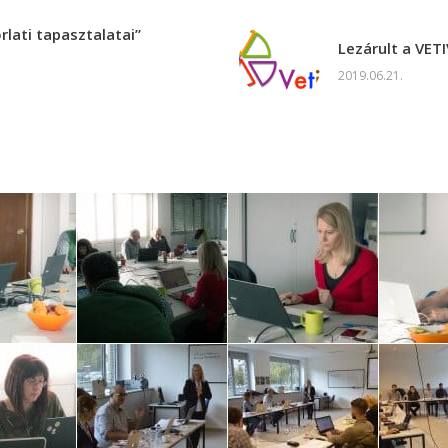
rlati tapasztalatai”
Lezárult a VET
2019.06.21.