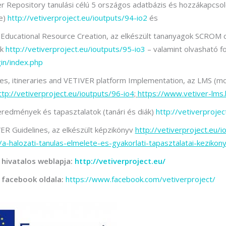
r Repository tanulási célú 5 országos adatbázis és hozzákapcsol
e)
http://vetiverproject.eu/ioutputs/94-io2
és
ducational Resource Creation, az elkészült tananyagok SCROM
ek
http://vetiverproject.eu/ioutputs/95-io3
– valamint olvasható f
gin/index.php
s, itineraries and VETIVER platform Implementation, az LMS (moo
ttp://vetiverproject.eu/ioutputs/96-io4
;
https://www.vetiver-lms.
eredmények és tapasztalatok (tanári és diák)
http://vetiverprojec
R Guidelines, az elkészült képzikönyv
http://vetiverproject.eu/i
u/a-halozati-tanulas-elmelete-es-gyakorlati-tapasztalatai-kezikon
 hivatalos weblapja:
http://vetiverproject.eu/
 facebook oldala:
https://www.facebook.com/vetiverproject/