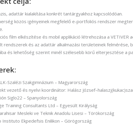
ekt célja:
zis, adattár kialakítása konkrét tantárgyakhoz kapcsolódóan.
nerség közös igényeinek megfelelő e-portfoliós rendszer megtervez
e.
iós film elkészítése és mobil applikáció létrehozása a VETIVER a
lt rendszerek és az adattár alkalmazási területeinek felmérése,
ába és lehetőség szerint minél szélesebb körű elterjesztése a 
erek:
K-Szalézi Szakgimnázium – Magyarország
ekt vezető és nyelvi koordinátor: Halász József–halaszj(kukac)sza
ión Siglo22 – Spanyolország
ge Training Consultants Ltd – Egyesült Királyság
arahisar Mesleki ve Teknik Anadolu Lisesi – Törökország
o Instituto Ekpedefsis Enilikon – Görögország