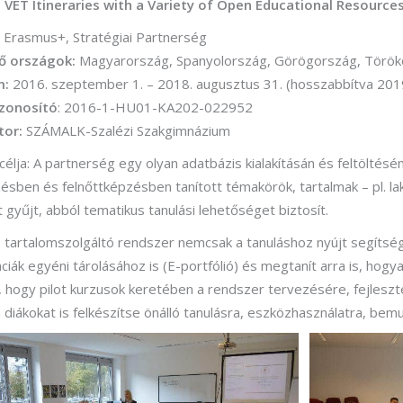
 VET Itineraries with a Variety of Open Educational Resource
rvező)
Erasmus+, Stratégiai Partnerség
gráfus (Kreatív fotográfus)
ő országok:
Magyarország, Spanyolország, Görögország, Töröko
gráfus (Kreatív fotográfus)
m:
2016. szeptember 1. – 2018. augusztus 31. (hosszabbítva 2019
azonosító
: 2016-1-HU01-KA202-022952
fikus
tor:
SZÁMALK-Szalézi Szakgimnázium
ikus
 célja: A partnerség egy olyan adatbázis kialakításán és feltöltés
ő és iparművészeti
ésben és felnőttképzésben tanított témakörök, tartalmak – pl. l
rs (Festő)
 gyűjt, abból tematikus tanulási lehetőséget biztosít.
gókép- és animációkészítő
tartalomszolgáltó rendszer nemcsak a tanuláshoz nyújt segítsé
iák egyéni tárolásához is (E-portfólió) és megtanít arra is, hogya
kép- és animációkészítő
, hogy pilot kurzusok keretében a rendszer tervezésére, fejleszt
 diákokat is felkészítse önálló tanulásra, eszközhasználatra, bem