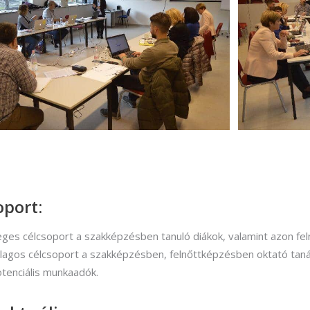
oport:
eges célcsoport a szakképzésben tanuló diákok, valamint azon fel
agos célcsoport a szakképzésben, felnőttképzésben oktató tanár
tenciális munkaadók.