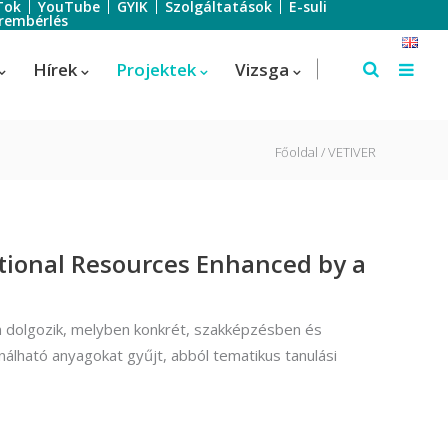
Tok
YouTube
GYIK
Szolgáltatások
E-suli
rembérlés
Hírek
Projektek
Vizsga
Főoldal
VETIVER
Szálloda-szervező
Szálloda-szervező
ational Resources Enhanced by a
us
Turisztikai technikus – 1 éves
képzés!
sén dolgozik, melyben konkrét, szakképzésben és
Turisztikai technikus
nálható anyagokat gyűjt, abból tematikus tanulási
(Idegenvezető)
Turisztikai technikus (turisztikai
szervező)