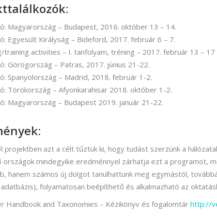
kttalálkozók:
ozó: Magyarország – Budapest, 2016. október 13 – 14.
zó: Egyesült Királyság – Bideford, 2017. február 6 – 7.
g/training activities – I. tanfolyam, tréning – 2017. február 13 – 1
ozó: Görögország – Patras, 2017. június 21-22.
zó: Spanyolország – Madrid, 2018. február 1-2.
ozó: Törökország – Afyonkarahisar 2018. október 1-2.
ozó: Magyarország – Budapest 2019. január 21-22.
mények:
projektben azt a célt tűztük ki, hogy tudást szerzünk a hálózatala
 országok mindegyike eredménnyel zárhatja ezt a programot, mer
, hanem számos új dolgot tanulhattunk meg egymástól, továbbá a
 adatbázis), folyamatosan beépíthető és alkalmazható az oktatás
er Handbook and Taxonomies – Kézikönyv és fogalomtár
http://v