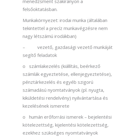
menedzsment
szakirányon a
felsőoktatásban.
Munkakörnyezet: irodai munka (általában
tekintettel a precíz munkavégzésre nem
nagy létszámú irodákban)
– vezető, gazdasági vezető munkáját
segítő feladatok
o számlakezelés (kiállítás, beérkező
számlák egyeztetése, ellenjegyeztetése),
pénztárkezelés és egyéb szigorú
számadású nyomtatványok (pl. nyugta,
kiküldetési rendelvény) nyilvántartása és
kezelésének ismerete
o humán erőforrási ismerek – bejelentési
kötelezettség, kijelentési kötelezettség,
ezekhez szükséges nyomtatványok