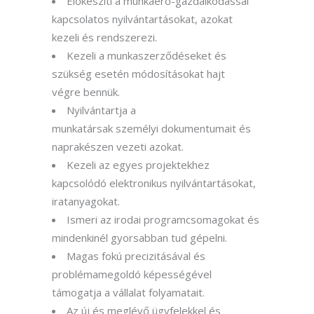
Előkészíti a munkaerő-gazdálkodással
kapcsolatos nyilvántartásokat, azokat
kezeli és rendszerezi.
Kezeli a munkaszerződéseket és
szükség esetén módosításokat hajt
végre
bennük.
Nyilvántartja a
munkatársak
személyi
dokumentumait és
naprakészen vezeti azokat
.
Kezeli az egyes projektekhez
kapcsolódó elektronikus nyilvántartásokat,
iratanyagokat.
Ismeri az irodai programcsomagokat és
mindenkinél gyorsabban tud gépelni.
Magas fokú precizitásával és
problémamegoldó képességével
támogatja a vállalat folyamatait.
A
z új és meglévő ügyfelekkel és