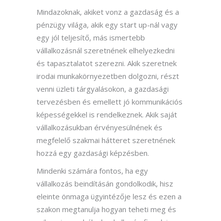
Mindazoknak, akik
et vonz a gazdaság
és a
pénzügy
világa, akik egy start
up-nál
vagy
egy jól teljesítő, más ismertebb
vállalkozásnál szeretnének elhelyezkedni
és tapasztalatot szerezni.
Akik
szeretnek
irodai munkakörnyezetben dolgozni, részt
venni üzleti tárgyalásokon,
a gazdasági
tervezésben és emellett
jó kommunikációs
képességekkel
is
rendelkeznek
.
Akik saját
vállalkozásukban érvényesülnének és
megfelelő szakmai hátteret szeretnének
hozzá
egy gazdasági ké
pzésben.
Mindenki számára fontos, ha egy
vállalkozás beindításán gondolkodik, hisz
eleinte önmaga ügyintézője lesz és ezen a
szakon megtanulja hogyan teheti meg és