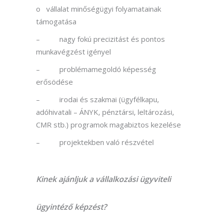
o vállalat minőségügyi folyamatainak
támogatása
– nagy fokú precizitást és pontos
munkavégzést igényel
– problémamegoldó képesség
erősödése
– irodai és szakmai (ügyfélkapu,
adóhivatali – ÁNYK, pénztársi, leltározási,
CMR stb.) programok magabiztos kezelése
– projektekben való részvétel
Kinek ajánljuk a vállalkozási ügyviteli
ügyintéző képzést?