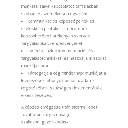
munkatársaival kapcsola
tot tart
írásban,
szóban és személyesen egyaránt.
Kommunikációs képességeinek és
széleskörű protokoll ismeretének
köszönhetően hatékonyan szervez
tárgyalásokat, rendezvényeket.
Ismeri az üzleti kommunikációt és a
tárgyalástechnikákat
, és használja is azokat
munkája során.
Támogatja a cég mindennapi munkáját a
levelezések lebonyolításában, adatok
rögzítésében, szükséges dokumentációk
elkészítésében.
A képzés elvégzése után sikerrel lehet
továbbtanulni
gazdasági
szakokon,
gazdálkodás-