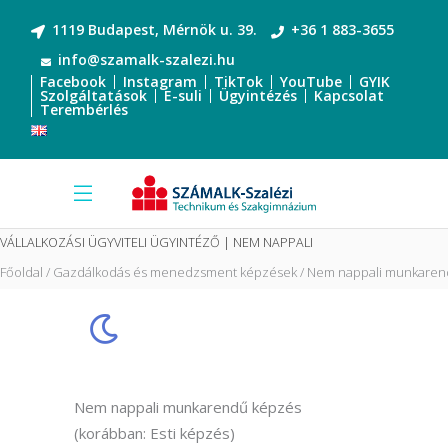
1119 Budapest, Mérnök u. 39.
+36 1 883-3655
info@szamalk-szalezi.hu
Facebook
Instagram
TikTok
YouTube
GYIK
Szolgáltatások
E-suli
Ügyintézés
Kapcsolat
Terembérlés
VÁLLALKOZÁSI ÜGYVITELI ÜGYINTÉZŐ | NEM NAPPALI
Főoldal
Gazdálkodás és menedzsment képzések
Nem nappali munkaren
Nem nappali munkarendű képzés
(korábban: Esti képzés)