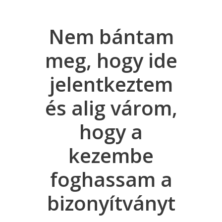
rű
Nem bántam
Kel
k
meg, hogy ide
dnak
jelentkeztem
ön
 két
és alig várom,
vá
hogy a
n
kezembe
s iskola.
foghassam a
iatalos,
SZÁMALK
sz tudást
bizonyítványt
elvégz
d alatt
örömmel
agyszerű
során