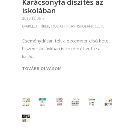
Karácsonyfa díszítés az
iskolában
2019.12.06.
DIÁKÉLET
,
HÍREK
,
IRODAI TITKÁR
,
ISKOLÁNK ÉLETE
Eseménydúsan telt a december első hete,
hiszen iskolánkban is kezdetét vette a
karác
TOVÁBB OLVASOM