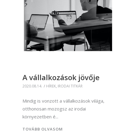
A vállalkozások jövője
2020.08.14.
HÍREK
,
IRODAI TITKÁR
Mindig is vonzott a vállalkozások világa,
otthonosan mozogsz az irodai
környezetben é
TOVÁBB OLVASOM