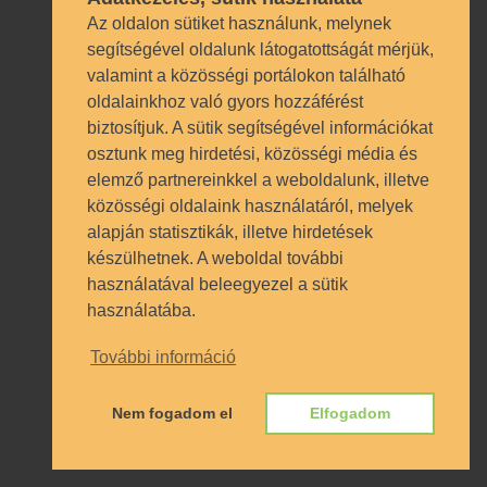
Az oldalon sütiket használunk, melynek
ÁSZF
segítségével oldalunk látogatottságát mérjük,
Adatkezelési tájkoztató
valamint a közösségi portálokon található
oldalainkhoz való gyors hozzáférést
biztosítjuk. A sütik segítségével információkat
osztunk meg hirdetési, közösségi média és
elemző partnereinkkel a weboldalunk, illetve
Tanúsítványaink
közösségi oldalaink használatáról, melyek
alapján statisztikák, illetve hirdetések
készülhetnek. A weboldal további
használatával beleegyezel a sütik
használatába.
További információ
Nem fogadom el
Elfogadom
Innova