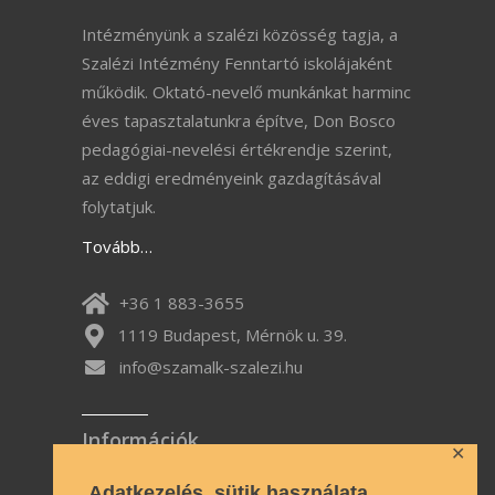
Intézményünk a szalézi közösség tagja, a
Szalézi Intézmény Fenntartó iskolájaként
működik. Oktató-nevelő munkánkat harminc
éves tapasztalatunkra építve, Don Bosco
pedagógiai-nevelési értékrendje szerint,
az eddigi eredményeink gazdagításával
folytatjuk.
Tovább…
+36 1 883-3655
1119 Budapest, Mérnök u. 39.
info@szamalk-szalezi.hu
Információk
✕
Impresszum
Adatkezelés, sütik használata