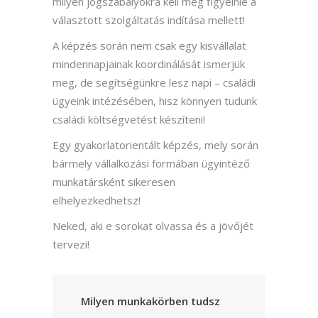
milyen jogszabályokra kell még figyelnie a
választott szolgáltatás indítása mellett!
A képzés során nem csak egy kisvállalat
mindennapjainak koordinálását ismerjük
meg, de segítségünkre lesz napi – családi
ügyeink intézésében, hisz könnyen tudunk
családi költségvetést készíteni!
Egy gyakorlatorientált képzés, mely során
bármely vállalkozási formában ügyintéző
munkatársként sikeresen
elhelyezkedhetsz!
Neked, aki e sorokat olvassa és a jövőjét
tervezi!
Milyen munkakörben tudsz