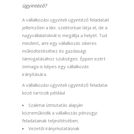
ügyintéző
?
A vállalkozási ügyviteli ügyintéző feladatait
jellemzően a kkv. szektorban látja el
, de a
nagyvállalatoknál is megállja a helyét
.
Tud
mindent, ami egy vállalkozás sikeres
működtetéséhez és gazdasági
támogatásához szükséges. Éppen ezért
önmaga is képes egy vállalkozás
irányítására.
A vállalkozási ügyviteli ügyintéző f
eladatai
közé tartozik például
S
zakmai útmutatás alapján
közreműködik a
vállalkozás
pénzügyi
feladat
aina
k teljesítésében.
Vezetői iránymutatásnak