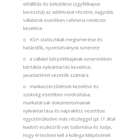
előállítás és beküldése (ügyfélkapun
keresztül) az adóhivatal részére; nagyobb
vállalatok esetében cafeteria rendszer
kezelése
o KSH statisztikák megismerése és
határidők, nyomtatványok ismerete
o a vállalat bérpolitikájának ismeretében
bértábla nyilvántartás kezelése,
javaslattétel vezetők számára
o munkaszerződések kezelése és
szükség esetében módosítása,
munkatársak dokumentumainak
nyilvántartása és naprakész vezetése
együttműködve más részleggel (pl. IT által
kiadott eszközről van tudomása és tudja,
hogy értesíteni kell a kollega kilépésének