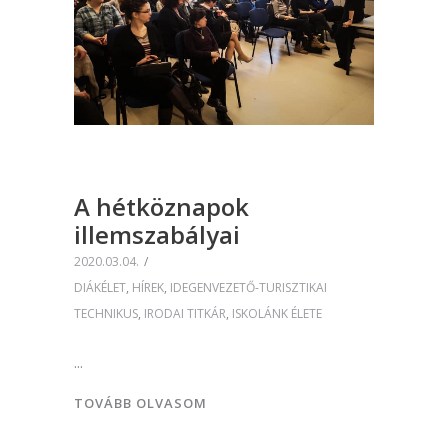
A hétköznapok
illemszabályai
2020.03.04.
DIÁKÉLET
,
HÍREK
,
IDEGENVEZETŐ-TURISZTIKAI
TECHNIKUS
,
IRODAI TITKÁR
,
ISKOLÁNK ÉLETE
TOVÁBB OLVASOM