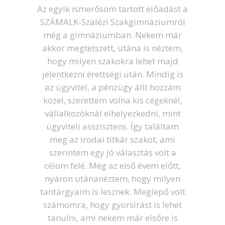
 össze a
Az egyik ismerősöm tartott előadást a
élettap
ös tagok
SZÁMALK-Szalézi Szakgimnáziumról
Tár
gíteni. Az
még a gimnáziumban. Nekem már
szakmá
socsó és
akkor megtetszett, utána is néztem,
legfonto
hogy milyen szakokra lehet majd
önbi
jelentkezni érettségi után. Mindig is
nagy
az ügyvitel, a pénzügy állt hozzám
yintéző -
közel, szerettem volna kis cégeknél,
vállalkozóknál elhelyezkedni, mint
Mága R
ügyviteli asszisztens. Így találtam
meg az irodai titkár szakot, ami
szerintem egy jó választás volt a
célom felé. Még az első évem előtt,
nyáron utánanéztem, hogy milyen
tantárgyaim is lesznek. Meglepő volt
számomra, hogy gyorsírást is lehet
tanulni, ami nekem már elsőre is