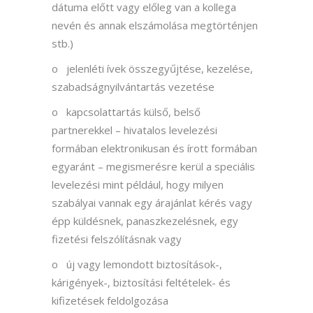
dátuma előtt vagy előleg van a kollega
nevén és annak elszámolása megtörténjen
stb.)
o jelenléti ívek összegyűjtése, kezelése,
szabadságnyilvántartás vezetése
o kapcsolattartás külső, belső
partnerekkel – hivatalos levelezési
formában elektronikusan és írott formában
egyaránt – megismerésre kerül a speciális
levelezési mint például, hogy milyen
szabályai vannak egy árajánlat kérés vagy
épp küldésnek, panaszkezelésnek, egy
fizetési felszólításnak vagy
o új vagy lemondott biztosítások-,
kárigények-, biztosítási feltételek- és
kifizetések feldolgozása