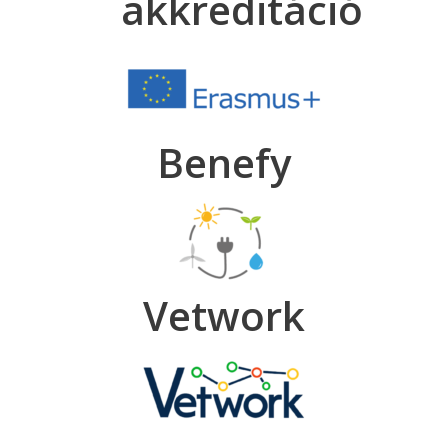
akkreditáció
Benefy
Vetwork