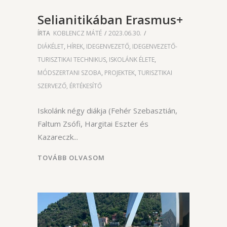
Selianitikában Erasmus+
ÍRTA
KOBLENCZ MÁTÉ
2023.06.30.
DIÁKÉLET
,
HÍREK
,
IDEGENVEZETŐ
,
IDEGENVEZETŐ-
TURISZTIKAI TECHNIKUS
,
ISKOLÁNK ÉLETE
,
MÓDSZERTANI SZOBA
,
PROJEKTEK
,
TURISZTIKAI
SZERVEZŐ, ÉRTÉKESÍTŐ
Iskolánk négy diákja (Fehér Szebasztián,
Faltum Zsófi, Hargitai Eszter és
Kazareczk
TOVÁBB OLVASOM