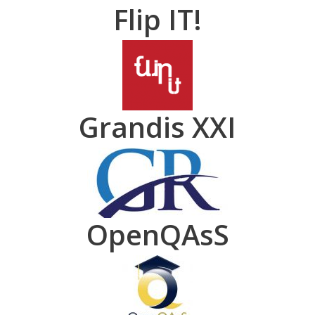
Flip IT!
Grandis XXI
OpenQAsS