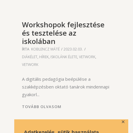
Workshopok fejlesztése
és tesztelése az
iskolában
ÍRTA
KOBLENCZ MÁTÉ
2023.02.03.
DIÁKÉLET
,
HÍREK
,
ISKOLÁNK ÉLETE
,
VETWORK
,
VETWORK
A digitális pedagógia beépülése a
szakképzésben oktató tanárok mindennapi
gyakorl
TOVÁBB OLVASOM
✕
Adatkezelés, sütik használata