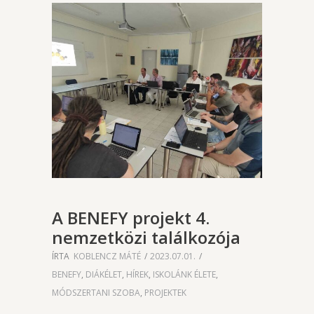
A BENEFY projekt 4.
nemzetközi találkozója
ÍRTA
KOBLENCZ MÁTÉ
2023.07.01.
BENEFY
,
DIÁKÉLET
,
HÍREK
,
ISKOLÁNK ÉLETE
,
MÓDSZERTANI SZOBA
,
PROJEKTEK