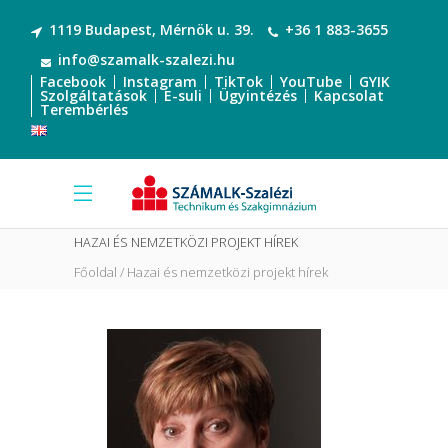
1119 Budapest, Mérnök u. 39.
+36 1 883-3655
info@szamalk-szalezi.hu
Facebook
Instagram
TikTok
YouTube
GYIK
Szolgáltatások
E-suli
Ügyintézés
Kapcsolat
Terembérlés
HAZAI ÉS NEMZETKÖZI PROJEKT HÍREK
Főoldal
Hazai és nemzetközi projekt hírek