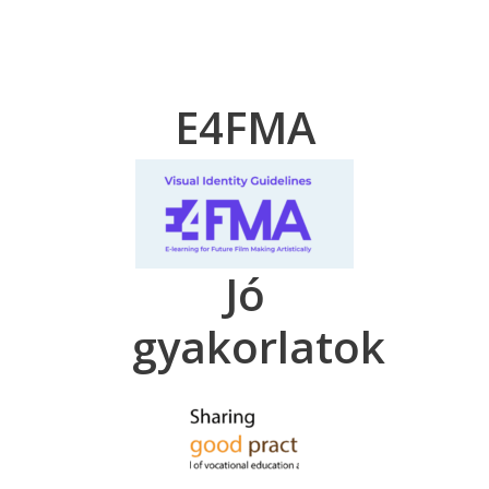
E4FMA
Jó
gyakorlatok