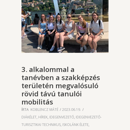
3. alkalommal a
tanévben a szakképzés
területén megvalósuló
rövid távú tanulói
mobilitás
ÍRTA
KOBLENCZ MÁTÉ
2023.06.19.
DIÁKÉLET
,
HÍREK
,
IDEGENVEZETŐ
,
IDEGENVEZETŐ-
TURISZTIKAI TECHNIKUS
,
ISKOLÁNK ÉLETE
,