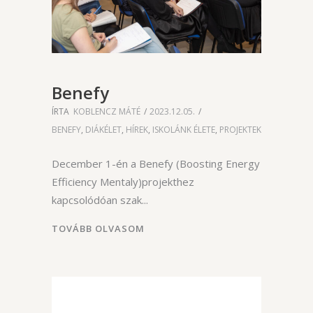
Benefy
ÍRTA
KOBLENCZ MÁTÉ
2023.12.05.
BENEFY
,
DIÁKÉLET
,
HÍREK
,
ISKOLÁNK ÉLETE
,
PROJEKTEK
December 1-én a Benefy (Boosting Energy
Efficiency Mentaly)projekthez
kapcsolódóan szak
TOVÁBB OLVASOM