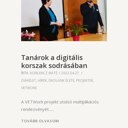
Tanárok a digitális
korszak sodrásában
ÍRTA
KOBLENCZ MÁTÉ
2023.04.27.
DIÁKÉLET
,
HÍREK
,
ISKOLÁNK ÉLETE
,
PROJEKTEK
,
VETWORK
A VETWork projekt utolsó multiplikációs
rendezvényét...
TOVÁBB OLVASOM