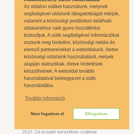
Az oldalon sütiket használunk, melynek
segítségével oldalunk látogatottságát mérjük,
valamint a közösségi portálokon található
oldalainkhoz való gyors hozzáférést
biztosítjuk. A sütik segítségével információkat
osztunk meg hirdetési, közösségi média és
elemző partnereinkkel a weboldalunk, illetve
közösségi oldalaink használatáról, melyek
alapján statisztikák, illetve hirdetések
készülhetnek. A weboldal további
használatával beleegyezel a sütik
EQF-NCP 2021-24 projekt
használatába.
ÍRTA
KOBLENCZ MÁTÉ
2022.12.06.
További információ
DIÁKÉLET
,
HÍREK
,
ISKOLÁNK ÉLETE
,
PROJEKTEK
,
VETWORK
Nem fogadom el
Elfogadom
Az Oktatási Hivatal által vezetett EQF-NCP
2021-24 projekt keretében szakmai