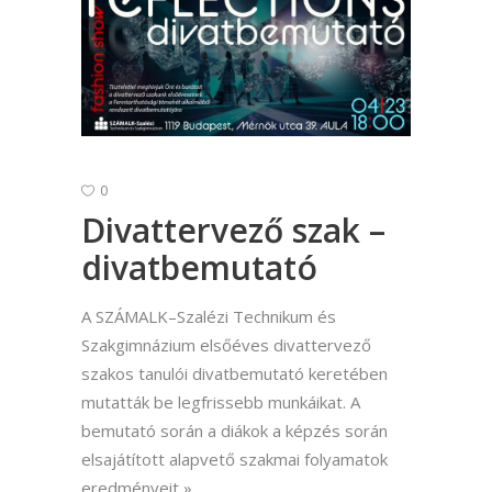
0
Divattervező szak –
divatbemutató
A SZÁMALK–Szalézi Technikum és
Szakgimnázium elsőéves divattervező
szakos tanulói divatbemutató keretében
mutatták be legfrissebb munkáikat. A
bemutató során a diákok a képzés során
elsajátított alapvető szakmai folyamatok
eredményeit