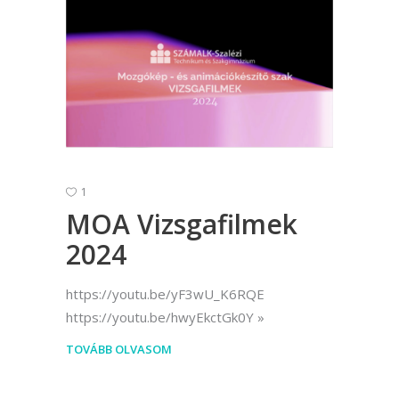
1
MOA Vizsgafilmek
2024
https://youtu.be/yF3wU_K6RQE
https://youtu.be/hwyEkctGk0Y
TOVÁBB OLVASOM