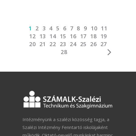
1
2
3
4
5
6
7
8
9
10
11
12
13
14
15
16
17
18
19
20
21
22
23
24
25
26
27
28
Intézményünk a szalézi közösség tagja, a
Szalézi Intézmény Fenntartó iskolájaként
működik. Oktató-nevelő munkánkat harminc