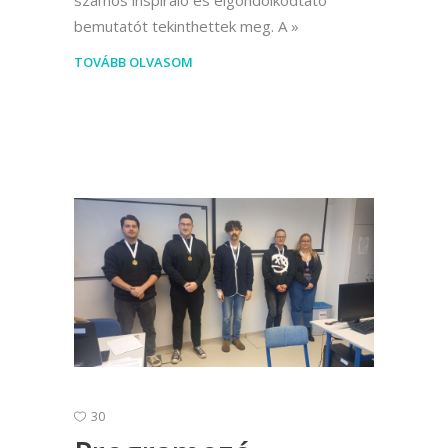
számos inspiráló és elgondolkodtató
bemutatót tekinthettek meg. A
TOVÁBB OLVASOM
30