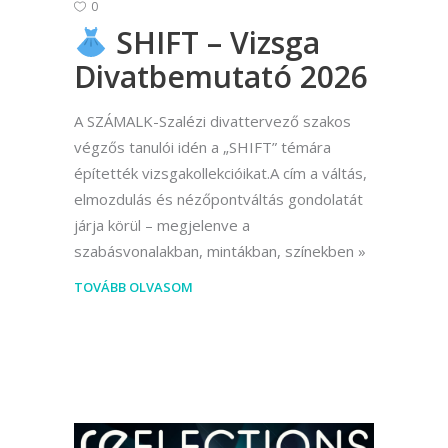
0
SHIFT – Vizsga
Divatbemutató 2026
A SZÁMALK-Szalézi divattervező szakos
végzős tanulói idén a „SHIFT” témára
építették vizsgakollekcióikat.A cím a váltás,
elmozdulás és nézőpontváltás gondolatát
járja körül – megjelenve a
szabásvonalakban, mintákban, színekben
TOVÁBB OLVASOM