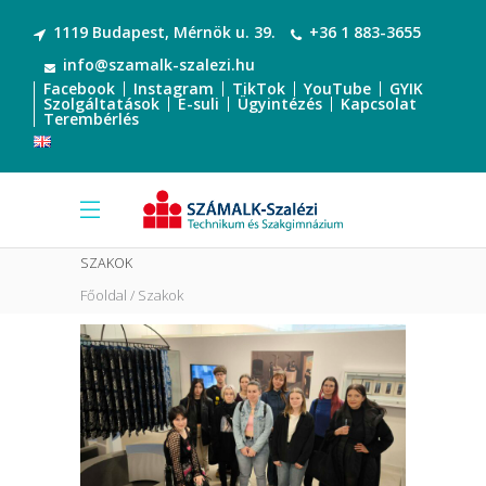
1119 Budapest, Mérnök u. 39.
+36 1 883-3655
info@szamalk-szalezi.hu
Facebook
Instagram
TikTok
YouTube
GYIK
Szolgáltatások
E-suli
Ügyintézés
Kapcsolat
Terembérlés
SZAKOK
Főoldal
Szakok