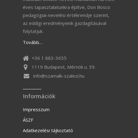
éves tapasztalatunkra építve, Don Bosco
pedagógiai-nevelési értékrendje szerint,
az eddigi eredményeink gazdagításával
folytatjuk.
Tovább…
+36 1 883-3655
1119 Budapest, Mérnök u. 39.
info@szamalk-szalezi.hu
Információk
Impresszum
ÁSZF
Adatkezelési tájkoztató