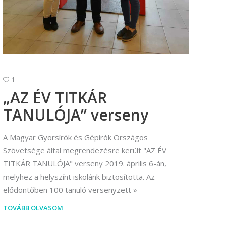
1
„AZ ÉV TITKÁR
TANULÓJA” verseny
A Magyar Gyorsírók és Gépírók Országos
Szövetsége által megrendezésre került "AZ ÉV
TITKÁR TANULÓJA" verseny 2019. április 6-án,
melyhez a helyszínt iskolánk biztosította. Az
elődöntőben 100 tanuló versenyzett
TOVÁBB OLVASOM