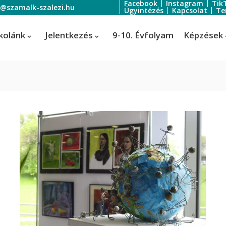
Facebook
Instagram
Tik
o@szamalk-szalezi.hu
Ügyintézés
Kapcsolat
Te
kolánk
Jelentkezés
9-10. Évfolyam
Képzések
oratőr
Szoftverfejlesztő és -tesztelő
Informatikai rendszer- és
ratőr
alkalmazás-üzemeltető technik
tális festő és média designer
ális festő és média designer
t-, jelmez- és díszlettervező
rvező)
-, jelmez- és díszlettervező