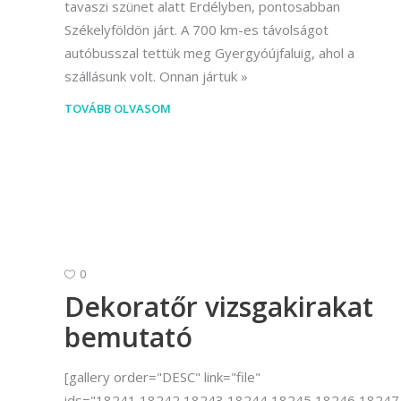
tavaszi szünet alatt Erdélyben, pontosabban
Székelyföldön járt. A 700 km-es távolságot
autóbusszal tettük meg Gyergyóújfaluig, ahol a
szállásunk volt. Onnan jártuk
TOVÁBB OLVASOM
0
Dekoratőr vizsgakirakat
bemutató
[gallery order="DESC" link="file"
ids="18241,18242,18243,18244,18245,18246,18247