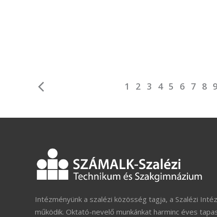
1
2
3
4
5
6
7
8
Intézményünk a szalézi közösség tagja, a Szalézi Inté
működik. Oktató-nevelő munkánkat harminc éves tapas