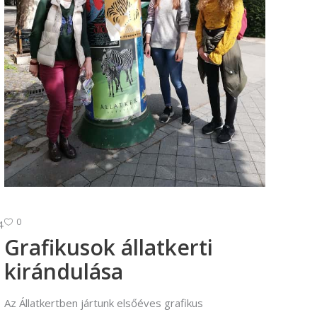
Vállalkozási ügyviteli ügyintéző
Vállalkozási ügyviteli ügyintéző
0
41"]
Grafikusok állatkerti
kirándulása
Az Állatkertben jártunk elsőéves grafikus