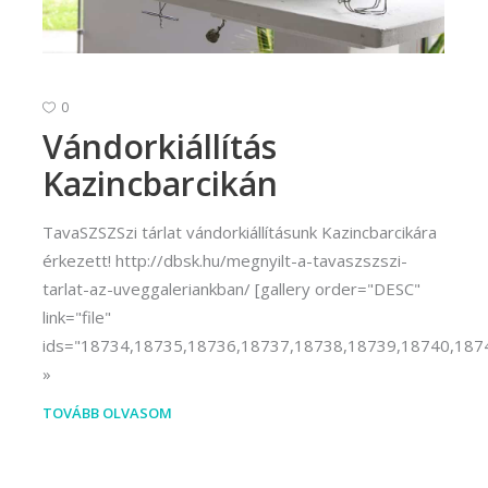
rvező)
gráfus (Kreatív fotográfus)
gráfus (Kreatív fotográfus)
0
Vándorkiállítás
fikus
Kazincbarcikán
ikus
ő és iparművészeti
TavaSZSZSzi tárlat vándorkiállításunk Kazincbarcikára
rs (Festő)
érkezett! http://dbsk.hu/megnyilt-a-tavaszszszi-
tarlat-az-uveggaleriankban/ [gallery order="DESC"
gókép- és animációkészítő
link="file"
kép- és animációkészítő
ids="18734,18735,18736,18737,18738,18739,18740,187
TOVÁBB OLVASOM