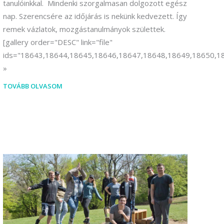
tanulóinkkal. Mindenki szorgalmasan dolgozott egész
nap. Szerencsére az időjárás is nekünk kedvezett. Így
remek vázlatok, mozgástanulmányok születtek.
[gallery order="DESC" link="file"
ids="18643,18644,18645,18646,18647,18648,18649,18650,1
TOVÁBB OLVASOM