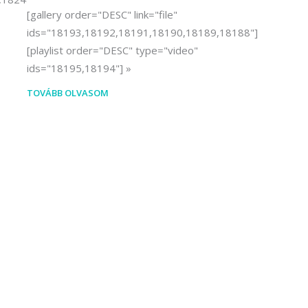
[gallery order="DESC" link="file"
ids="18193,18192,18191,18190,18189,18188"]
[playlist order="DESC" type="video"
ids="18195,18194"]
TOVÁBB OLVASOM