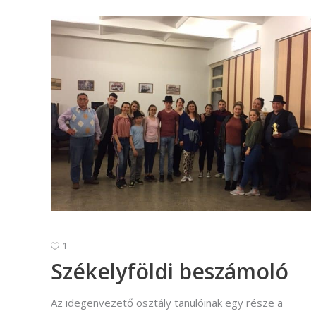
1
Székelyföldi beszámoló
Az idegenvezető osztály tanulóinak egy része a