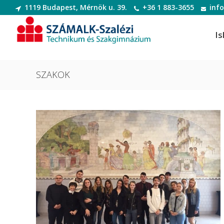
1119 Budapest, Mérnök u. 39.
+36 1 883-3655
inf
Is
SZAKOK
Informatikai rendszer- és
Dek
alkalmazás-üzemeltető technikus
Deko
Informatikai rendszer- és
Digi
alkalmazás-üzemeltető technikus
Digit
Szoftverfejlesztő és -tesztelő
Diva
Szoftverfejlesztő és -tesztelő
(Divatte
Divat