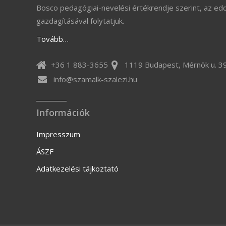
Bosco pedagógiai-nevelési értékrendje szerint, az ed
gazdagításával folytatjuk.
Tovább…
+36 1 883-3655
1119 Budapest, Mérnök u. 39
info@szamalk-szalezi.hu
Információk
Impresszum
ÁSZF
Adatkezelési tájkoztató