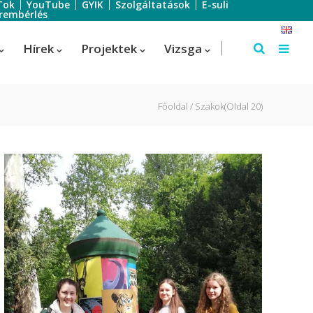
Tok
YouTube
GYIK
Szolgáltatások
E-suli
rembérlés
Hírek
Projektek
Vizsga
Főoldal
Szakok
(Oldal 20)
Szálloda-szervező
Szálloda-szervező
us
Turisztikai technikus – 1 éves
képzés!
Turisztikai technikus
(Idegenvezető)
Turisztikai technikus (turisztikai
szervező)