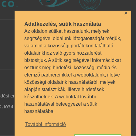
✕
Adatkezelés, sütik használata
Az oldalon sütiket használunk, melynek
segítségével oldalunk látogatottságát mérjük,
valamint a közösségi portálokon található
oldalainkhoz való gyors hozzáférést
biztosítjuk. A sütik segítségével információkat
osztunk meg hirdetési, közösségi média és
elemző partnereinkkel a weboldalunk, illetve
közösségi oldalaink használatáról, melyek
alapján statisztikák, illetve hirdetések
dési engedély BP/1009/03987/2023.
készülhetnek. A weboldal további
használatával beleegyezel a sütik
TSzI034
használatába.
További információ