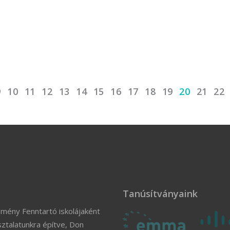
9
10
11
12
13
14
15
16
17
18
19
20
21
22
Tanúsítványaink
zmény Fenntartó iskolájaként
ztalatunkra építve, Don