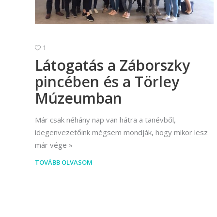
(Divatte
Foto
Foto
1
Látogatás a Záborszky
Gra
pincében és a Törley
Graf
Múzeumban
Képz
munkatá
Már csak néhány nap van hátra a tanévből,
Moz
idegenvezetőink mégsem mondják, hogy mikor lesz
már vége
Mozgó
TOVÁBB OLVASOM