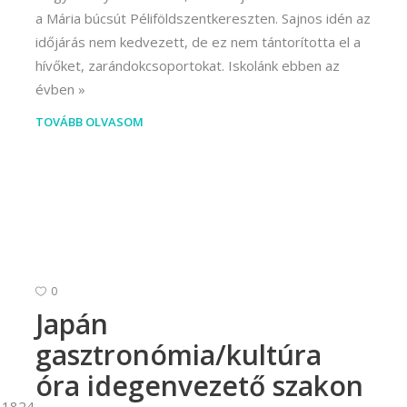
a Mária búcsút Péliföldszentkereszten. Sajnos idén az
időjárás nem kedvezett, de ez nem tántorította el a
hívőket, zarándokcsoportokat. Iskolánk ebben az
évben
TOVÁBB OLVASOM
0
Japán
gasztronómia/kultúra
óra idegenvezető szakon
,18248,18249,18250,18251,18252,18253,18254"]