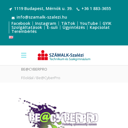
1119 Budapest, Mérnök u. 39.
+36 1 883-3655
info@szamalk-szalezi.hu
Facebook
Instagram
TikTok
YouTube
GYIK
Szolgáltatások
E-suli
Ügyintézés
Kapcsolat
Terembérlés
BE@CYBERPRO
Főoldal
Be@CyberPro