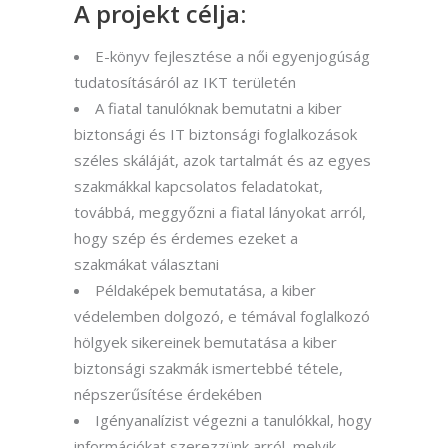
A projekt célja:
E-könyv fejlesztése a női egyenjogúság
tudatosításáról az IKT területén
A fiatal tanulóknak bemutatni a kiber
biztonsági és IT biztonsági foglalkozások
széles skáláját, azok tartalmát és az egyes
szakmákkal kapcsolatos feladatokat,
továbbá, meggyőzni a fiatal lányokat arról,
hogy szép és érdemes ezeket a
szakmákat választani
Példaképek bemutatása, a kiber
védelemben dolgozó, e témával foglalkozó
hölgyek sikereinek bemutatása a kiber
biztonsági szakmák ismertebbé tétele,
népszerűsítése érdekében
Igényanalízist végezni a tanulókkal, hogy
információkat szerezzünk arról, melyik