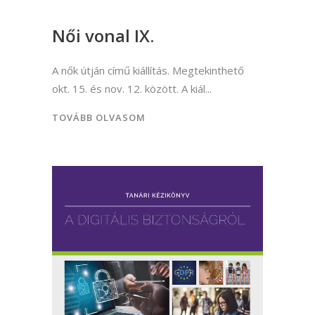
Női vonal IX.
A nők útján című kiállítás. Megtekinthető
okt. 15. és nov. 12. között. A kiál
TOVÁBB OLVASOM