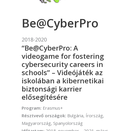
Be@CyberPro
2018-2020
“Be@CyberPro: A
videogame for fostering
cybersecurity careers in
schools” – Videójáték az
iskolában a kibernetikai
biztonsági karrier
elősegítésére
Program:
Erasmus+
Résztvevő országok:
Bulgária, Írország,
Magyarország, Spanyolország
Időtartam:
2018. november – 2021. május.