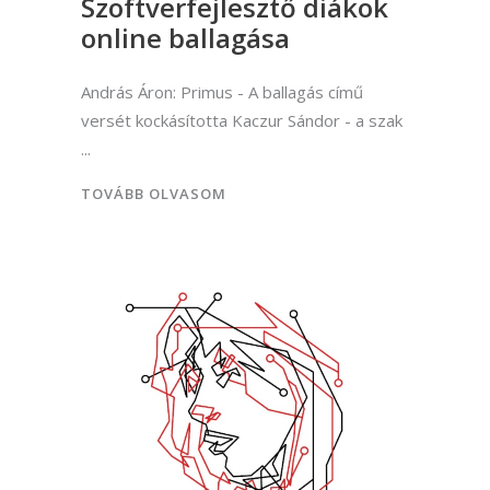
Szoftverfejlesztő diákok
online ballagása
András Áron: Primus - A ballagás című
versét kockásította Kaczur Sándor - a szak
TOVÁBB OLVASOM