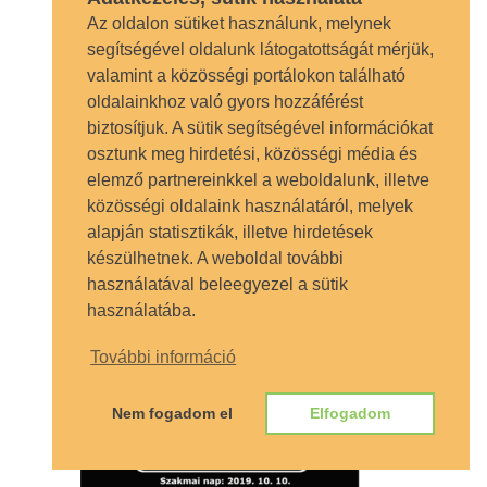
Az oldalon sütiket használunk, melynek
segítségével oldalunk látogatottságát mérjük,
valamint a közösségi portálokon található
oldalainkhoz való gyors hozzáférést
Tanárok, diákok és
biztosítjuk. A sütik segítségével információkat
szülők felkészítése a
osztunk meg hirdetési, közösségi média és
digitális biztonságra
elemző partnereinkkel a weboldalunk, illetve
közösségi oldalaink használatáról, melyek
A Be@CyberPro projektpartnerek
alapján statisztikák, illetve hirdetések
budapesti találkozója A 21. században már
készülhetnek. A weboldal további
használatával beleegyezel a sütik
egyre gyakrab
használatába.
TOVÁBB OLVASOM
További információ
Nem fogadom el
Elfogadom