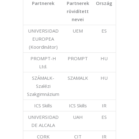
Partnerek
Partnerek
Ország
rövidített
nevei
UNIVERSIDAD
UEM
ES
EUROPEA
(Koordinátor)
PROMPT-H
PROMPT
HU
Ltd.
SZÁMALK-
SZAMALK
HU
Szalézi
Szakgimnázium
ICS Skills
ICS Skills
IR
UNIVERSIDAD
UAH
ES
DE ALCALA
CORK
CIT
IR