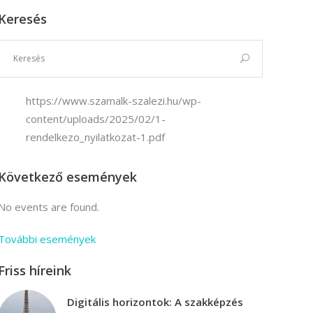
Keresés
Vállalkozási ügyviteli ügyintéző
Vállalkozási ügyviteli ügyintéző
https://www.szamalk-szalezi.hu/wp-
content/uploads/2025/02/1-
rendelkezo_nyilatkozat-1.pdf
Következő események
No events are found.
További események
Friss híreink
Digitális horizontok: A szakképzés