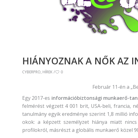
(Divatte
Foto
Foto
Gra
Graf
HIÁNYOZNAK A NŐK AZ 
Képz
munkatá
CYBERPRO
,
HÍREK
0
Moz
Február 11-én a „B
Mozgó
Egy 2017-es
információbiztonsági munkaerő-ta
felmérést végzett 4 001 brit, USA-beli, francia, né
tanulmány egyik eredménye szerint 1,8 millió inf
okok: a képzett személyzet hiánya miatt nincs
profilokról, másrészt a globális munkaerő közel 90