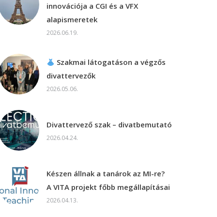
innovációja a CGI és a VFX
alapismeretek
2026.06.19.
Szakmai látogatáson a végzős
divattervezők
2026.05.06.
Divattervező szak – divatbemutató
2026.04.24.
Készen állnak a tanárok az MI-re?
A VITA projekt főbb megállapításai
2026.04.13.