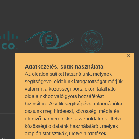
✕
Adatkezelés, sütik használata
Az oldalon sütiket használunk, melynek
segítségével oldalunk látogatottságát mérjük,
valamint a közösségi portálokon található
oldalainkhoz való gyors hozzáférést
biztosítjuk. A sütik segítségével információkat
osztunk meg hirdetési, közösségi média és
elemző partnereinkkel a weboldalunk, illetve
közösségi oldalaink használatáról, melyek
alapján statisztikák, illetve hirdetések