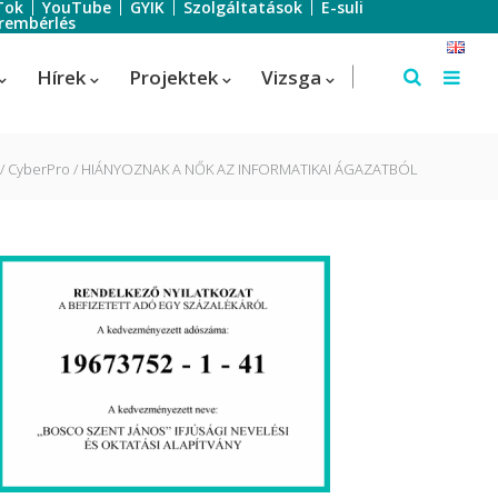
Tok
YouTube
GYIK
Szolgáltatások
E-suli
rembérlés
Hírek
Projektek
Vizsga
CyberPro
HIÁNYOZNAK A NŐK AZ INFORMATIKAI ÁGAZATBÓL
Szálloda-szervező
Szálloda-szervező
us
Turisztikai technikus – 1 éves
képzés!
Turisztikai technikus
(Idegenvezető)
Turisztikai technikus (turisztikai
szervező)