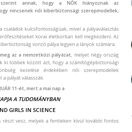
 szerint annak, hogy a NŐK hiányoznak az
hogy nincsenek női kiberbiztonsági szerepmodellek,
 a családok kulcsfontosságúak, mivel a pályaválasztás
ó erőfeszítéseket korai életkorban kell megkezdeni. Az
kiberbiztonság vonzó pálya legyen a lányok számára.
 meg az a nemzetközi pályázat
, melyet négy ország
ték ki többek között azt, hogy a számítógépbiztonsági
önbség kezelése érdekében női szerepmodellek
 a pályát válasszák.
RUÁR 11-ét, mert a mai nap a
NAPJA A TUDOMÁNYBAN
D GIRLS IN SCIENCE
 részt vesz, melyek a fentieken kívül további fontos