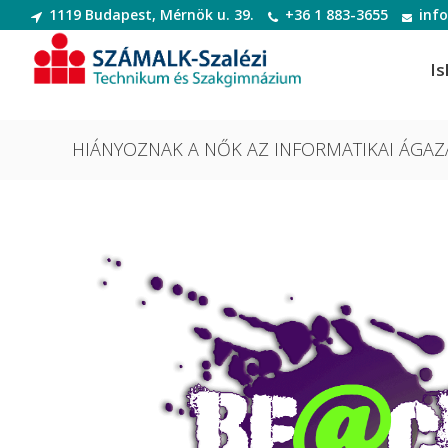
1119 Budapest, Mérnök u. 39.
+36 1 883-3655
inf
Is
HIÁNYOZNAK A NŐK AZ INFORMATIKAI ÁGA
Informatikai rendszer- és
Dek
alkalmazás-üzemeltető technikus
Deko
Informatikai rendszer- és
Digi
alkalmazás-üzemeltető technikus
Digit
Szoftverfejlesztő és -tesztelő
Diva
Szoftverfejlesztő és -tesztelő
(Divatte
Divat