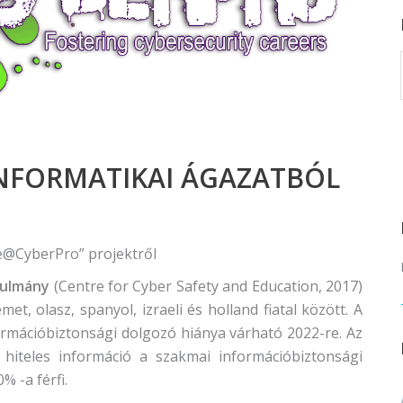
rvező)
gráfus (Kreatív fotográfus)
gráfus (Kreatív fotográfus)
fikus
ikus
INFORMATIKAI ÁGAZATBÓL
ő és iparművészeti
rs (Festő)
gókép- és animációkészítő
e@CyberPro” projektről
kép- és animációkészítő
nulmány
(Centre for Cyber ​​Safety and Education, 2017)
met, olasz, spanyol, izraeli és holland fiatal között. A
ormációbiztonsági dolgozó hiánya várható 2022-re. Az
 hiteles információ a szakmai információbiztonsági
% -a férfi.