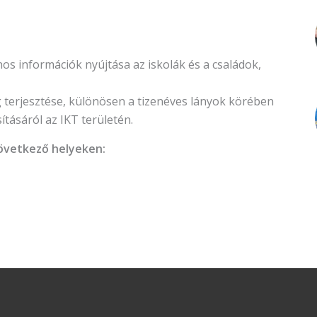
os információk nyújtása az iskolák és a családok,
g terjesztése, különösen a tizenéves lányok körében
tásáról az IKT területén.
következő helyeken: