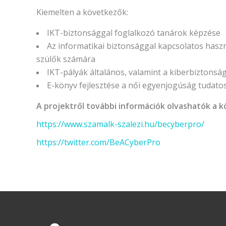
Kiemelten a következők:
IKT-biztonsággal foglalkozó tanárok képzése
Az informatikai biztonsággal kapcsolatos haszn
szülők számára
IKT-pályák általános, valamint a kiberbiztonsá
E-könyv fejlesztése a női egyenjogúság tudatosí
A projektről további információk olvashatók a 
https://www.szamalk-szalezi.hu/becyberpro/
https://twitter.com/BeACyberPro