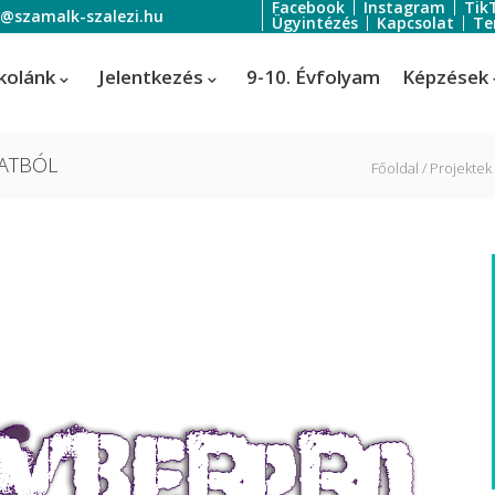
Facebook
Instagram
Tik
o@szamalk-szalezi.hu
Ügyintézés
Kapcsolat
Te
kolánk
Jelentkezés
9-10. Évfolyam
Képzések
ZATBÓL
Főoldal
Projektek
oratőr
Szoftverfejlesztő és -tesztelő
Informatikai rendszer- és
ratőr
alkalmazás-üzemeltető technik
tális festő és média designer
ális festő és média designer
t-, jelmez- és díszlettervező
rvező)
-, jelmez- és díszlettervező