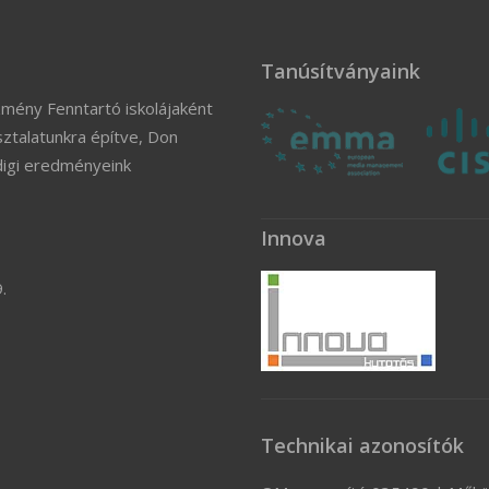
Tanúsítványaink
zmény Fenntartó iskolájaként
ztalatunkra építve, Don
digi eredményeink
Innova
.
Technikai azonosítók