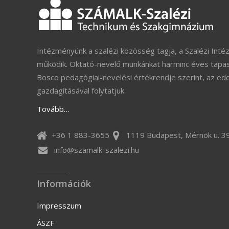
Intézményünk a szalézi közösség tagja, a Szalézi Inté
működik. Oktató-nevelő munkánkat harminc éves tapas
Bosco pedagógiai-nevelési értékrendje szerint, az ed
gazdagításával folytatjuk.
Tovább…
+36 1 883-3655
1119 Budapest, Mérnök u. 39
info@szamalk-szalezi.hu
Információk
Impresszum
ÁSZF