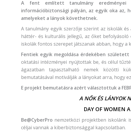
A fent említett tanulmány eredményei
információbiztonsági pályán, az egyik oka az, 
amelyeket a lányok követhetnek.
A tanulmány egyik szerzője szerint az iskolák és
háttér- és kulturális jellegű, az őket befolyásol
iskolák fontos szerepet játszanak abban, hogy a 
Fentiek egyik megoldása érdekében született
oktatási intézményei nyújtottak be, és célul tűz
ágazatban tapasztalható nemek közötti kül
bemutatásával motiválják a lányokat arra, hogy ezt
E projekt bemutatásra azért választottuk a FEB
A NŐK ÉS LÁNYOK 
DAY OF WOMEN AN
Be@CyberPro
nemzetközi
projektben iskolánk is
céljai vannak a kiberbiztonsággal kapcsolatban.