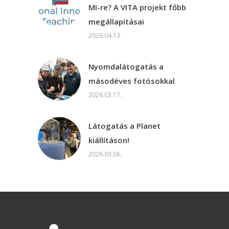
MI-re? A VITA projekt főbb
megállapításai
2026.04.13.
Nyomdalátogatás a
másodéves fotósokkal
2026.03.17.
Látogatás a Planet
kiállításon!
2026.03.06.