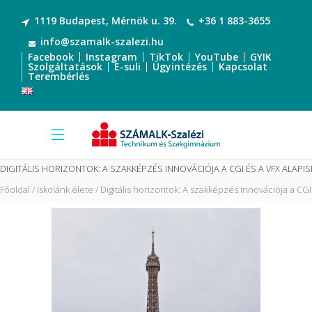
1119 Budapest, Mérnök u. 39.
+36 1 883-3655
info@szamalk-szalezi.hu
Facebook
Instagram
TikTok
YouTube
GYIK
Szolgáltatások
E-suli
Ügyintézés
Kapcsolat
Terembérlés
DIGITÁLIS HORIZONTOK: A SZAKKÉPZÉS INNOVÁCIÓJA A CGI ÉS A VFX ALAPI
Főoldal
Iskolánk élete
Digitális horizontok: A szakképzés innovációja a CG