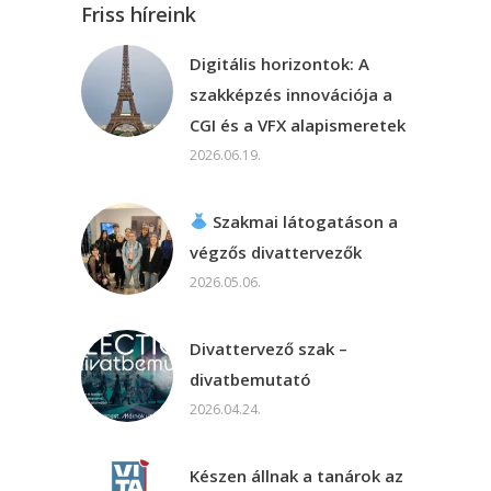
Friss híreink
Digitális horizontok: A
szakképzés innovációja a
CGI és a VFX alapismeretek
2026.06.19.
Szakmai látogatáson a
végzős divattervezők
2026.05.06.
Divattervező szak –
divatbemutató
2026.04.24.
Készen állnak a tanárok az