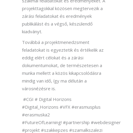
szakmai feladatokat és eredményeket. A
projekttagokkal közösen megtervezik a
zárási feladatokat és eredmények
publikálást és a végső, készülendő
kiadványt.
Továbbá a projektmenedzsment
feladatokat is egyeztetik és értékelik az
eddig elért célokat és a zárási
dokumentumokat, de természetesen a
munka mellett a közös kikapcsolódásra
mindig van idő, így ma délután a
városnézésre is.
#CGI # Digital Horizons
#Digital_Horizons #VFX #erasmusplus
#erasmuska2
#FutureOfLearning! #partnership #webdesigner
#projekt #szakkepzes #szamalkszalezi