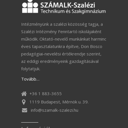
Intézményünk a szalézi közösség tagja, a
Szalézi Intézmény Fenntartó iskolájaként
működik. Oktató-nevelő munkánkat harminc
éves tapasztalatunkra építve, Don Bosco
pedagógiai-nevelési értékrendje szerint,
az eddigi eredményeink gazdagításával
folytatjuk.
Tovább…
+36 1 883-3655
1119 Budapest, Mérnök u. 39.
info@szamalk-szalezi.hu