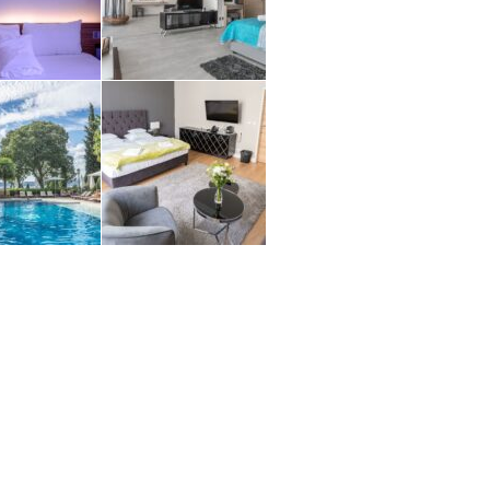
Vállalkozási ügyviteli ügyintéző
Vállalkozási ügyviteli ügyintéző