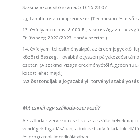
(Divatte
Szakma azonosító száma: 5 1015 23 07
Foto
Új, tanulói ösztöndíj rendszer (Technikum és első 
Foto
13. évfolyamon
: havi 8.000 Ft, sikeres ágazati vizs
Ft (összeg 2022/2023. tanév szerinti)
Gra
14. évfolyam: teljesítményalapú, az érdemjegyektől 
Gra
közötti összeg.
Továbbá egyszeri pályakezdési támog
Kép
esetén. (A szakmai vizsga eredményétől függően 130.
munkatá
között lehet majd.)
(Az ösztöndíjak a jogszabályi, törvényi szabályozás
Moz
Mozgó
Mit csinál egy szálloda-szervező
?
A szálloda-szervező részt vesz a szálláshelyek nap
vendégek fogadásában, adminisztratív feladatok ellát
és programok koordinálásában.