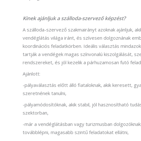
Kinek ajánljuk a szálloda-szervező képzést?
A szálloda-szervező szakmairányt azoknak ajánljuk, ak
vendéglátás világa iránt, és szívesen dolgoznának em
koordinációs feladatkörben. Ideális választás mindazo
tartják a vendégek magas színvonalú kiszolgálását, sze
rendszereket, és jól kezelik a párhuzamosan futó felad
Ajánlott:
-pályaválasztás előtt álló fiataloknak, akik keresett, g
szeretnének tanulni,
-pályamódosítóknak, akik stabil, jól hasznosítható tudá
szektorban,
-már a vendéglátásban vagy turizmusban dolgozóknak,
továbblépni, magasabb szintű feladatokat ellátni,