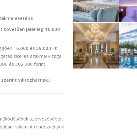
rvező)
gráfus (Kreatív fotográfus)
szakma esetén):
gráfus (Kreatív fotográfus)
gát követően jelenleg 16.000
fikus
függően
16.000 és 59.000 Ft
fikus
atás sikeres szakmai vizsga
ző és iparművészeti
000 és 302.000 forint
rs (Festő)
 szerint változhatnak.)
gókép- és animációkészítő
kép- és animációkészítő
i működésének szervezésében,
ásában, valamint rendezvények