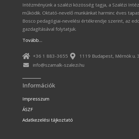
Intézményünk a szalézi közösség tagja, a Szalézi Inté
működik. Oktató-nevelő munkánkat harminc éves tapas
Bosco pedagógiai-nevelési értékrendje szerint, az ed
gazdagításával folytatjuk.
Tovább…
+36 1 883-3655
1119 Budapest, Mérnök u. 
info@szamalk-szalezi.hu
Információk
Impresszum
ÁSZF
Adatkezelési tájkoztató