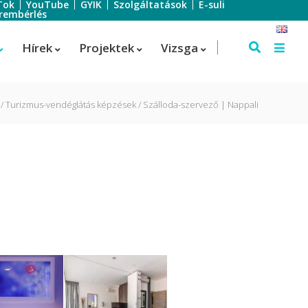
Tok
YouTube
GYIK
Szolgáltatások
E-suli
rembérlés
Hírek
Projektek
Vizsga
Turizmus-vendéglátás képzések
Szálloda-szervező | Nappali
Szálloda-szervező
Szálloda-szervező
us
Turisztikai technikus – 1 éves
képzés!
Turisztikai technikus
(Idegenvezető)
Turisztikai technikus (turisztikai
szervező)