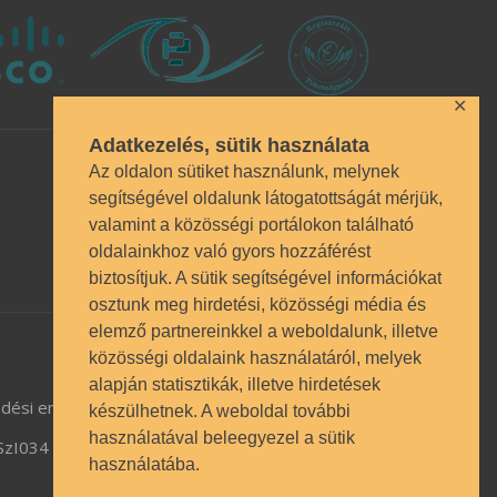
✕
Adatkezelés, sütik használata
Az oldalon sütiket használunk, melynek
segítségével oldalunk látogatottságát mérjük,
valamint a közösségi portálokon található
oldalainkhoz való gyors hozzáférést
biztosítjuk. A sütik segítségével információkat
osztunk meg hirdetési, közösségi média és
elemző partnereinkkel a weboldalunk, illetve
közösségi oldalaink használatáról, melyek
alapján statisztikák, illetve hirdetések
dési engedély BP/1009/03987/2023.
készülhetnek. A weboldal további
használatával beleegyezel a sütik
TSzI034
használatába.