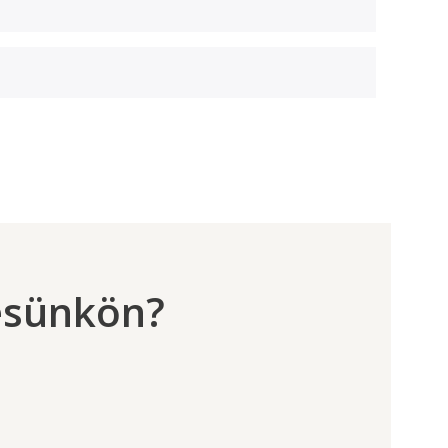
zésünkön?