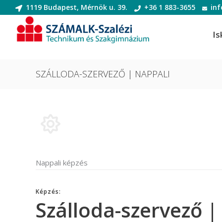
1119 Budapest, Mérnök u. 39.
+36 1 883-3655
in
Is
SZÁLLODA-SZERVEZŐ | NAPPALI
Informatikai rendszer- és
Dek
alkalmazás-üzemeltető technikus
Deko
Informatikai rendszer- és
Digi
alkalmazás-üzemeltető technikus
Nappali képzés
Digit
Szoftverfejlesztő és -tesztelő
Diva
Szoftverfejlesztő és -tesztelő
Képzés:
(Divatte
Szálloda-szervező |
Divat