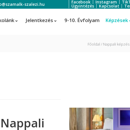
Facebook
Instagram
Tik
fo@szamalk-szalezi.hu
Ügyintézés
Kapcsolat
Te
kolánk
Jelentkezés
9-10. Évfolyam
Képzések
Főoldal
Nappali képzés
oratőr
Szoftverfejlesztő és -tesztelő
Informatikai rendszer- és
ratőr
alkalmazás-üzemeltető technik
tális festő és média designer
ális festő és média designer
t-, jelmez- és díszlettervező
rvező)
 Nappali
-, jelmez- és díszlettervező