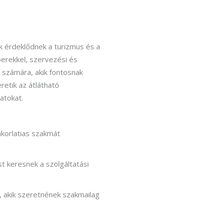
ik érdeklődnek a turizmus és a
berekkel, szervezési és
k számára, akik fontosnak
retik az átlátható
atokat.
yakorlatias szakmát
st keresnek a szolgáltatási
 akik szeretnének szakmailag