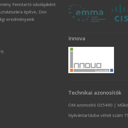
zmény Fenntartó iskolájaként
ztalatunkra építve, Don
digi eredményeink
Innova
39.
Technikai azonosítók
OM azonosító 035490 | Műkö
Nyilvántartásba vételi szám 