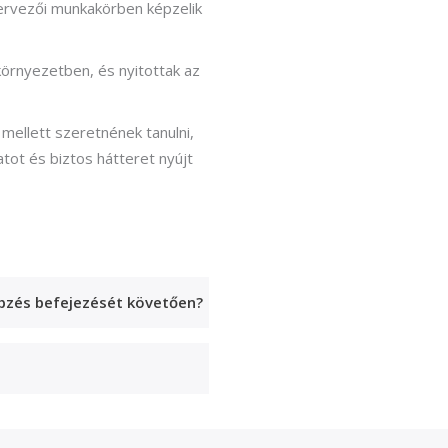
zervezői munkakörben képzelik
örnyezetben, és nyitottak az
mellett szeretnének tanulni,
atot és biztos hátteret nyújt
pzés befejezését követően?