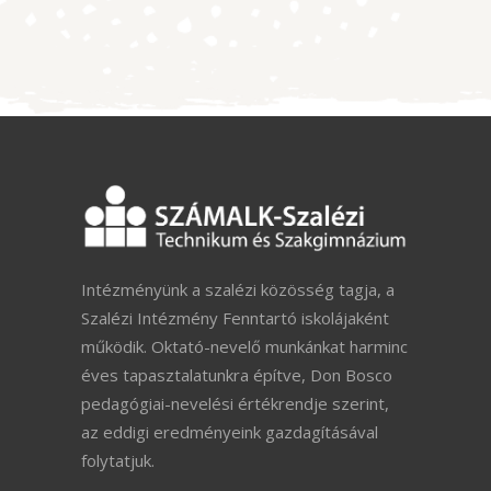
Intézményünk a szalézi közösség tagja, a
Szalézi Intézmény Fenntartó iskolájaként
működik. Oktató-nevelő munkánkat harminc
éves tapasztalatunkra építve, Don Bosco
pedagógiai-nevelési értékrendje szerint,
az eddigi eredményeink gazdagításával
folytatjuk.