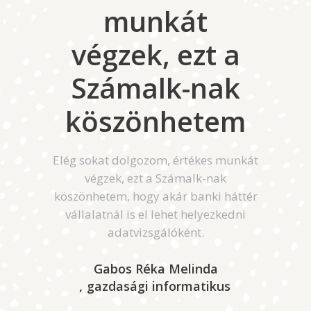
munkát
végzek, ezt a
Számalk-nak
köszönhetem
Elég sokat dolgozom, értékes munkát
végzek, ezt a Számalk-nak
köszönhetem, hogy akár banki háttér
vállalatnál is el lehet helyezkedni
adatvizsgálóként.
Gabos Réka Melinda
gazdasági informatikus