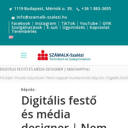
1119 Budapest, Mérnök u. 39.
+36 1 883-3655
info@szamalk-szalezi.hu
Facebook
Instagram
TikTok
YouTube
GYIK
Szolgáltatások
E-suli
Ügyintézés
Kapcsolat
Terembérlés
DIGITÁLIS FESTŐ ÉS MÉDIA DESIGNER | NEM NAPPALI
Főoldal
Kreatív képzések
Nem nappali munkarendű képzés
Digitális fe
Képzés:
Digitális festő
és média
designer | Nem