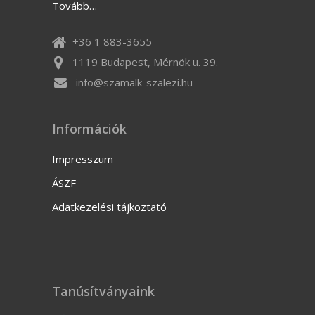
Tovább…
+36 1 883-3655
1119 Budapest, Mérnök u. 39.
info@szamalk-szalezi.hu
Információk
Impresszum
ÁSZF
Adatkezelési tájkoztató
Tanúsítványaink