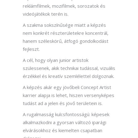
reklámfilmek, mozifilmek, sorozatok és
videójátékok terén is.
A szakma sokszínűsége miatt a képzés
nem konkrét részterületekre koncentrál,
hanem széleskörű, átfogó gondolkodást
fejleszt.
A cél, hogy olyan junior artistok
szülessenek, akik technikai tudással, vizuális
érzékkel és kreatív szemlélettel dolgoznak.
A képzés akár egy jövőbeli Concept Artist
karrier alapja is lehet, hiszen versenyképes
tudást ad a jelen és jövő területein is.
A rugalmasság kulcsfontosságú: képesek
alkalmazkodni a gyorsan változó iparági
elvárásokhoz és kiemelten csapatban