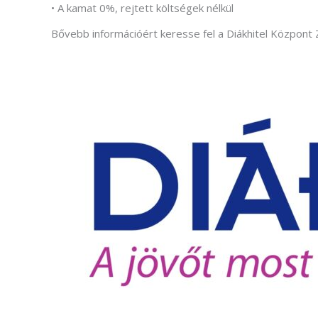
(Divatte
• A kamat 0%, rejtett költségek nélkül
Bővebb információért keresse fel a Diákhitel Központ Z
Foto
Foto
Gra
Graf
Képz
munkatá
Moz
Mozgó