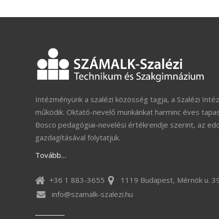
Intézményünk a szalézi közösség tagja, a Szalézi Inté
működik. Oktató-nevelő munkánkat harminc éves tapas
Bosco pedagógiai-nevelési értékrendje szerint, az ed
gazdagításával folytatjuk.
Tovább…
+36 1 883-3655
1119 Budapest, Mérnök u. 39
info@szamalk-szalezi.hu