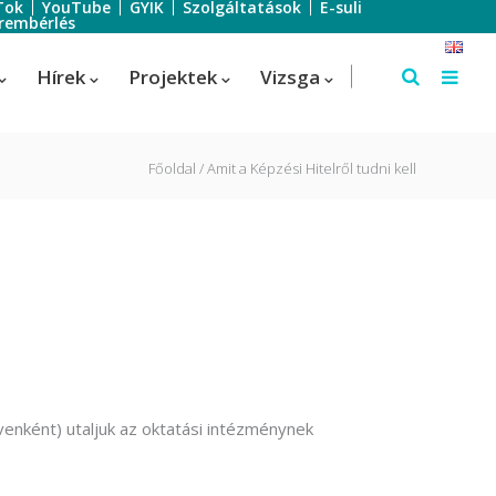
Tok
YouTube
GYIK
Szolgáltatások
E-suli
rembérlés
Hírek
Projektek
Vizsga
Főoldal
Amit a Képzési Hitelről tudni kell
Szálloda-szervező
Szálloda-szervező
us
Turisztikai technikus – 1 éves
képzés!
Turisztikai technikus
(Idegenvezető)
enként) utaljuk az oktatási intézménynek
Turisztikai technikus (turisztikai
szervező)