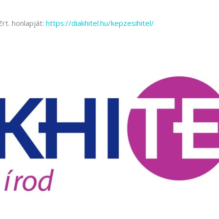
rvező)
rt. honlapját:
https://diakhitel.hu/kepzesihitel/
gráfus (Kreatív fotográfus)
gráfus (Kreatív fotográfus)
fikus
ikus
ő és iparművészeti
rs (Festő)
gókép- és animációkészítő
kép- és animációkészítő