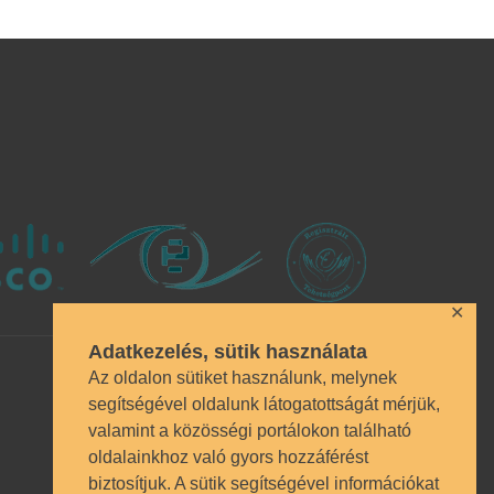
✕
Adatkezelés, sütik használata
Az oldalon sütiket használunk, melynek
segítségével oldalunk látogatottságát mérjük,
valamint a közösségi portálokon található
oldalainkhoz való gyors hozzáférést
biztosítjuk. A sütik segítségével információkat