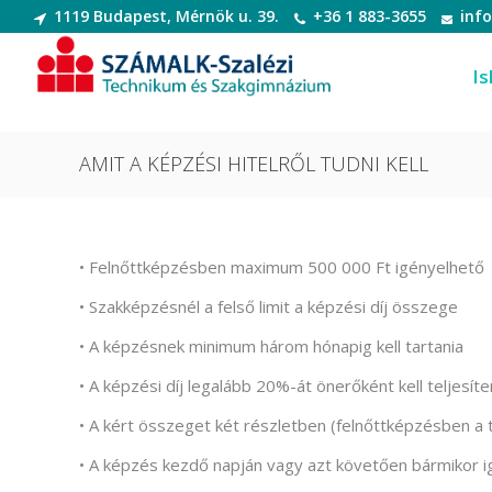
1119 Budapest, Mérnök u. 39.
+36 1 883-3655
inf
Is
AMIT A KÉPZÉSI HITELRŐL TUDNI KELL
Informatikai rendszer- és
Dek
alkalmazás-üzemeltető technikus
• Felnőttképzésben maximum 500 000 Ft igényelhető
Deko
Informatikai rendszer- és
• Szakképzésnél a felső limit a képzési díj összege
Digi
alkalmazás-üzemeltető technikus
• A képzésnek minimum három hónapig kell tartania
Digit
Szoftverfejlesztő és -tesztelő
• A képzési díj legalább 20%-át önerőként kell teljesít
Diva
Szoftverfejlesztő és -tesztelő
• A kért összeget két részletben (felnőttképzésben a
(Divatte
• A képzés kezdő napján vagy azt követően bármikor 
Divat