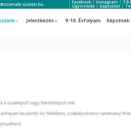
Facebook
Instagram
Tik
o@szamalk-szalezi.hu
Ügyintézés
Kapcsolat
Te
kolánk
Jelentkezés
9-10. Évfolyam
Képzések
oratőr
Szoftverfejlesztő és -tesztelő
Informatikai rendszer- és
ratőr
alkalmazás-üzemeltető technik
tális festő és média designer
ális festő és média designer
eni a szakképző vagy felnőttképző felé
t-, jelmez- és díszlettervező
 tanfolyam kezdetén és félidőben, szakképzésben tanulmányi félév
rvező)
igényelhető
-, jelmez- és díszlettervező