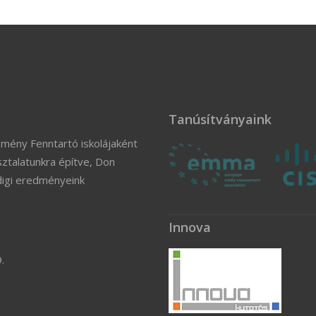
Tanúsítványaink
zmény Fenntartó iskolájaként
ztalatunkra építve, Don
digi eredményeink
Innova
.