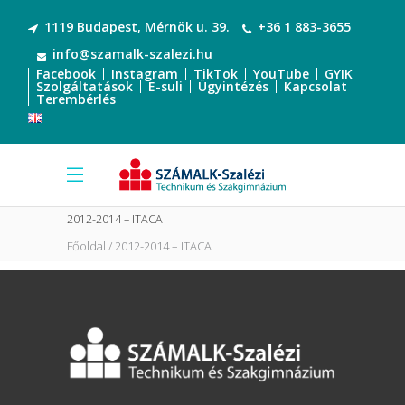
1119 Budapest, Mérnök u. 39.
+36 1 883-3655
info@szamalk-szalezi.hu
Facebook
Instagram
TikTok
YouTube
GYIK
Szolgáltatások
E-suli
Ügyintézés
Kapcsolat
Terembérlés
2012-2014 – ITACA
Főoldal
2012-2014 – ITACA