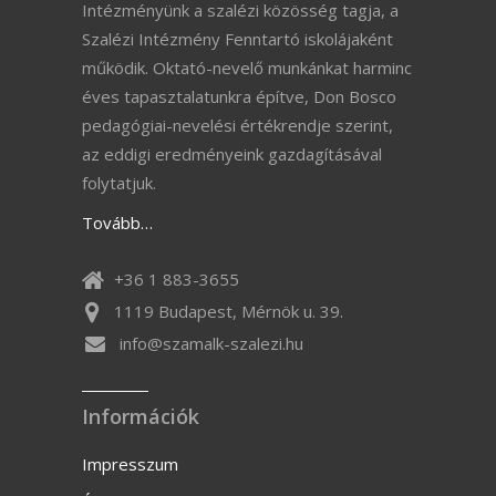
Intézményünk a szalézi közösség tagja, a
Szalézi Intézmény Fenntartó iskolájaként
működik. Oktató-nevelő munkánkat harminc
éves tapasztalatunkra építve, Don Bosco
pedagógiai-nevelési értékrendje szerint,
az eddigi eredményeink gazdagításával
folytatjuk.
Tovább…
+36 1 883-3655
1119 Budapest, Mérnök u. 39.
info@szamalk-szalezi.hu
Információk
Impresszum