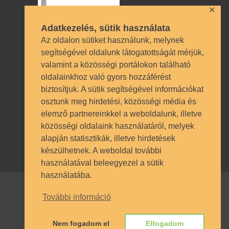
✕
Adatkezelés, sütik használata
Az oldalon sütiket használunk, melynek
segítségével oldalunk látogatottságát mérjük,
valamint a közösségi portálokon található
Technikai azonosítók
oldalainkhoz való gyors hozzáférést
biztosítjuk. A sütik segítségével információkat
OM azonosító 035490 | Működési
osztunk meg hirdetési, közösségi média és
engedély BP/1009/03987/2023.
elemző partnereinkkel a weboldalunk, illetve
Nyilvántartásba vételi szám TSzI034
közösségi oldalaink használatáról, melyek
alapján statisztikák, illetve hirdetések
készülhetnek. A weboldal további
használatával beleegyezel a sütik
használatába.
További információ
© SZÁMALK-Szalézi Technikum és
Szakgimnázium 2017. Minden jog
Nem fogadom el
Elfogadom
fenntartva.