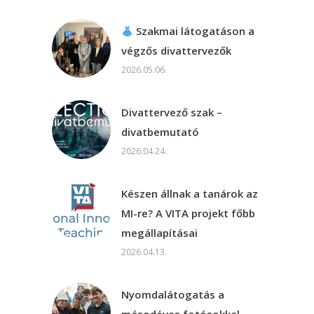
Szakmai látogatáson a
végzős divattervezők
2026.05.06.
Divattervező szak –
divatbemutató
2026.04.24.
Készen állnak a tanárok az
MI-re? A VITA projekt főbb
megállapításai
2026.04.13.
Nyomdalátogatás a