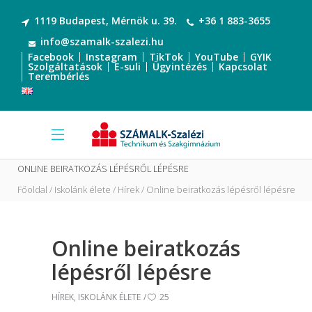
1119 Budapest, Mérnök u. 39.
+36 1 883-3655
info@szamalk-szalezi.hu
Facebook
Instagram
TikTok
YouTube
GYIK
Szolgáltatások
E-suli
Ügyintézés
Kapcsolat
Terembérlés
ONLINE BEIRATKOZÁS LÉPÉSRŐL LÉPÉSRE
Főoldal
Iskolánk élete
Hírek
Online beiratkozás lépésről lépésre
Online beiratkozás
lépésről lépésre
HÍREK
,
ISKOLÁNK ÉLETE
25