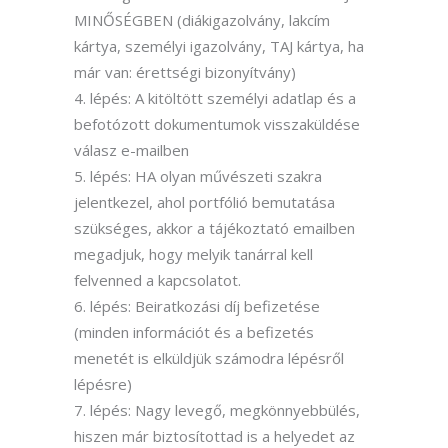
MINŐSÉGBEN (diákigazolvány, lakcím
kártya, személyi igazolvány, TAJ kártya, ha
már van: érettségi bizonyítvány)
lépés: A kitöltött személyi adatlap és a
befotózott dokumentumok visszaküldése
válasz e-mailben
lépés: HA olyan művészeti szakra
jelentkezel, ahol portfólió bemutatása
szükséges, akkor a tájékoztató emailben
megadjuk, hogy melyik tanárral kell
felvenned a kapcsolatot.
lépés: Beiratkozási díj befizetése
(minden információt és a befizetés
menetét is elküldjük számodra lépésről
lépésre)
lépés: Nagy levegő, megkönnyebbülés,
hiszen már biztosítottad is a helyedet az