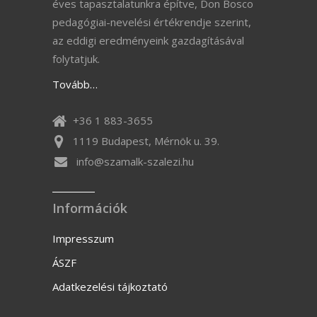
éves tapasztalatunkra építve, Don Bosco
pedagógiai-nevelési értékrendje szerint,
az eddigi eredményeink gazdagításával
folytatjuk.
Tovább…
+36 1 883-3655
1119 Budapest, Mérnök u. 39.
info@szamalk-szalezi.hu
Információk
Impresszum
ÁSZF
Adatkezelési tájkoztató