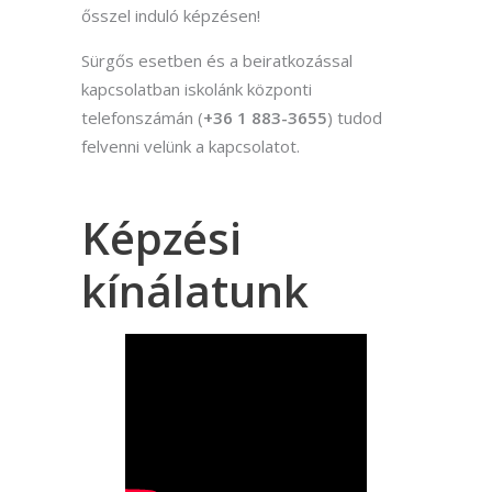
ősszel induló képzésen!
Sürgős esetben és a beiratkozással
kapcsolatban iskolánk központi
telefonszámán (
+36 1 883-3655
) tudod
felvenni velünk a kapcsolatot.
Képzési
kínálatunk