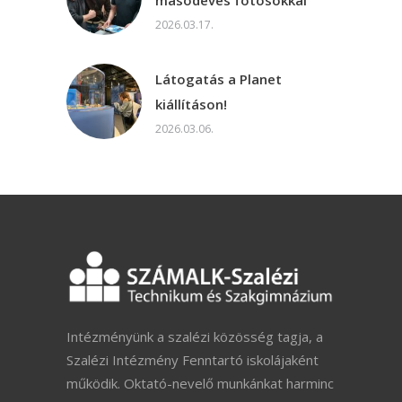
másodéves fotósokkal
2026.03.17.
Látogatás a Planet
kiállításon!
2026.03.06.
Intézményünk a szalézi közösség tagja, a
Szalézi Intézmény Fenntartó iskolájaként
működik. Oktató-nevelő munkánkat harminc