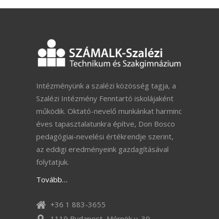
Intézményünk a szalézi közösség tagja, a
Szalézi Intézmény Fenntartó iskolájaként
működik. Oktató-nevelő munkánkat harminc
éves tapasztalatunkra építve, Don Bosco
pedagógiai-nevelési értékrendje szerint,
az eddigi eredményeink gazdagításával
folytatjuk.
Tovább…
+36 1 883-3655
1119 Budapest, Mérnök u. 39.