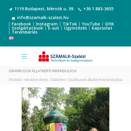
1119 Budapest, Mérnök u. 39.
+36 1 883-3655
info@szamalk-szalezi.hu
Facebook
Instagram
TikTok
YouTube
GYIK
Szolgáltatások
E-suli
Ügyintézés
Kapcsolat
Terembérlés
GRAFIKUSOK ÁLLATKERTI KIRÁNDULÁSA
Főoldal
Iskolánk élete
Diákélet
Grafikusok állatkerti kirándulása