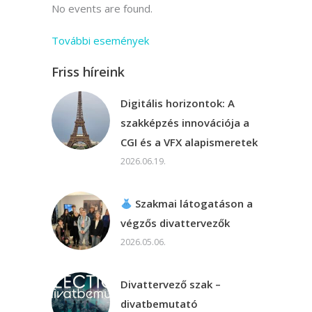
No events are found.
További események
Friss híreink
Digitális horizontok: A
szakképzés innovációja a
CGI és a VFX alapismeretek
2026.06.19.
Szakmai látogatáson a
végzős divattervezők
2026.05.06.
Divattervező szak –
divatbemutató