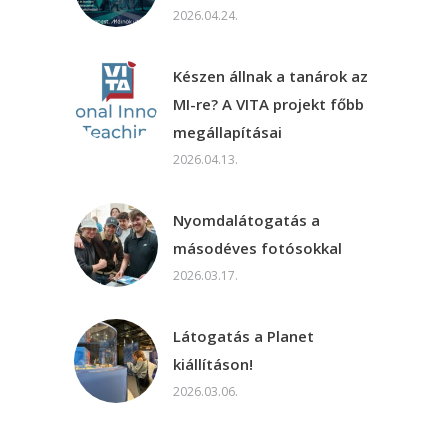
2026.04.24.
Készen állnak a tanárok az
MI-re? A VITA projekt főbb
megállapításai
2026.04.13.
Nyomdalátogatás a
másodéves fotósokkal
2026.03.17.
Látogatás a Planet
kiállításon!
2026.03.06.