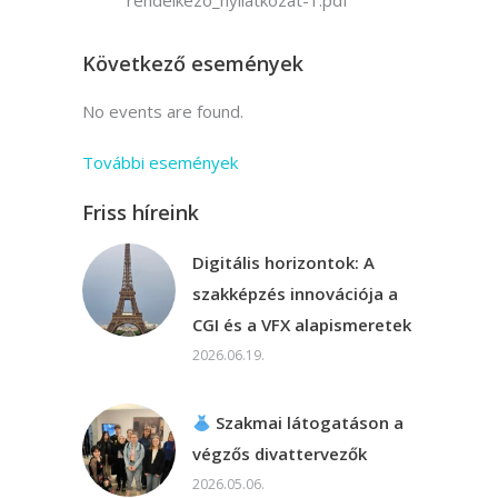
rendelkezo_nyilatkozat-1.pdf
Következő események
No events are found.
További események
Friss híreink
Digitális horizontok: A
szakképzés innovációja a
CGI és a VFX alapismeretek
2026.06.19.
Szakmai látogatáson a
végzős divattervezők
2026.05.06.