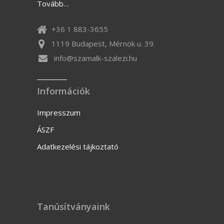
Tovább…
+36 1 883-3655
1119 Budapest, Mérnök u. 39.
info@szamalk-szalezi.hu
Információk
Impresszum
ÁSZF
Adatkezelési tájkoztató
Tanúsítványaink