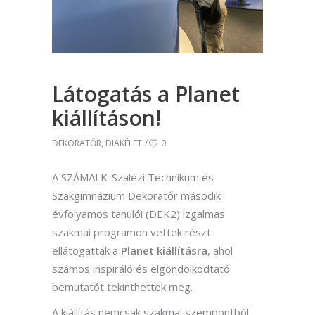
Látogatás a Planet
kiállításon!
DEKORATŐR
,
DIÁKÉLET
0
A SZÁMALK-Szalézi Technikum és
Szakgimnázium Dekoratőr második
évfolyamos tanulói (DEK2) izgalmas
szakmai programon vettek részt:
ellátogattak a
Planet kiállításra
, ahol
számos inspiráló és elgondolkodtató
bemutatót tekinthettek meg.
A kiállítás nemcsak szakmai szempontból