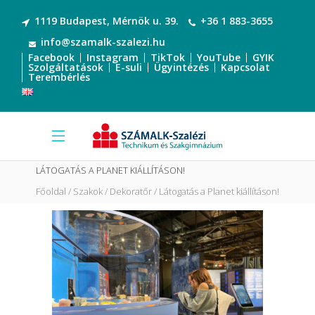
1119 Budapest, Mérnök u. 39.
+36 1 883-3655
info@szamalk-szalezi.hu
Facebook
Instagram
TikTok
YouTube
GYIK
Szolgáltatások
E-suli
Ügyintézés
Kapcsolat
Terembérlés
LÁTOGATÁS A PLANET KIÁLLÍTÁSON!
Főoldal
Szakok
Dekoratőr
Látogatás a Planet kiállításon!