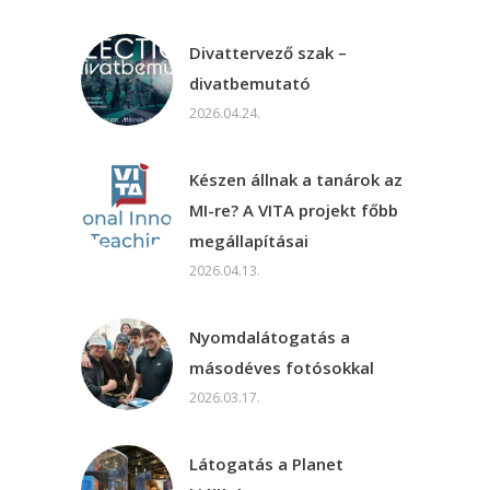
Divattervező szak –
divatbemutató
2026.04.24.
Készen állnak a tanárok az
MI-re? A VITA projekt főbb
megállapításai
2026.04.13.
Nyomdalátogatás a
másodéves fotósokkal
2026.03.17.
Látogatás a Planet