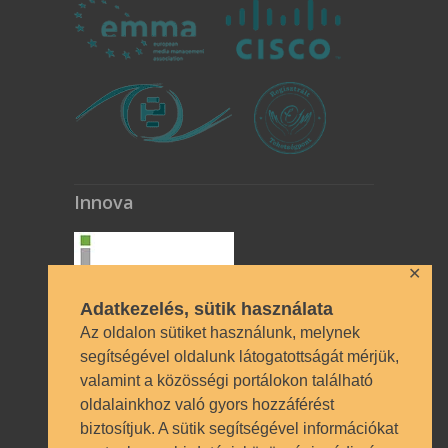
Innova
✕
Adatkezelés, sütik használata
Az oldalon sütiket használunk, melynek
segítségével oldalunk látogatottságát mérjük,
valamint a közösségi portálokon található
Technikai azonosítók
oldalainkhoz való gyors hozzáférést
biztosítjuk. A sütik segítségével információkat
OM azonosító 035490 | Működési