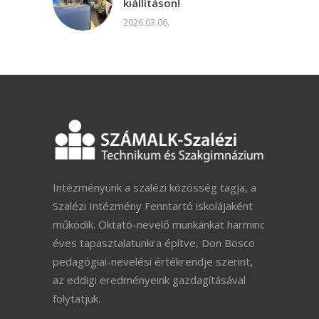
kiállításon!
2026.03.06.
Intézményünk a szalézi közösség tagja, a
Szalézi Intézmény Fenntartó iskolájaként
működik. Oktató-nevelő munkánkat harminc
éves tapasztalatunkra építve, Don Bosco
pedagógiai-nevelési értékrendje szerint,
az eddigi eredményeink gazdagításával
folytatjuk.