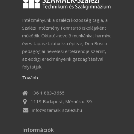
Intézményünk a szalézi közösség tagja, a
Szalézi Intézmény Fenntartó iskolájaként
működik. Oktató-nevelő munkánkat harminc
éves tapasztalatunkra építve, Don Bosco
pedagógiai-nevelési értékrendje szerint,
az eddigi eredményeink gazdagításával
folytatjuk.
Tovább…
+36 1 883-3655
1119 Budapest, Mérnök u. 39.
info@szamalk-szalezi.hu
Információk