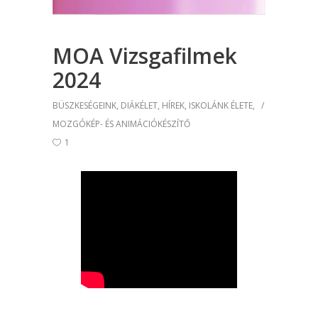
MOA Vizsgafilmek
2024
BÜSZKESÉGEINK
,
DIÁKÉLET
,
HÍREK
,
ISKOLÁNK ÉLETE
,
MOZGÓKÉP- ÉS ANIMÁCIÓKÉSZÍTŐ
1