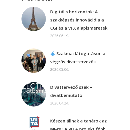
Digitális horizontok: A
szakképzés innovációja a
CGI és a VFX alapismeretek
2026.06.19.
Szakmai látogatáson a
végzős divattervezők
2026.05.06.
Divattervező szak –
divatbemutató
2026.04.24.
Készen állnak a tanárok az
MI-re? A VITA projekt főbb