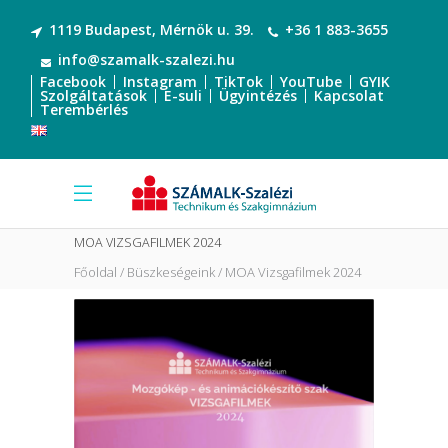
1119 Budapest, Mérnök u. 39.
+36 1 883-3655
info@szamalk-szalezi.hu
Facebook
Instagram
TikTok
YouTube
GYIK
Szolgáltatások
E-suli
Ügyintézés
Kapcsolat
Terembérlés
MOA VIZSGAFILMEK 2024
Főoldal
Büszkeségeink
MOA Vizsgafilmek 2024