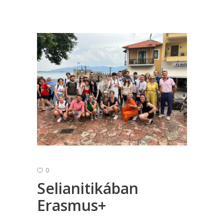
0
Selianitikában
Erasmus+