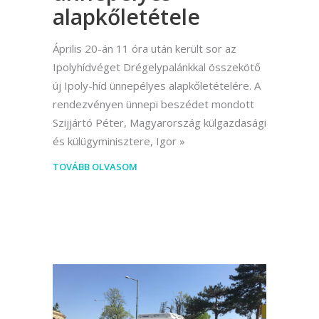
alapkőletétele
Április 20-án 11 óra után került sor az
Ipolyhídvéget Drégelypalánkkal összekötő
új Ipoly-híd ünnepélyes alapkőletételére. A
rendezvényen ünnepi beszédet mondott
Szijjártó Péter, Magyarország külgazdasági
és külügyminisztere, Igor
TOVÁBB OLVASOM