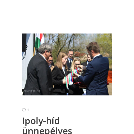
1
Ipoly-híd
ünnepélyes