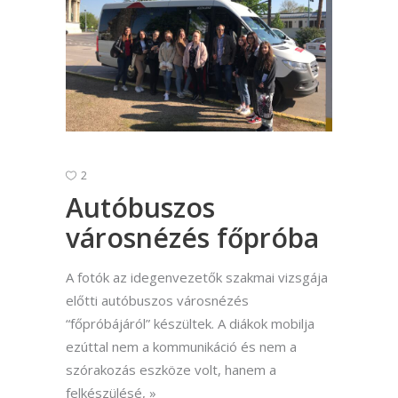
2
Autóbuszos
városnézés főpróba
A fotók az idegenvezetők szakmai vizsgája
előtti autóbuszos városnézés
“főpróbájáról” készültek. A diákok mobilja
ezúttal nem a kommunikáció és nem a
szórakozás eszköze volt, hanem a
felkészülésé,