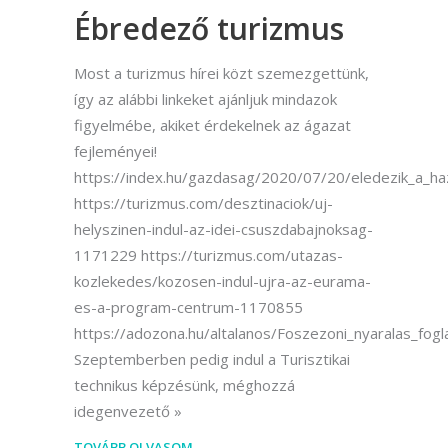
Ébredező turizmus
Most a turizmus hírei közt szemezgettünk,
így az alábbi linkeket ajánljuk mindazok
figyelmébe, akiket érdekelnek az ágazat
fejleményei!
https://index.hu/gazdasag/2020/07/20/eledezik_a_ha
https://turizmus.com/desztinaciok/uj-
helyszinen-indul-az-idei-csuszdabajnoksag-
1171229 https://turizmus.com/utazas-
kozlekedes/kozosen-indul-ujra-az-eurama-
es-a-program-centrum-1170855
https://adozona.hu/altalanos/Foszezoni_nyaralas_fo
Szeptemberben pedig indul a Turisztikai
technikus képzésünk, méghozzá
idegenvezető
TOVÁBB OLVASOM