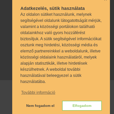
Adatkezelés, sütik használata
Az oldalon sütiket használunk, melynek
segítségével oldalunk látogatottságát mérjük,
valamint a közösségi portálokon található
Technikai azonosítók
oldalainkhoz való gyors hozzáférést
biztosítjuk. A sütik segítségével információkat
OM azonosító 035490 | Működési
osztunk meg hirdetési, közösségi média és
engedély BP/1009/03987/2023.
elemző partnereinkkel a weboldalunk, illetve
Nyilvántartásba vételi szám TSzI034
közösségi oldalaink használatáról, melyek
alapján statisztikák, illetve hirdetések
készülhetnek. A weboldal további
használatával beleegyezel a sütik
használatába.
További információ
© SZÁMALK-Szalézi Technikum és
Szakgimnázium 2017. Minden jog
Nem fogadom el
Elfogadom
fenntartva.