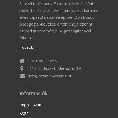
Szalézi Intézmény Fenntartó iskolájaként
működik. Oktató-nevelő munkánkat harminc
éves tapasztalatunkra építve, Don Bosco
pedagógiai-nevelési értékrendje szerint,
az eddigi eredményeink gazdagításával
folytatjuk.
Tovább…
+36 1 883-3655
1119 Budapest, Mérnök u. 39.
info@szamalk-szalezi.hu
Információk
Impresszum
ÁSZF