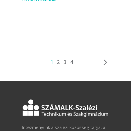
1
2
3
4
Intézményünk a szalézi közösség tagja, a