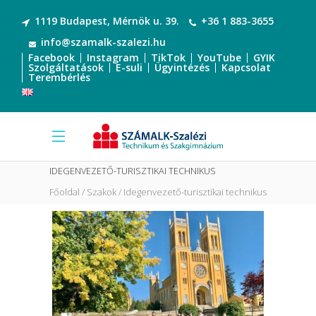
1119 Budapest, Mérnök u. 39.
+36 1 883-3655
info@szamalk-szalezi.hu
Facebook
Instagram
TikTok
YouTube
GYIK
Szolgáltatások
E-suli
Ügyintézés
Kapcsolat
Terembérlés
IDEGENVEZETŐ-TURISZTIKAI TECHNIKUS
Főoldal
Szakok
Idegenvezető-turisztikai technikus