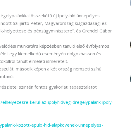
Drégelypalánkkal összekötő új Ipoly-híd ünnepélyes
ndott Szijjártó Péter, Magyarország külgazdasági és
nök-helyettese és pénzügyminisztere”, és Grendel Gábor
művelődési munkatárs képzésben tanuló első évfolyamos
ai élet egy kiemelkedő eseményén dolgozhasson és
kollról tanult elméleti ismereteit.
pszulát, második képen a két ország nemzeti színű
emtanúi.
észletei szintén fontos gyakorlati tapasztalatot
elhelyezesre-kerul-az-ipolyhidveg-dregelypalank-ipoly-
lypalank-kozott-epulo-hid-alapkovenek-unnepelyes-