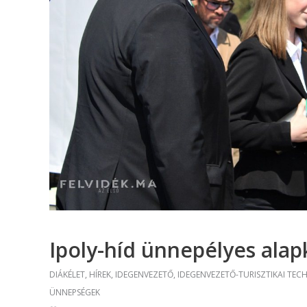
(Divatte
Foto
Foto
Gra
Graf
Képz
munkatá
Moz
Mozgó
Ipoly-híd ünnepélyes alap
DIÁKÉLET
,
HÍREK
,
IDEGENVEZETŐ
,
IDEGENVEZETŐ-TURISZTIKAI TEC
ÜNNEPSÉGEK