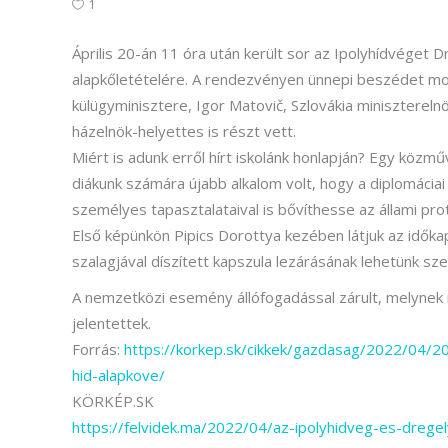
1
Április 20-án 11 óra után került sor az Ipolyhídvéget 
alapkőletételére. A rendezvényen ünnepi beszédet mo
külügyminisztere, Igor Matovič, Szlovákia miniszterel
házelnök-helyettes is részt vett.
Miért is adunk erről hírt iskolánk honlapján? Egy köz
diákunk számára újabb alkalom volt, hogy a diplomáci
személyes tapasztalataival is bővíthesse az állami proto
Első képünkön Pipics Dorottya kezében látjuk az időka
szalagjával díszített kapszula lezárásának lehetünk sz
A nemzetközi esemény állófogadással zárult, melynek r
jelentettek.
Forrás:
https://korkep.sk/cikkek/gazdasag/2022/04/20/
hid-alapkove/
KÖRKÉP.SK
https://felvidek.ma/2022/04/az-ipolyhidveg-es-drege