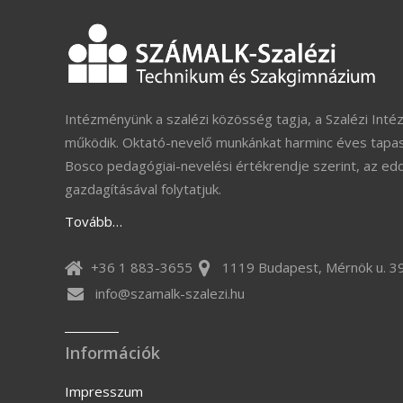
Intézményünk a szalézi közösség tagja, a Szalézi Inté
működik. Oktató-nevelő munkánkat harminc éves tapas
Bosco pedagógiai-nevelési értékrendje szerint, az ed
gazdagításával folytatjuk.
Tovább…
+36 1 883-3655
1119 Budapest, Mérnök u. 39
info@szamalk-szalezi.hu
Információk
Impresszum