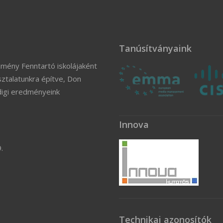
Tanúsítványaink
zmény Fenntartó iskolájaként
ztalatunkra építve, Don
digi eredményeink
Innova
.
Technikai azonosítók