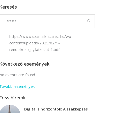
Keresés
Vállalkozási ügyviteli ügyintéző
Vállalkozási ügyviteli ügyintéző
https://www.szamalk-szalezi.hu/wp-
content/uploads/2025/02/1-
rendelkezo_nyilatkozat-1.pdf
Következő események
No events are found.
További események
Friss híreink
Digitális horizontok: A szakképzés