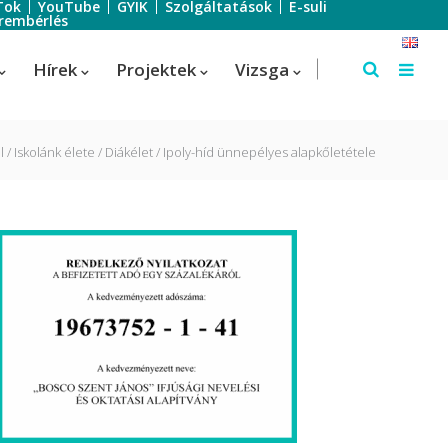
Tok
YouTube
GYIK
Szolgáltatások
E-suli
rembérlés
Hírek
Projektek
Vizsga
l
Iskolánk élete
Diákélet
Ipoly-híd ünnepélyes alapkőletétele
Szálloda-szervező
Szálloda-szervező
us
Turisztikai technikus – 1 éves
képzés!
Turisztikai technikus
(Idegenvezető)
Turisztikai technikus (turisztikai
szervező)