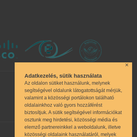
✕
Adatkezelés, sütik használata
Az oldalon sütiket használunk, melynek
segítségével oldalunk látogatottságát mérjük,
valamint a közösségi portálokon található
oldalainkhoz való gyors hozzáférést
biztosítjuk. A sütik segítségével információkat
osztunk meg hirdetési, közösségi média és
elemző partnereinkkel a weboldalunk, illetve
közösségi oldalaink használatáról, melyek