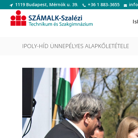
1119 Budapest, Mérnök u. 39.
+36 1 883-3655
inf
Is
IPOLY-HÍD ÜNNEPÉLYES ALAPKŐLETÉTELE
Informatikai rendszer- és
Dek
alkalmazás-üzemeltető technikus
Deko
Informatikai rendszer- és
Digi
alkalmazás-üzemeltető technikus
Digit
Szoftverfejlesztő és -tesztelő
Diva
Szoftverfejlesztő és -tesztelő
(Divatte
Divat