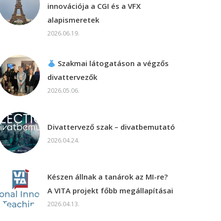
innovációja a CGI és a VFX
alapismeretek
2026.06.19.
Szakmai látogatáson a végzős
divattervezők
2026.05.06.
Divattervező szak – divatbemutató
2026.04.24.
Készen állnak a tanárok az MI-re?
A VITA projekt főbb megállapításai
2026.04.13.