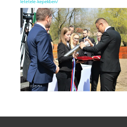
letetele-kepekben/