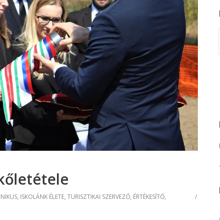
rvező)
gráfus (Kreatív fotográfus)
gráfus (Kreatív fotográfus)
fikus
ikus
ő és iparművészeti
rs (Festő)
gókép- és animációkészítő
kép- és animációkészítő
kőletétele
HNIKUS
,
ISKOLÁNK ÉLETE
,
TURISZTIKAI SZERVEZŐ, ÉRTÉKESÍTŐ
,