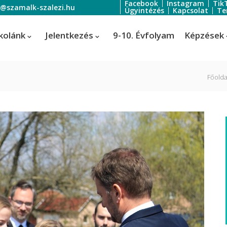
Facebook
Instagram
Tik
o@szamalk-szalezi.hu
Ügyintézés
Kapcsolat
Te
kolánk
Jelentkezés
9-10. Évfolyam
Képzések
Főolda
oratőr
Szoftverfejlesztő és -tesztelő
Informatikai rendszer- és
ratőr
alkalmazás-üzemeltető technik
tális festő és média designer
ális festő és média designer
t-, jelmez- és díszlettervező
rvező)
-, jelmez- és díszlettervező