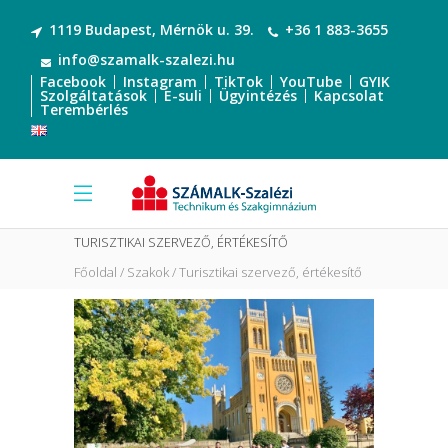
1119 Budapest, Mérnök u. 39.
+36 1 883-3655
info@szamalk-szalezi.hu
Facebook
Instagram
TikTok
YouTube
GYIK
Szolgáltatások
E-suli
Ügyintézés
Kapcsolat
Terembérlés
TURISZTIKAI SZERVEZŐ, ÉRTÉKESÍTŐ
Főoldal
Szakok
Turisztikai szervező, értékesítő