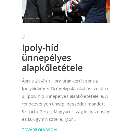
1
Ipoly-híd
ünnepélyes
alapkőletétele
Április 20-án 11 óra után került sor az
Ipolyhídvéget Drégelypalánkkal összekötő
új Ipoly-híd ünnepélyes alapkőletételére. A
rendezvényen ünnepi beszédet mondott
Szijjártó Péter, Magyarország külgazdasági
és külügyminisztere, Igor
TOVÁBB OLVASOM