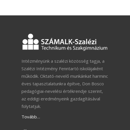
Intézményünk a szalézi közösség tagja, a
Szalézi Intézmény Fenntartó iskolájaként
működik. Oktató-nevelő munkánkat harminc
éves tapasztalatunkra építve, Don Bosco
pedagógiai-nevelési értékrendje szerint,
az eddigi eredményeink gazdagításával
folytatjuk.
Tovább…