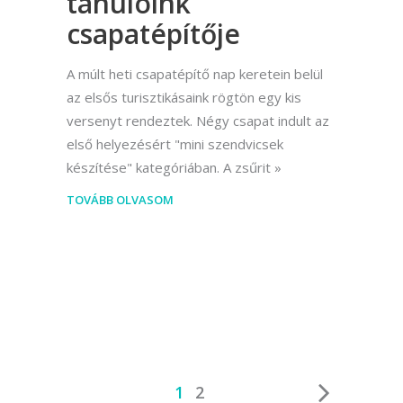
tanulóink
csapatépítője
A múlt heti csapatépítő nap keretein belül
az elsős turisztikásaink rögtön egy kis
versenyt rendeztek. Négy csapat indult az
első helyezésért "mini szendvicsek
készítése" kategóriában. A zsűrit
TOVÁBB OLVASOM
1
2