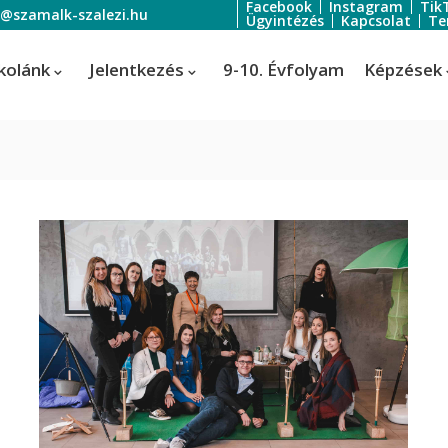
Facebook
Instagram
Tik
o@szamalk-szalezi.hu
Ügyintézés
Kapcsolat
Te
kolánk
Jelentkezés
9-10. Évfolyam
Képzések
oratőr
Szoftverfejlesztő és -tesztelő
Informatikai rendszer- és
ratőr
alkalmazás-üzemeltető technik
tális festő és média designer
ális festő és média designer
t-, jelmez- és díszlettervező
rvező)
-, jelmez- és díszlettervező