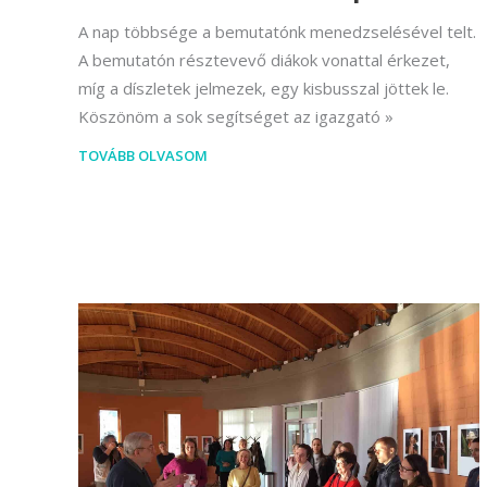
A nap többsége a bemutatónk menedzselésével telt.
A bemutatón résztevevő diákok vonattal érkezet,
míg a díszletek jelmezek, egy kisbusszal jöttek le.
Köszönöm a sok segítséget az igazgató
TOVÁBB OLVASOM