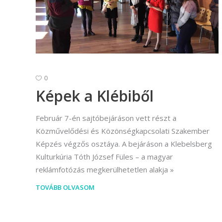
0
Képek a Klébiből
Február 7-én sajtóbejáráson vett részt a
Közművelődési és Közönségkapcsolati Szakember
Képzés végzős osztáya. A bejáráson a Klebelsberg
Kulturkúria Tóth József Füles – a magyar
reklámfotózás megkerülhetetlen alakja
TOVÁBB OLVASOM