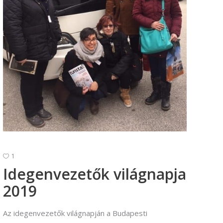
Vállalkozási ügyviteli ügyintéző
Vállalkozási ügyviteli ügyintéző
1
Idegenvezetők világnapja
2019
Az idegenvezetők világnapján a Budapesti