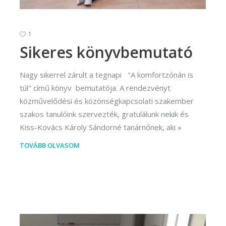
rvező)
gráfus (Kreatív fotográfus)
1
gráfus (Kreatív fotográfus)
Sikeres könyvbemutató
fikus
Nagy sikerrel zárult a tegnapi "A komfortzónán is
ikus
túl" című könyv bemutatója. A rendezvényt
közművelődési és közönségkapcsolati szakember
ő és iparművészeti
szakos tanulóink szervezték, gratulálunk nekik és
rs (Festő)
Kiss-Kovács Károly Sándorné tanárnőnek, aki
gókép- és animációkészítő
TOVÁBB OLVASOM
kép- és animációkészítő