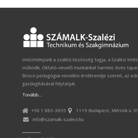
Intézményünk a szalézi közösség tagja, a Szalézi Inté
működik. Oktató-nevelő munkánkat harminc éves tapas
Bosco pedagógiai-nevelési értékrendje szerint, az ed
gazdagításával folytatjuk.
Tovább…
+36 1 883-3655
1119 Budapest, Mérnök u. 39
info@szamalk-szalezi.hu