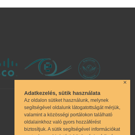
✕
Adatkezelés, sütik használata
Az oldalon sütiket használunk, melynek
segítségével oldalunk látogatottságát mérjük,
valamint a közösségi portálokon található
oldalainkhoz való gyors hozzáférést
biztosítjuk. A sütik segítségével információkat