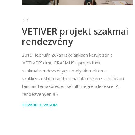
(Divatte
Foto
1
Foto
VETIVER projekt szakmai
Gra
rendezvény
Graf
2019. február 26-án iskolánkban került sor a
Képz
’VETIVER’ című ERASMUS+ projektünk
munkatá
szakmai rendezvénye, amely kiemelten a
szakképzésben tanító tanárok részére, a hálózati
Moz
tanulás témakörében került megrendezésre. A
Mozgó
rendezvényen a
TOVÁBB OLVASOM