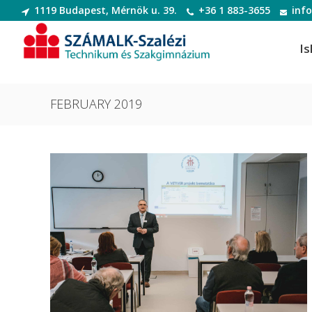
1119 Budapest, Mérnök u. 39.
+36 1 883-3655
inf
Is
FEBRUARY 2019
Informatikai rendszer- és
Dek
alkalmazás-üzemeltető technikus
Deko
Informatikai rendszer- és
Digi
alkalmazás-üzemeltető technikus
Digit
Szoftverfejlesztő és -tesztelő
Diva
Szoftverfejlesztő és -tesztelő
(Divatte
Divat