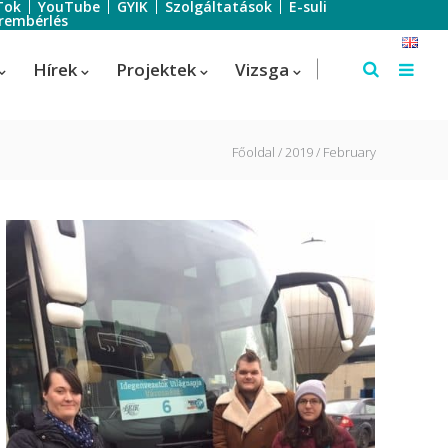
Tok
YouTube
GYIK
Szolgáltatások
E-suli
rembérlés
Hírek
Projektek
Vizsga
Főoldal
2019
February
Szálloda-szervező
Szálloda-szervező
us
Turisztikai technikus – 1 éves
képzés!
Turisztikai technikus
(Idegenvezető)
Turisztikai technikus (turisztikai
szervező)