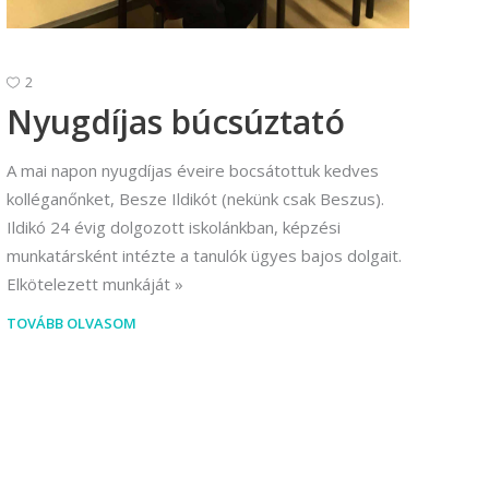
2
Nyugdíjas búcsúztató
A mai napon nyugdíjas éveire bocsátottuk kedves
kolléganőnket, Besze Ildikót (nekünk csak Beszus).
Ildikó 24 évig dolgozott iskolánkban, képzési
munkatársként intézte a tanulók ügyes bajos dolgait.
Elkötelezett munkáját
TOVÁBB OLVASOM