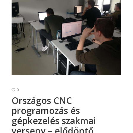
0
Országos CNC
programozás és
gépkezelés szakmai
verseny – elődöntő