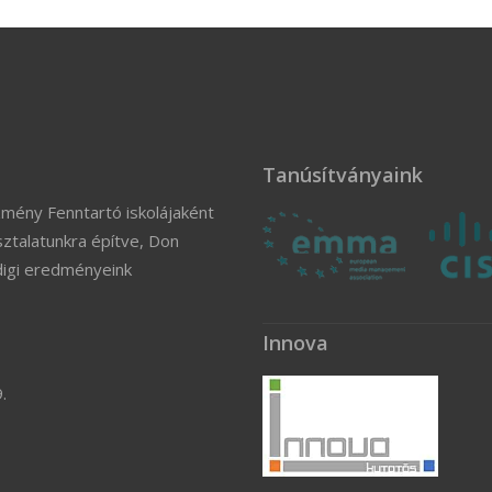
Tanúsítványaink
zmény Fenntartó iskolájaként
ztalatunkra építve, Don
digi eredményeink
Innova
.