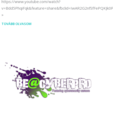
https://www.youtube.com/watch?
v=Bdd5PhqiFqk&feature=share&fbclid=IwAR2G2nfSfFePQKJ
TOVÁBB OLVASOM