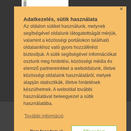
✕
Adatkezelés, sütik használata
Az oldalon sütiket használunk, melynek
segítségével oldalunk látogatottságát mérjük,
valamint a közösségi portálokon található
Technikai azonosítók
oldalainkhoz való gyors hozzáférést
biztosítjuk. A sütik segítségével információkat
OM azonosító 035490 | Működési
osztunk meg hirdetési, közösségi média és
engedély BP/1009/03987/2023.
elemző partnereinkkel a weboldalunk, illetve
Nyilvántartásba vételi szám TSzI034
közösségi oldalaink használatáról, melyek
alapján statisztikák, illetve hirdetések
készülhetnek. A weboldal további
használatával beleegyezel a sütik
használatába.
További információ
© SZÁMALK-Szalézi Technikum és
Szakgimnázium 2017. Minden jog