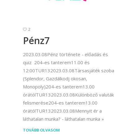
2
Pénz7
2023.03.08Pénz története - előadás és
quiz 204-es tanterem11.00 és
12:00TUR132023.03.08Társasjáték szoba
(Splendor, Gazdálkodj okosan,
Monopoly)204-es tanterem13.00
órátólTUR132023.03.08Különböző valuták
felismerése204-es tanterem13.00
órátólTUR132023.03.08Mennyit ér a
láthatalan munka? - láthatalan munka
TOVÁBB OLVASOM