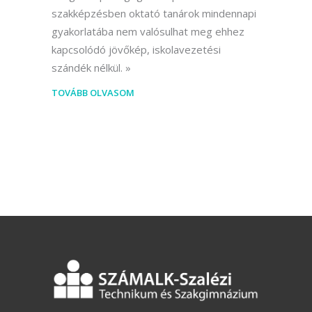
szakképzésben oktató tanárok mindennapi
gyakorlatába nem valósulhat meg ehhez
kapcsolódó jövőkép, iskolavezetési
szándék nélkül.
TOVÁBB OLVASOM