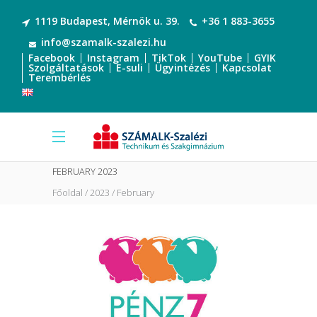
1119 Budapest, Mérnök u. 39.
+36 1 883-3655
info@szamalk-szalezi.hu
Facebook
Instagram
TikTok
YouTube
GYIK
Szolgáltatások
E-suli
Ügyintézés
Kapcsolat
Terembérlés
FEBRUARY 2023
Főoldal
2023
February