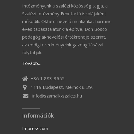
Intézményünk a szalézi közösség tagja, a
Szalézi Intézmény Fenntartó iskolájaként
működik. Oktató-nevelő munkánkat harminc
éves tapasztalatunkra építve, Don Bosco
pedagógiai-nevelési értékrendje szerint,
az eddigi eredményeink gazdagításával
folytatjuk.
Tovább…
+36 1 883-3655
1119 Budapest, Mérnök u. 39.
info@szamalk-szalezi.hu
Információk
Impresszum