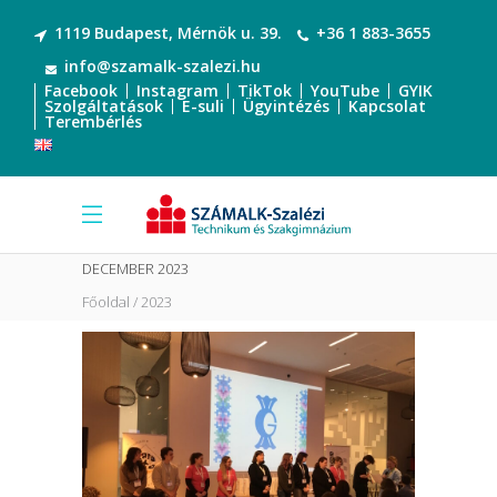
1119 Budapest, Mérnök u. 39.
+36 1 883-3655
info@szamalk-szalezi.hu
Facebook
Instagram
TikTok
YouTube
GYIK
Szolgáltatások
E-suli
Ügyintézés
Kapcsolat
Terembérlés
DECEMBER 2023
Főoldal
2023