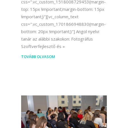
css=".vc_custom_1518008729453{margin-
top: 15px !important;margin-bottom: 15px
!important;}"][vc_column_text
css=".vc_custom_1701866948830{margin-
bottom: 20px !important;}"] Angol nyelvi
tanár az alábbi szakokon: Fotográfus
Szoftverfejlesztő és
TOVÁBB OLVASOM