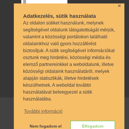
✕
Adatkezelés, sütik használata
Az oldalon sütiket használunk, melynek
segítségével oldalunk látogatottságát mérjük,
valamint a közösségi portálokon található
oldalainkhoz való gyors hozzáférést
Technikai azonosítók
biztosítjuk. A sütik segítségével információkat
osztunk meg hirdetési, közösségi média és
OM azonosító 035490 | Működési
elemző partnereinkkel a weboldalunk, illetve
engedély BP/1009/03987/2023.
közösségi oldalaink használatáról, melyek
alapján statisztikák, illetve hirdetések
Nyilvántartásba vételi szám TSzI034
készülhetnek. A weboldal további
használatával beleegyezel a sütik
használatába.
További információ
© SZÁMALK-Szalézi Technikum és
Nem fogadom el
Elfogadom