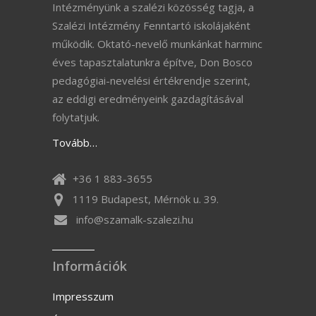
Intézményünk a szalézi közösség tagja, a
Szalézi Intézmény Fenntartó iskolájaként
működik. Oktató-nevelő munkánkat harminc
éves tapasztalatunkra építve, Don Bosco
pedagógiai-nevelési értékrendje szerint,
az eddigi eredményeink gazdagításával
folytatjuk.
Tovább…
+36 1 883-3655
1119 Budapest, Mérnök u. 39.
info@szamalk-szalezi.hu
Információk