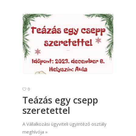
0
Teázás egy csepp
szeretettel
A Vállalkozási ügyviteli ügyintèző osztály
meghívója