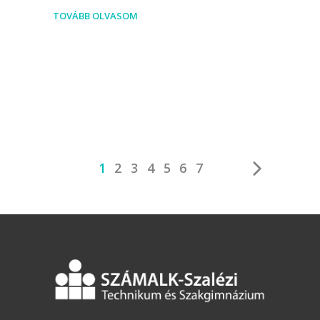
TOVÁBB OLVASOM
1
2
3
4
5
6
7