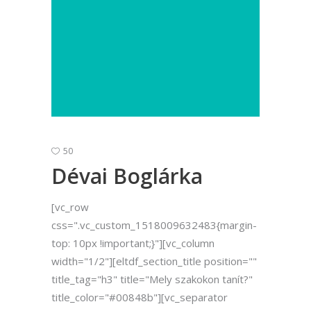
50
Dévai Boglárka
[vc_row
css=".vc_custom_1518009632483{margin-
top: 10px !important;}"][vc_column
width="1/2"][eltdf_section_title position=""
title_tag="h3" title="Mely szakokon tanít?"
title_color="#00848b"][vc_separator