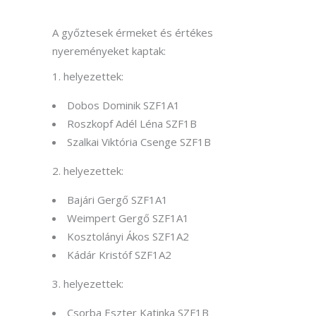
A győztesek érmeket és értékes
nyereményeket kaptak:
1. helyezettek:
Dobos Dominik SZF1A1
Roszkopf Adél Léna SZF1B
Szalkai Viktória Csenge SZF1B
2. helyezettek:
Bajári Gergő SZF1A1
Weimpert Gergő SZF1A1
Kosztolányi Ákos SZF1A2
Kádár Kristóf SZF1A2
3. helyezettek:
Csorba Eszter Katinka SZF1B