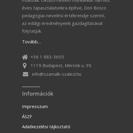
éves tapasztalatunkra építve, Don Bosco
pedagógiai-nevelési értékrendje szerint,
az eddigi eredményeink gazdagításával
folytatjuk.
Tovább…
+36 1 883-3655
1119 Budapest, Mérnök u. 39.
info@szamalk-szalezi.hu
Információk
Impresszum
ÁSZF
Adatkezelési tájkoztató