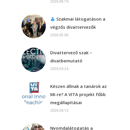
2026.06.19.
Szakmai látogatáson a
végzős divattervezők
2026.05.06.
Divattervező szak –
divatbemutató
2026.04.24.
Készen állnak a tanárok az
MI-re? A VITA projekt főbb
megállapításai
2026.04.13.
Nyomdalátogatás a