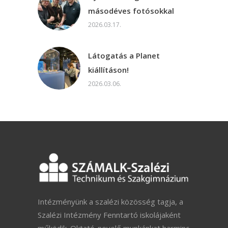
másodéves fotósokkal
2026.03.17.
Látogatás a Planet
kiállításon!
2026.03.06.
Intézményünk a szalézi közösség tagja, a
Szalézi Intézmény Fenntartó iskolájaként
működik. Oktató-nevelő munkánkat harminc