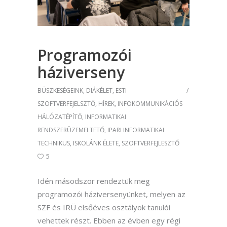
Programozói
háziverseny
BÜSZKESÉGEINK
,
DIÁKÉLET
,
ESTI
SZOFTVERFEJELSZTŐ
,
HÍREK
,
INFOKOMMUNIKÁCIÓS
HÁLÓZATÉPÍTŐ
,
INFORMATIKAI
RENDSZERÜZEMELTETŐ
,
IPARI INFORMATIKAI
TECHNIKUS
,
ISKOLÁNK ÉLETE
,
SZOFTVERFEJLESZTŐ
5
Idén másodszor rendeztük meg
programozói háziversenyünket, melyen az
SZF és IRÜ elsőéves osztályok tanulói
vehettek részt. Ebben az évben egy régi