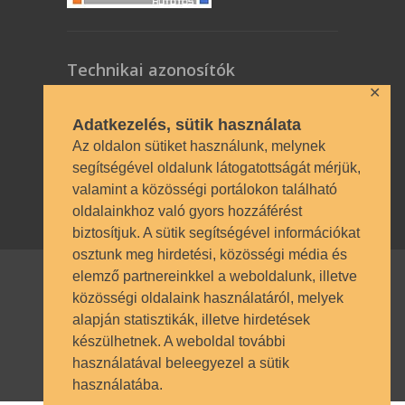
Technikai azonosítók
✕
OM azonosító 035490 | Működési
Adatkezelés, sütik használata
engedély BP/1009/03987/2023.
Az oldalon sütiket használunk, melynek
Nyilvántartásba vételi szám TSzI034
segítségével oldalunk látogatottságát mérjük,
valamint a közösségi portálokon található
oldalainkhoz való gyors hozzáférést
biztosítjuk. A sütik segítségével információkat
osztunk meg hirdetési, közösségi média és
elemző partnereinkkel a weboldalunk, illetve
közösségi oldalaink használatáról, melyek
© SZÁMALK-Szalézi Technikum és
alapján statisztikák, illetve hirdetések
Szakgimnázium 2017. Minden jog
készülhetnek. A weboldal további
fenntartva.
használatával beleegyezel a sütik
használatába.