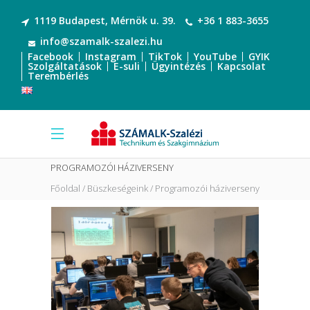
1119 Budapest, Mérnök u. 39.
+36 1 883-3655
info@szamalk-szalezi.hu
Facebook
Instagram
TikTok
YouTube
GYIK
Szolgáltatások
E-suli
Ügyintézés
Kapcsolat
Terembérlés
PROGRAMOZÓI HÁZIVERSENY
Főoldal
Büszkeségeink
Programozói háziverseny