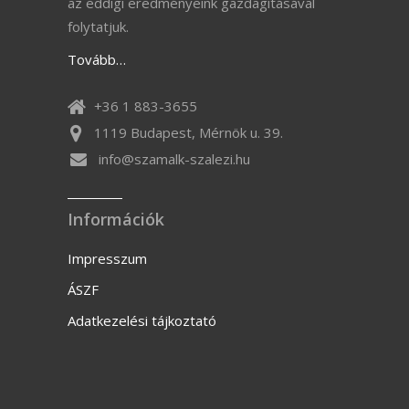
az eddigi eredményeink gazdagításával
folytatjuk.
Tovább…
+36 1 883-3655
1119 Budapest, Mérnök u. 39.
info@szamalk-szalezi.hu
Információk
Impresszum
ÁSZF
Adatkezelési tájkoztató