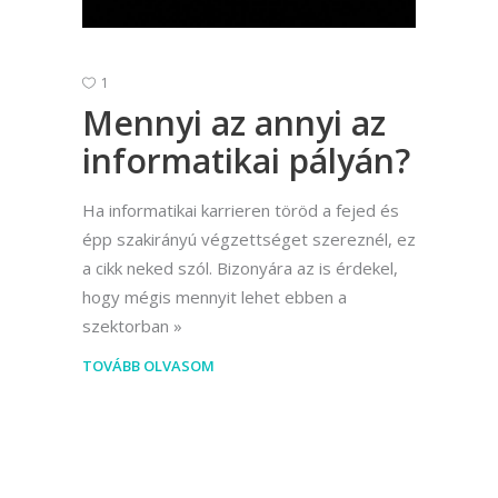
1
Mennyi az annyi az
informatikai pályán?
Ha informatikai karrieren töröd a fejed és
épp szakirányú végzettséget szereznél, ez
a cikk neked szól. Bizonyára az is érdekel,
hogy mégis mennyit lehet ebben a
szektorban
TOVÁBB OLVASOM