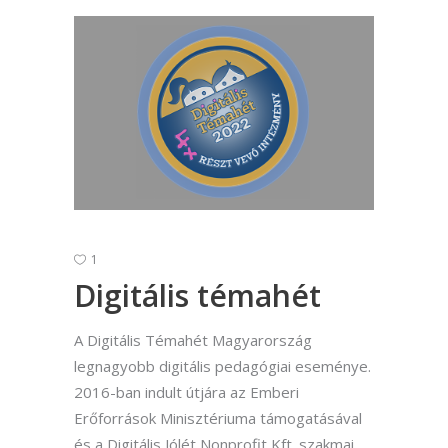
1
Digitális témahét
A Digitális Témahét Magyarország
legnagyobb digitális pedagógiai eseménye.
2016-ban indult útjára az Emberi
Erőforrások Minisztériuma támogatásával
és a Digitális Jólét Nonprofit Kft. szakmai