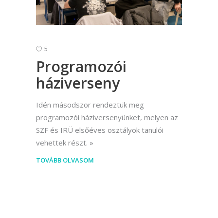
5
Programozói
háziverseny
Idén másodszor rendeztük meg
programozói háziversenyünket, melyen az
SZF és IRÜ elsőéves osztályok tanulói
vehettek részt.
TOVÁBB OLVASOM