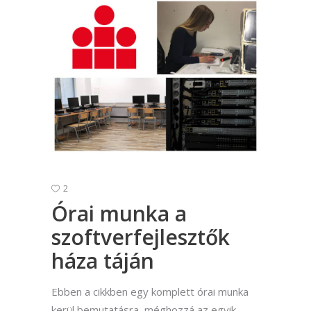
2
Órai munka a
szoftverfejlesztők
háza táján
Ebben a cikkben egy komplett órai munka
kerül bemutatásra, méghozzá az egyik