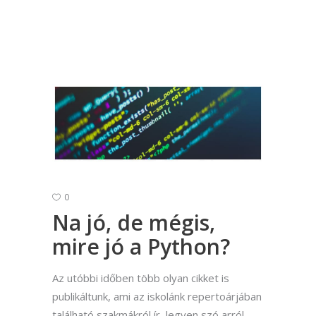
0
Na jó, de mégis,
mire jó a Python?
Az utóbbi időben több olyan cikket is
publikáltunk, ami az iskolánk repertoárjában
található szakmákról ír, legyen szó arról,