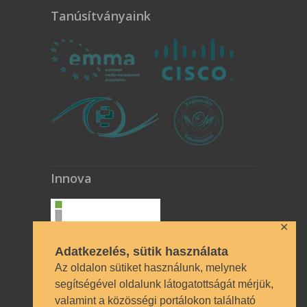
Tanúsítványaink
Innova
✕
Adatkezelés, sütik használata
Az oldalon sütiket használunk, melynek
segítségével oldalunk látogatottságát mérjük,
valamint a közösségi portálokon található