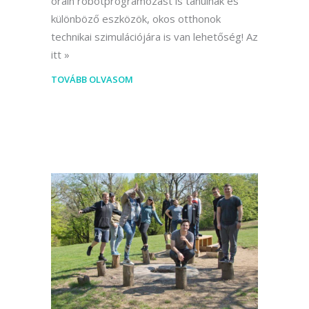
óráin robotprogramozást is tanulnak és
különböző eszközök, okos otthonok
technikai szimulációjára is van lehetőség! Az
itt
TOVÁBB OLVASOM