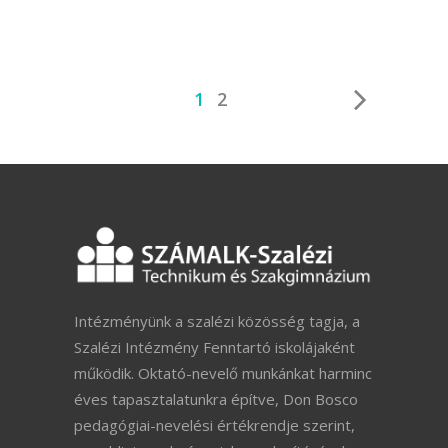
1
2
Intézményünk a szalézi közösség tagja, a
Szalézi Intézmény Fenntartó iskolájaként
működik. Oktató-nevelő munkánkat harminc
éves tapasztalatunkra építve, Don Bosco
pedagógiai-nevelési értékrendje szerint,