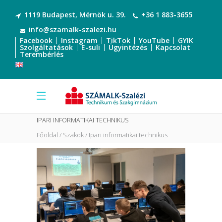
1119 Budapest, Mérnök u. 39.
+36 1 883-3655
info@szamalk-szalezi.hu
Facebook
Instagram
TikTok
YouTube
GYIK
Szolgáltatások
E-suli
Ügyintézés
Kapcsolat
Terembérlés
IPARI INFORMATIKAI TECHNIKUS
Főoldal
Szakok
Ipari informatikai technikus