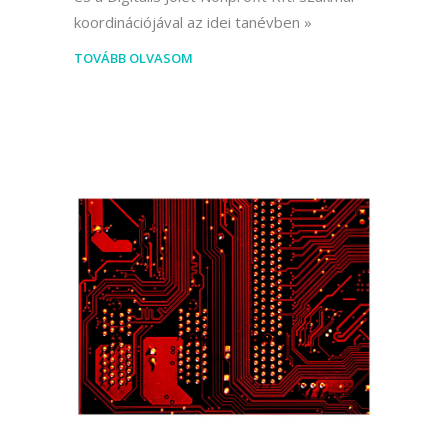
koordinációjával az idei tanévben
TOVÁBB OLVASOM