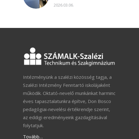
2026.03.06.
Intézményünk a szalézi közösség tagja, a
Szalézi Intézmény Fenntartó iskolájaként
működik. Oktató-nevelő munkánkat harminc
éves tapasztalatunkra építve, Don Bosco
pedagógiai-nevelési értékrendje szerint,
az eddigi eredményeink gazdagításával
folytatjuk.
Tovább…