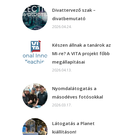
Divattervező szak –
divatbemutató
2026.04.24.
Készen állnak a tanárok az
MI-re? A VITA projekt főbb
megállapításai
2026.04.13.
Nyomdalátogatás a
másodéves fotósokkal
2026.03.17.
Látogatás a Planet
kiállításon!