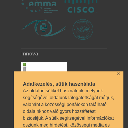
Innova
✕
Adatkezelés, sütik használata
Az oldalon sütiket használunk, melynek
segítségével oldalunk látogatottságát mérjük,
valamint a közösségi portálokon található
Technikai azonosítók
oldalainkhoz való gyors hozzáférést
biztosítjuk. A sütik segítségével információkat
OM azonosító 035490 | Működési
osztunk meg hirdetési, közösségi média és
engedély BP/1009/03987/2023.