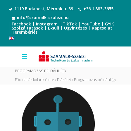
1119 Budapest, Mérnök u. 39.
+36 1 883-3655
info@szamalk-szalezi.hu
Facebook
Instagram
TikTok
YouTube
GYIK
Szolgáltatások
E-suli
Ügyintézés
Kapcsolat
Terembérlés
PROGRAMOZÁS PÉLDÁUL ÍGY
Főoldal
Iskolánk élete
Diákélet
Programozás például így