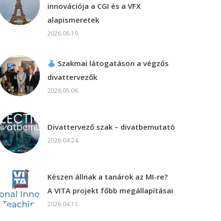
innovációja a CGI és a VFX
alapismeretek
2026.06.19.
Szakmai látogatáson a végzős
divattervezők
2026.05.06.
Divattervező szak – divatbemutató
2026.04.24.
Készen állnak a tanárok az MI-re?
A VITA projekt főbb megállapításai
2026.04.13.