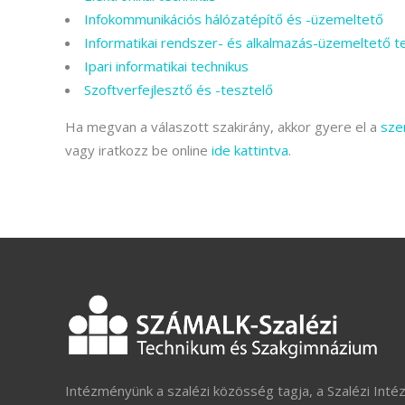
Infokommunikációs hálózatépítő és -üzemeltető
Informatikai rendszer- és alkalmazás-üzemeltető t
Ipari informatikai technikus
Szoftverfejlesztő és -tesztelő
Ha megvan a válaszott szakirány, akkor gyere el a
sze
vagy iratkozz be online
ide kattintva
.
Intézményünk a szalézi közösség tagja, a Szalézi Inté