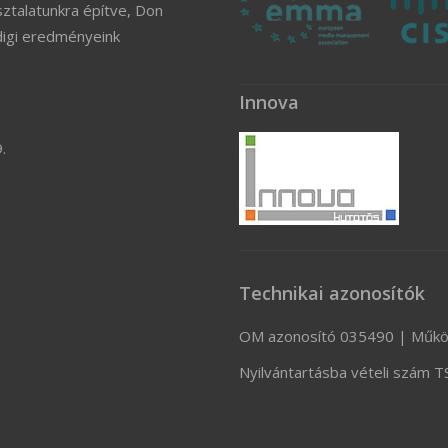
ztalatunkra építve, Don
digi eredményeink
Innova
.
Technikai azonosítók
OM azonosító 035490 | Műkö
Nyilvántartásba vételi szám 