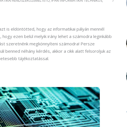
MATIKAI RENDSZERÜZEMELTETŐ
,
IPARI INFORMATIKAI TECHNIKUS
,
zt is eldöntötted, hogy az informatikai pályán mennél
 hogy ezen belül melyik irány lehet a számodra leginkább
ztást szeretnénk megkönnyíteni számodra! Persze
benned néhány kérdés, akkor a cikk alatt felsoroljuk az
zletesebb tájékoztatással.