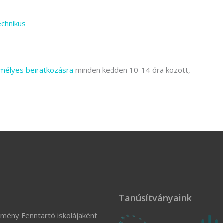
echnikus
mélyes beiratkozásra
minden kedden 10-14 óra között,
Tanúsítványaink
zmény Fenntartó iskolájaként