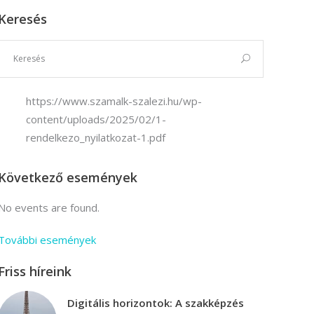
Keresés
Vállalkozási ügyviteli ügyintéző
Vállalkozási ügyviteli ügyintéző
https://www.szamalk-szalezi.hu/wp-
content/uploads/2025/02/1-
rendelkezo_nyilatkozat-1.pdf
Következő események
No events are found.
További események
Friss híreink
Digitális horizontok: A szakképzés