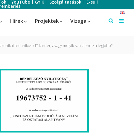
Tok
YouTube
GYIK
Szolgáltatások
E-suli
rembérlés
Hírek
Projektek
Vizsga
ktronikai technikus
IT karrier, avagy melyik szak lenne a legjobb?
Szálloda-szervező
Szálloda-szervező
us
Turisztikai technikus – 1 éves
képzés!
Turisztikai technikus
(Idegenvezető)
Turisztikai technikus (turisztikai
szervező)