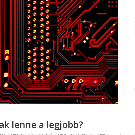
rvező)
gráfus (Kreatív fotográfus)
gráfus (Kreatív fotográfus)
fikus
ikus
ő és iparművészeti
rs (Festő)
gókép- és animációkészítő
kép- és animációkészítő
zak lenne a legjobb?