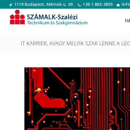
1119 Budapest, Mérnök u. 39.
+36 1 883-3655
inf
Is
IT KARRIER, AVAGY MELYIK SZAK LENNE A LE
Informatikai rendszer- és
Dek
alkalmazás-üzemeltető technikus
Deko
Informatikai rendszer- és
Digi
alkalmazás-üzemeltető technikus
Digit
Szoftverfejlesztő és -tesztelő
Diva
Szoftverfejlesztő és -tesztelő
(Divatte
Divat