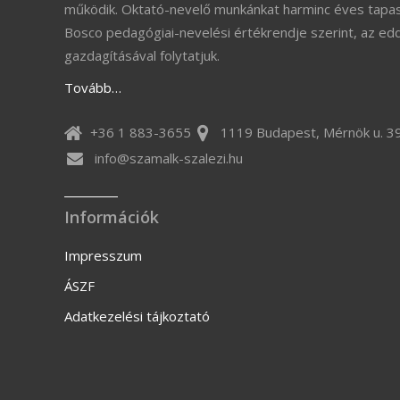
működik. Oktató-nevelő munkánkat harminc éves tapas
Bosco pedagógiai-nevelési értékrendje szerint, az ed
gazdagításával folytatjuk.
Tovább…
+36 1 883-3655
1119 Budapest, Mérnök u. 39
info@szamalk-szalezi.hu
Információk
Impresszum
ÁSZF
Adatkezelési tájkoztató