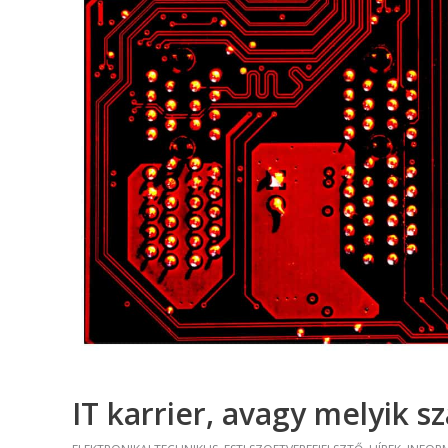
(Divatte
Foto
Foto
Gra
Graf
Képz
munkatá
Moz
Mozgó
IT karrier, avagy melyik s