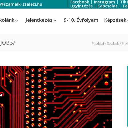
Facebook
Instagram
Tik
o@szamalk-szalezi.hu
Ügyintézés
Kapcsolat
Te
kolánk
Jelentkezés
9-10. Évfolyam
Képzések
GJOBB?
Főoldal
Szakok
Ele
oratőr
Szoftverfejlesztő és -tesztelő
Informatikai rendszer- és
ratőr
alkalmazás-üzemeltető technik
tális festő és média designer
ális festő és média designer
t-, jelmez- és díszlettervező
rvező)
-, jelmez- és díszlettervező