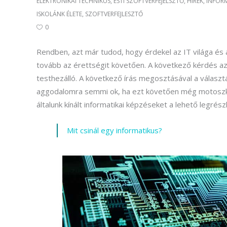
ELEKTRONIKAI TECHNIKUS
,
ESTI SZOFTVERFEJELSZTŐ
,
HÍREK
,
INFOR
ISKOLÁNK ÉLETE
,
SZOFTVERFEJLESZTŐ
0
Rendben, azt már tudod, hogy érdekel az IT világa és a
tovább az érettségit követően. A következő kérdés az,
testhezálló. A következő írás megosztásával a válas
aggodalomra semmi ok, ha ezt követően még motoszkál 
általunk kínált informatikai képzéseket a lehető legrés
Mit csinál egy informatikus?