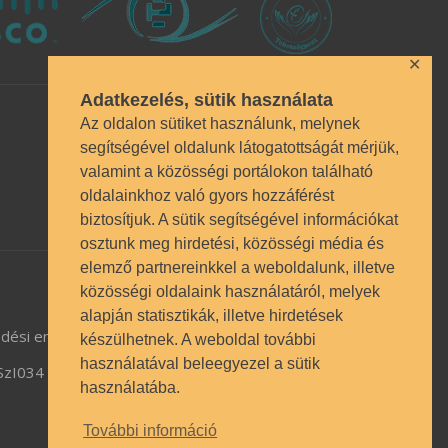
✕
Adatkezelés, sütik használata
Az oldalon sütiket használunk, melynek
segítségével oldalunk látogatottságát mérjük,
valamint a közösségi portálokon található
oldalainkhoz való gyors hozzáférést
biztosítjuk. A sütik segítségével információkat
osztunk meg hirdetési, közösségi média és
elemző partnereinkkel a weboldalunk, illetve
közösségi oldalaink használatáról, melyek
alapján statisztikák, illetve hirdetések
dési engedély BP/1009/03987/2023.
készülhetnek. A weboldal további
használatával beleegyezel a sütik
TSzI034
használatába.
További információ