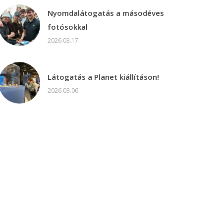
Nyomdalátogatás a másodéves
fotósokkal
2026.03.17.
Látogatás a Planet kiállításon!
2026.03.06.