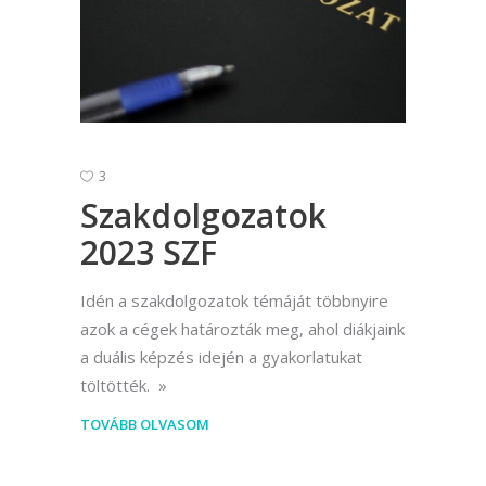
3
Szakdolgozatok
2023 SZF
Idén a szakdolgozatok témáját többnyire
azok a cégek határozták meg, ahol diákjaink
a duális képzés idején a gyakorlatukat
töltötték.
TOVÁBB OLVASOM