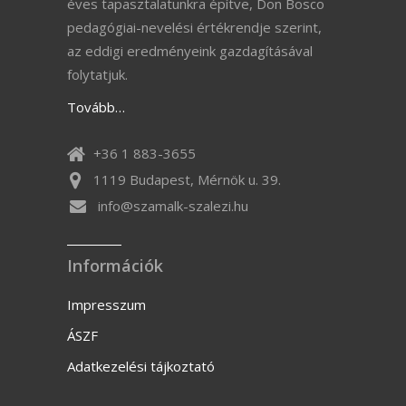
éves tapasztalatunkra építve, Don Bosco
pedagógiai-nevelési értékrendje szerint,
az eddigi eredményeink gazdagításával
folytatjuk.
Tovább…
+36 1 883-3655
1119 Budapest, Mérnök u. 39.
info@szamalk-szalezi.hu
Információk
Impresszum
ÁSZF
Adatkezelési tájkoztató