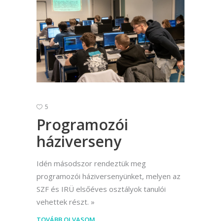
5
Programozói
háziverseny
Idén másodszor rendeztük meg
programozói háziversenyünket, melyen az
SZF és IRÜ elsőéves osztályok tanulói
vehettek részt.
TOVÁBB OLVASOM