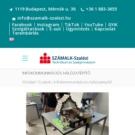
1119 Budapest, Mérnök u. 39.
+36 1 883-3655
info@szamalk-szalezi.hu
Facebook
Instagram
TikTok
YouTube
GYIK
Szolgáltatások
E-suli
Ügyintézés
Kapcsolat
Terembérlés
INFOKOMMUNIKÁCIÓS HÁLÓZATÉPÍTŐ
Főoldal
Szakok
Infokommunikációs hálózatépítő