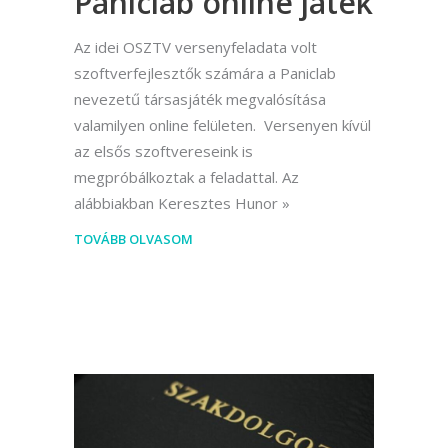
Paniclab online játék
Az idei OSZTV versenyfeladata volt
szoftverfejlesztők számára a Paniclab
nevezetű társasjáték megvalósítása
valamilyen online felületen. Versenyen kívül
az elsős szoftvereseink is
megpróbálkoztak a feladattal. Az
alábbiakban Keresztes Hunor
TOVÁBB OLVASOM