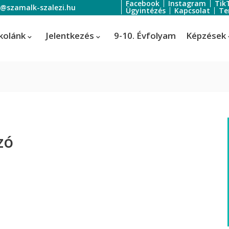
Facebook
Instagram
Tik
o@szamalk-szalezi.hu
Ügyintézés
Kapcsolat
Te
kolánk
Jelentkezés
9-10. Évfolyam
Képzések
oratőr
Szoftverfejlesztő és -tesztelő
Informatikai rendszer- és
ratőr
zó
alkalmazás-üzemeltető technik
tális festő és média designer
ális festő és média designer
t-, jelmez- és díszlettervező
rvező)
-, jelmez- és díszlettervező