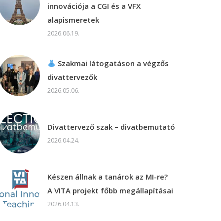
innovációja a CGI és a VFX
alapismeretek
2026.06.19.
Szakmai látogatáson a végzős
divattervezők
2026.05.06.
Divattervező szak – divatbemutató
2026.04.24.
Készen állnak a tanárok az MI-re?
A VITA projekt főbb megállapításai
2026.04.13.