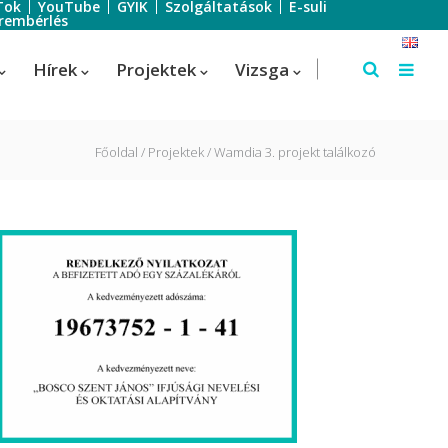
Tok
YouTube
GYIK
Szolgáltatások
E-suli
rembérlés
Hírek
Projektek
Vizsga
Főoldal
Projektek
Wamdia 3. projekt találkozó
Szálloda-szervező
Szálloda-szervező
us
Turisztikai technikus – 1 éves
képzés!
Turisztikai technikus
(Idegenvezető)
Turisztikai technikus (turisztikai
szervező)