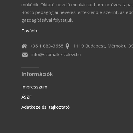
működik. Oktató-nevelő munkánkat harminc éves tapas
Bosco pedagógiai-nevelési értékrendje szerint, az ed
gazdagításával folytatjuk.
Tovább…
+36 1 883-3655
1119 Budapest, Mérnök u. 39
info@szamalk-szalezi.hu
Információk
Impresszum
ÁSZF
Adatkezelési tájkoztató