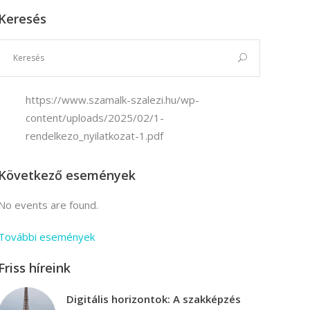
Keresés
Vállalkozási ügyviteli ügyintéző
Vállalkozási ügyviteli ügyintéző
https://www.szamalk-szalezi.hu/wp-
content/uploads/2025/02/1-
rendelkezo_nyilatkozat-1.pdf
Következő események
No events are found.
További események
Friss híreink
Digitális horizontok: A szakképzés