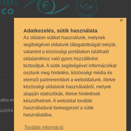
✕
Adatkezelés, sütik használata
Az oldalon sütiket használunk, melynek
segítségével oldalunk látogatottságát mérjük,
valamint a közösségi portálokon található
oldalainkhoz való gyors hozzáférést
biztosítjuk. A sütik segítségével információkat
osztunk meg hirdetési, közösségi média és
elemző partnereinkkel a weboldalunk, illetve
közösségi oldalaink használatáról, melyek
alapján statisztikák, illetve hirdetések
dési engedély BP/1009/03987/2023.
készülhetnek. A weboldal további
használatával beleegyezel a sütik
TSzI034
használatába.
További információ