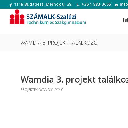
1119 Budapest, Mérnök u. 39.
+36 1 883-3655
inf
Is
WAMDIA 3. PROJEKT TALÁLKOZÓ
Informatikai rendszer- és
Dek
alkalmazás-üzemeltető technikus
Deko
Wamdia 3. projekt találko
Informatikai rendszer- és
Digi
alkalmazás-üzemeltető technikus
PROJEKTEK
,
WAMDIA
0
Digit
Szoftverfejlesztő és -tesztelő
Diva
Szoftverfejlesztő és -tesztelő
(Divatte
Divat