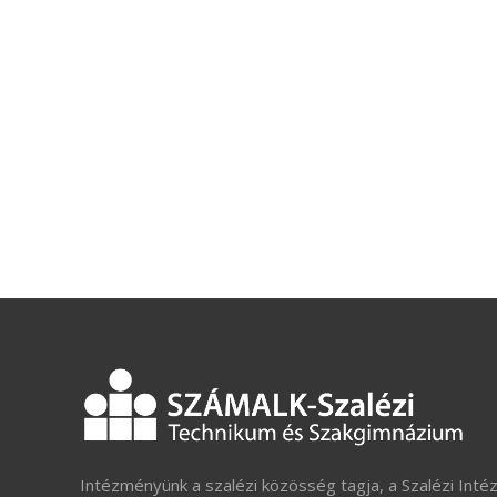
Intézményünk a szalézi közösség tagja, a Szalézi Inté