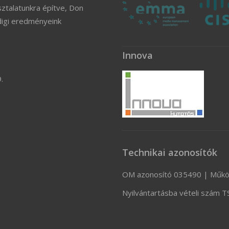
ztalatunkra építve, Don
digi eredményeink
Innova
.
Technikai azonosítók
OM azonosító 035490 | Műkö
Nyilvántartásba vételi szám 