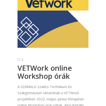
2
VETWork online
Workshop órák
A SZÁMALK-Szalézi Technikum és
Szakgimnázium oktatóinak a VETWork
projektben 2022. május-június hónapban
online Workshop órái voltak, ahol digitális