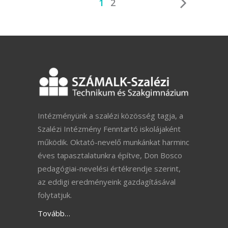
1
2
Intézményünk a szalézi közösség tagja, a
Szalézi Intézmény Fenntartó iskolájaként
működik. Oktató-nevelő munkánkat harminc
éves tapasztalatunkra építve, Don Bosco
pedagógiai-nevelési értékrendje szerint,
az eddigi eredményeink gazdagításával
folytatjuk.
Tovább…