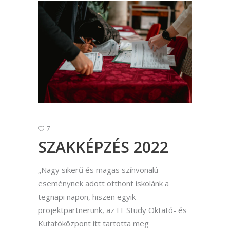
7
SZAKKÉPZÉS 2022
„Nagy sikerű és magas színvonalú
eseménynek adott otthont iskolánk a
tegnapi napon, hiszen egyik
projektpartnerünk, az IT Study Oktató- és
Kutatóközpont itt tartotta meg