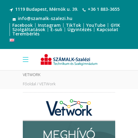
1119 Budapest, Mérnök u. 39.
+36 1 883-3655
info@szamalk-szalezi.hu
Facebook
Instagram
TikTok
YouTube
GYIK
Szolgáltatások
E-suli
Ügyintézés
Kapcsolat
Terembérlés
VETWORK
Főoldal
VETWork