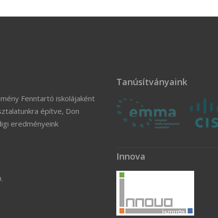
Tanúsítványaink
zmény Fenntartó iskolájaként
ztalatunkra építve, Don
digi eredményeink
Innova
.