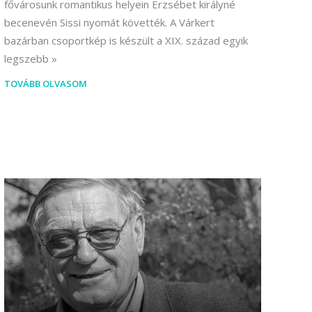
fővárosunk romantikus helyein Erzsébet királyné
becenevén Sissi nyomát követték. A Várkert
bazárban csoportkép is készült a XIX. század egyik
legszebb
TOVÁBB OLVASOM