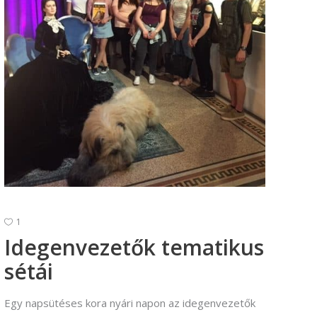
Vállalkozási ügyviteli ügyintéző
Vállalkozási ügyviteli ügyintéző
1
Idegenvezetők tematikus
sétái
Egy napsütéses kora nyári napon az idegenvezetők