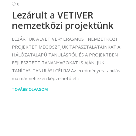
rvező)
0
Lezárult a VETIVER
gráfus (Kreatív fotográfus)
nemzetközi projektünk
gráfus (Kreatív fotográfus)
fikus
LEZÁRTUK A „VETIVER” ERASMUS+ NEMZETKÖZI
PROJEKTET MEGOSZTJUK TAPASZTALATAINKAT A
ikus
HÁLÓZATALAPÚ TANULÁSRÓL ÉS A PROJEKTBEN
ő és iparművészeti
FEJLESZTETT TANANYAGOKAT IS AJÁNLJUK
rs (Festő)
TANÍTÁS-TANULÁSI CÉLRA! Az eredményes tanulás
ma már nehezen képzelhető el
gókép- és animációkészítő
TOVÁBB OLVASOM
kép- és animációkészítő