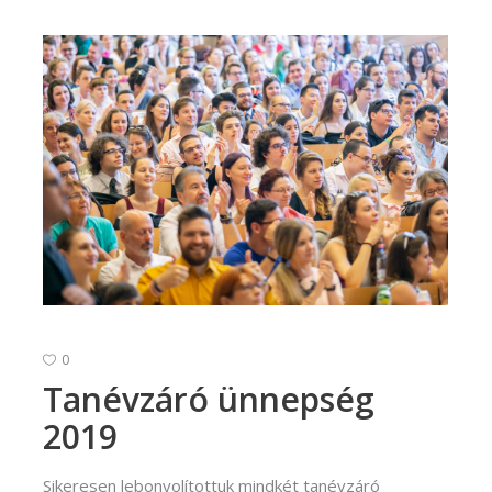
0
Tanévzáró ünnepség
2019
Sikeresen lebonyolítottuk mindkét tanévzáró