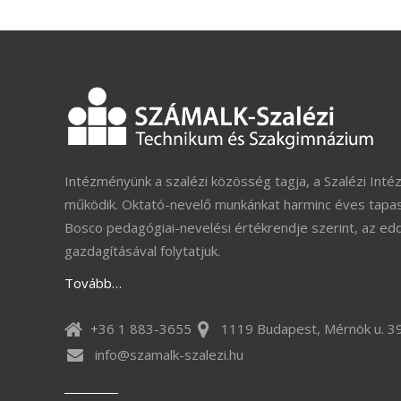
Intézményünk a szalézi közösség tagja, a Szalézi Inté
működik. Oktató-nevelő munkánkat harminc éves tapas
Bosco pedagógiai-nevelési értékrendje szerint, az ed
gazdagításával folytatjuk.
Tovább…
+36 1 883-3655
1119 Budapest, Mérnök u. 39
info@szamalk-szalezi.hu