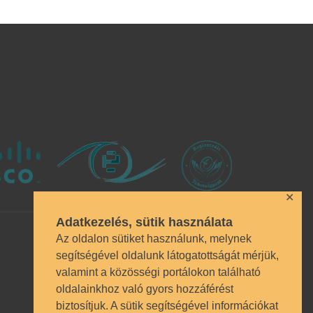
✕
Adatkezelés, sütik használata
Az oldalon sütiket használunk, melynek
segítségével oldalunk látogatottságát mérjük,
valamint a közösségi portálokon található
oldalainkhoz való gyors hozzáférést
biztosítjuk. A sütik segítségével információkat