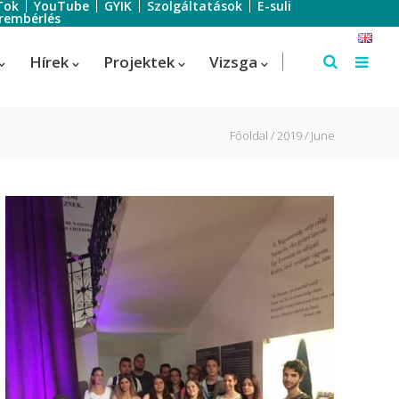
Tok
YouTube
GYIK
Szolgáltatások
E-suli
rembérlés
Hírek
Projektek
Vizsga
Főoldal
2019
June
Szálloda-szervező
Szálloda-szervező
us
Turisztikai technikus – 1 éves
képzés!
Turisztikai technikus
(Idegenvezető)
Turisztikai technikus (turisztikai
szervező)