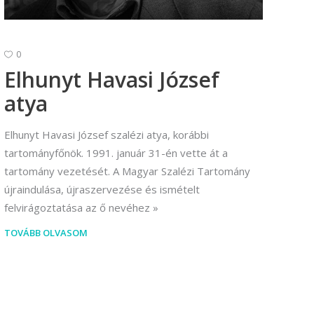
0
Elhunyt Havasi József
atya
Elhunyt Havasi József szalézi atya, korábbi
tartományfőnök. 1991. január 31-én vette át a
tartomány vezetését. A Magyar Szalézi Tartomány
újraindulása, újraszervezése és ismételt
felvirágoztatása az ő nevéhez
TOVÁBB OLVASOM