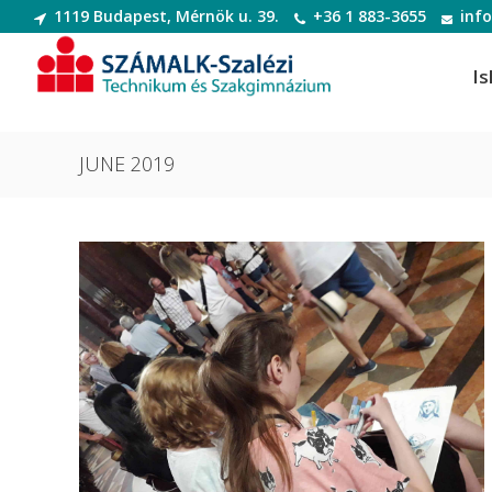
1119 Budapest, Mérnök u. 39.
+36 1 883-3655
inf
Is
JUNE 2019
Informatikai rendszer- és
Dek
alkalmazás-üzemeltető technikus
Deko
Informatikai rendszer- és
Digi
alkalmazás-üzemeltető technikus
Digit
Szoftverfejlesztő és -tesztelő
Diva
Szoftverfejlesztő és -tesztelő
(Divatte
Divat