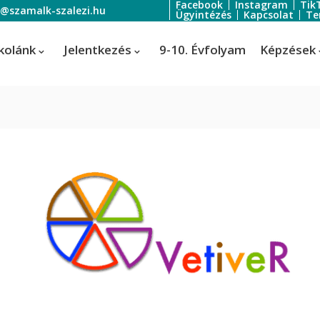
Facebook
Instagram
Tik
o@szamalk-szalezi.hu
Ügyintézés
Kapcsolat
Te
kolánk
Jelentkezés
9-10. Évfolyam
Képzések
oratőr
Szoftverfejlesztő és -tesztelő
Informatikai rendszer- és
ratőr
alkalmazás-üzemeltető technik
tális festő és média designer
ális festő és média designer
t-, jelmez- és díszlettervező
rvező)
-, jelmez- és díszlettervező