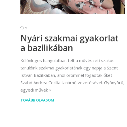
(Divatte
Foto
Foto
5
Nyári szakmai gyakorlat
Gra
a bazilikában
Graf
Képz
Különleges hangulatban telt a művészeti szakos
munkatá
tanulóink szakmai gyakorlatának egy napja a Szent
István Bazilikában, ahol örömmel fogadták őket
Moz
Szabó Andrea Cecília tanárnő vezetésével. Gyönyörű,
Mozgó
egyedi művek
TOVÁBB OLVASOM