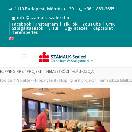
1119 Budapest, Mérnök u. 39.
+36 1 883-3655
info@szamalk-szalezi.hu
Facebook
Instagram
TikTok
YouTube
GYIK
Szolgáltatások
E-suli
Ügyintézés
Kapcsolat
Terembérlés
FLIPPING FIRST PROJEKT 4. NEMZETKÖZI TALÁLKOZÓJA
Főoldal
Projektek
Flipping First
Flipping First projekt 4. nemzetközi találko