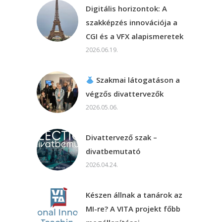
Digitális horizontok: A
szakképzés innovációja a
CGI és a VFX alapismeretek
2026.06.19.
Szakmai látogatáson a
végzős divattervezők
2026.05.06.
Divattervező szak –
divatbemutató
2026.04.24.
Készen állnak a tanárok az
MI-re? A VITA projekt főbb