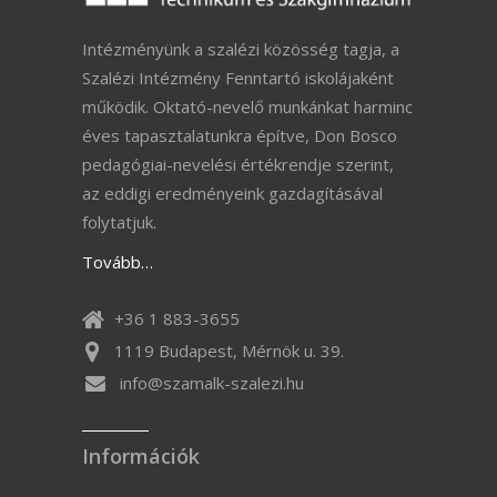
Intézményünk a szalézi közösség tagja, a
Szalézi Intézmény Fenntartó iskolájaként
működik. Oktató-nevelő munkánkat harminc
éves tapasztalatunkra építve, Don Bosco
pedagógiai-nevelési értékrendje szerint,
az eddigi eredményeink gazdagításával
folytatjuk.
Tovább…
+36 1 883-3655
1119 Budapest, Mérnök u. 39.
info@szamalk-szalezi.hu
Információk