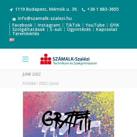
1119 Budapest, Mérnök u. 39.
+36 1 883-3655
info@szamalk-szalezi.hu
Facebook
Instagram
TikTok
YouTube
GYIK
Szolgáltatások
E-suli
Ügyintézés
Kapcsolat
Terembérlés
JUNE 2022
Főoldal
2022
June