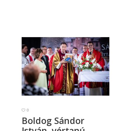
0
Boldog Sándor
István, vértanú