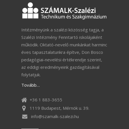
Intézményünk a szalézi közösség tagja, a
Szalézi Intézmény Fenntartó iskolájaként
működik. Oktató-nevelő munkánkat harminc
éves tapasztalatunkra építve, Don Bosco
pedagógiai-nevelési értékrendje szerint,
az eddigi eredményeink gazdagításával
folytatjuk.
Tovább…
+36 1 883-3655
1119 Budapest, Mérnök u. 39.
info@szamalk-szalezi.hu