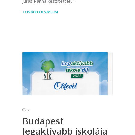
Jurás Panna készítették.
TOVÁBB OLVASOM
2
Budapest
legaktívabb iskolája