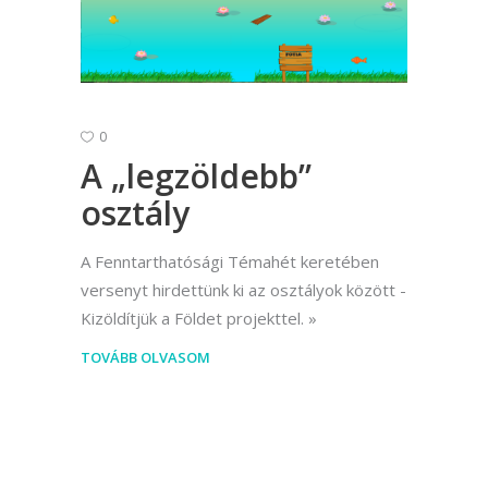
0
A „legzöldebb”
osztály
A Fenntarthatósági Témahét keretében
versenyt hirdettünk ki az osztályok között -
Kizöldítjük a Földet projekttel.
TOVÁBB OLVASOM