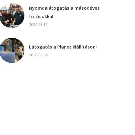
Nyomdalátogatás a másodéves
fotósokkal
2026.03.17.
Látogatás a Planet kiállításon!
2026.03.06.