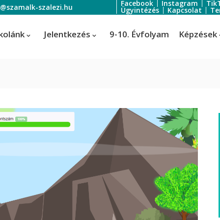
Facebook
Instagram
Tik
o@szamalk-szalezi.hu
Ügyintézés
Kapcsolat
Te
kolánk
Jelentkezés
9-10. Évfolyam
Képzések
oratőr
Szoftverfejlesztő és -tesztelő
Informatikai rendszer- és
ratőr
alkalmazás-üzemeltető technik
tális festő és média designer
ális festő és média designer
t-, jelmez- és díszlettervező
rvező)
-, jelmez- és díszlettervező