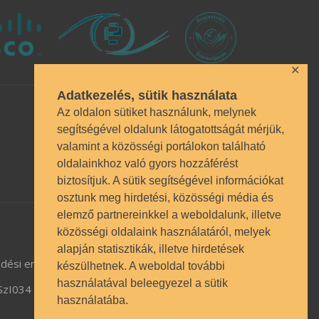
✕
Adatkezelés, sütik használata
Az oldalon sütiket használunk, melynek
segítségével oldalunk látogatottságát mérjük,
valamint a közösségi portálokon található
oldalainkhoz való gyors hozzáférést
biztosítjuk. A sütik segítségével információkat
osztunk meg hirdetési, közösségi média és
elemző partnereinkkel a weboldalunk, illetve
közösségi oldalaink használatáról, melyek
alapján statisztikák, illetve hirdetések
dési engedély BP/1009/03987/2023.
készülhetnek. A weboldal további
használatával beleegyezel a sütik
TSzI034
használatába.