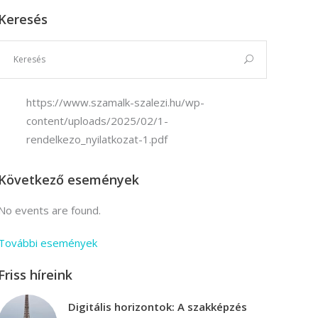
Keresés
Vállalkozási ügyviteli ügyintéző
Vállalkozási ügyviteli ügyintéző
https://www.szamalk-szalezi.hu/wp-
content/uploads/2025/02/1-
rendelkezo_nyilatkozat-1.pdf
Következő események
No events are found.
További események
Friss híreink
Digitális horizontok: A szakképzés