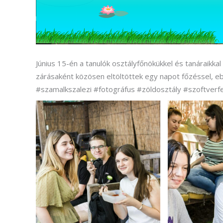
Június 15-én a tanulók osztályfőnökükkel és tanáraikk
zárásaként közösen eltöltöttek egy napot főzéssel, 
#szamalkszalezi #fotográfus #zöldosztály #szoftverfe