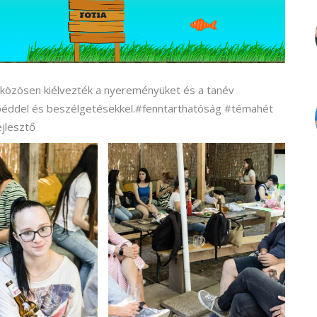
al közösen kiélvezték a nyereményüket és a tanév
ebéddel és beszélgetésekkel.#fenntarthatóság #témahét
jlesztő