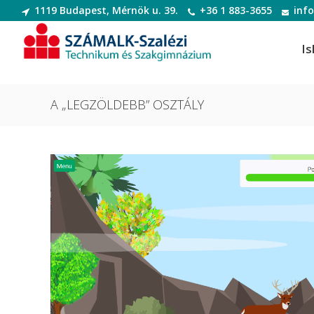
1119 Budapest, Mérnök u. 39.
+36 1 883-3655
inf
Is
A „LEGZÖLDEBB” OSZTÁLY
Informatikai rendszer- és
Dek
alkalmazás-üzemeltető technikus
Deko
Informatikai rendszer- és
Digi
alkalmazás-üzemeltető technikus
Digit
Szoftverfejlesztő és -tesztelő
Diva
Szoftverfejlesztő és -tesztelő
(Divatte
Divat