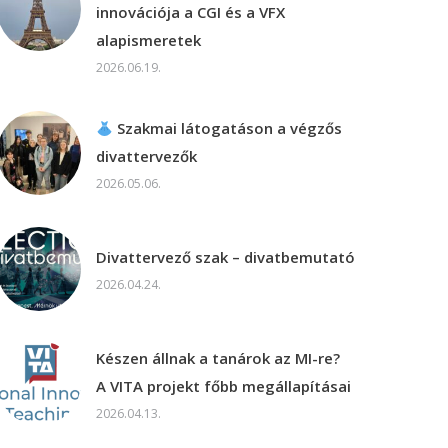
innovációja a CGI és a VFX
alapismeretek
2026.06.19.
Szakmai látogatáson a végzős
divattervezők
2026.05.06.
Divattervező szak – divatbemutató
2026.04.24.
Készen állnak a tanárok az MI-re?
A VITA projekt főbb megállapításai
2026.04.13.