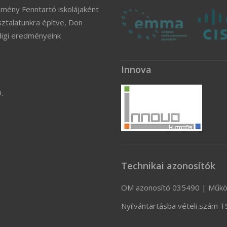
zmény Fenntartó iskolájaként
ztalatunkra építve, Don
digi eredményeink
Innova
.
Technikai azonosítók
OM azonosító 035490 | Műkö
Nyilvántartásba vételi szám 