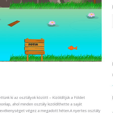
rvező)
gráfus (Kreatív fotográfus)
gráfus (Kreatív fotográfus)
fikus
ikus
ő és iparművészeti
rs (Festő)
gókép- és animációkészítő
kép- és animációkészítő
ünk ki az osztályok között – Kizöldítjük a Földet
 honlap, ahol minden osztály kizöldíthette a saját
s tevékenységet végez a megadott héten.A nyertes osztály