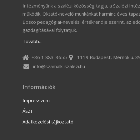
Intézményünk a szalézi közösség tagja, a Szalézi Inté
működik. Oktató-nevelő munkánkat harminc éves tapas
Bosco pedagógiai-nevelési értékrendje szerint, az ed
gazdagításával folytatjuk.
Tovább…
+36 1 883-3655
1119 Budapest, Mérnök u. 39
info@szamalk-szalezi.hu
Információk
Impresszum
ÁSZF
Adatkezelési tájkoztató