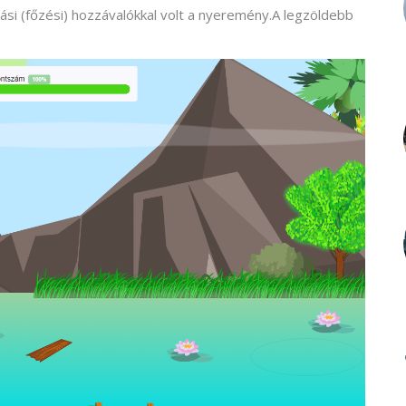
i (főzési) hozzávalókkal volt a nyeremény.A legzöldebb