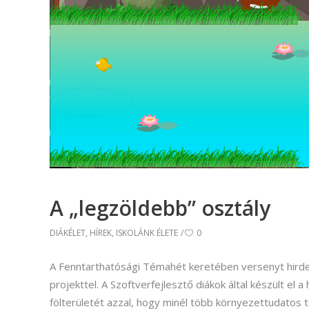
(Divatte
Foto
Foto
Gra
Graf
Képz
munkatá
Moz
A „legzöldebb” osztály
Mozgó
DIÁKÉLET
,
HÍREK
,
ISKOLÁNK ÉLETE
0
A Fenntarthatósági Témahét keretében versenyt hirdett
projekttel. A Szoftverfejlesztő diákok által készült el a
fölterületét azzal, hogy minél több környezettudato