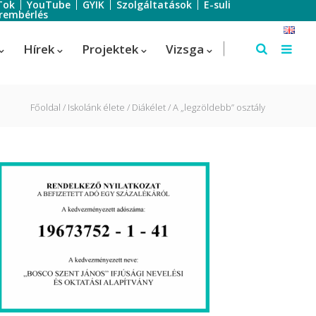
Tok
YouTube
GYIK
Szolgáltatások
E-suli
rembérlés
Hírek
Projektek
Vizsga
Főoldal
Iskolánk élete
Diákélet
A „legzöldebb” osztály
Szálloda-szervező
Szálloda-szervező
us
Turisztikai technikus – 1 éves
képzés!
Turisztikai technikus
(Idegenvezető)
Turisztikai technikus (turisztikai
szervező)