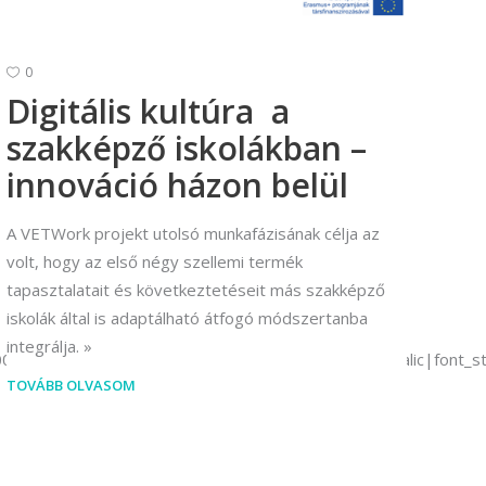
Vállalkozási ügyviteli ügyintéző
0
Vállalkozási ügyviteli ügyintéző
Digitális kultúra a
szakképző iskolákban –
innováció házon belül
A VETWork projekt utolsó munkafázisának célja az
volt, hogy az első négy szellemi termék
tapasztalatait és következtetéseit más szakképző
iskolák által is adaptálható átfogó módszertanba
integrálja.
C500%2C500italic%2C600%2C600italic%2C700%2C700italic|font_
TOVÁBB OLVASOM