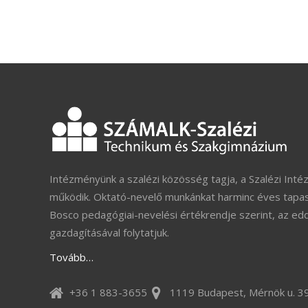
Intézményünk a szalézi közösség tagja, a Szalézi Inté
működik. Oktató-nevelő munkánkat harminc éves tapas
Bosco pedagógiai-nevelési értékrendje szerint, az ed
gazdagításával folytatjuk.
Tovább…
+36 1 883-3655
1119 Budapest, Mérnök u. 39