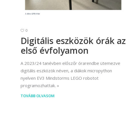
(Divatte
Foto
Foto
0
Gra
Digitális eszközök órák az
első évfolyamon
Graf
Képz
A 2023/24 tanévben előszőr órarendbe ütemezve
munkatá
digitális eszközök néven, a diákok micropython
Moz
nyelven EV3 Mindstorms LEGO robotot
programozhattak.
Mozgó
TOVÁBB OLVASOM