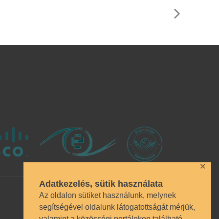
✕
Adatkezelés, sütik használata
Az oldalon sütiket használunk, melynek
segítségével oldalunk látogatottságát mérjük,
valamint a közösségi portálokon található