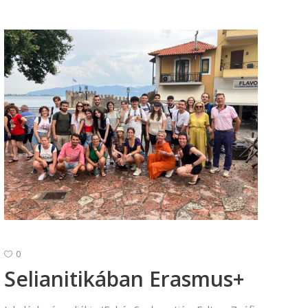
0
Selianitikában Erasmus+