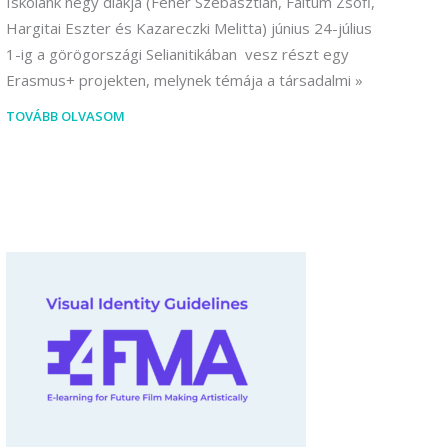
Iskolánk négy diákja (Fehér Szebasztián, Faltum Zsófi,
Hargitai Eszter és Kazareczki Melitta) június 24-július
1-ig a görögországi Selianitikában vesz részt egy
Erasmus+ projekten, melynek témája a társadalmi
TOVÁBB OLVASOM