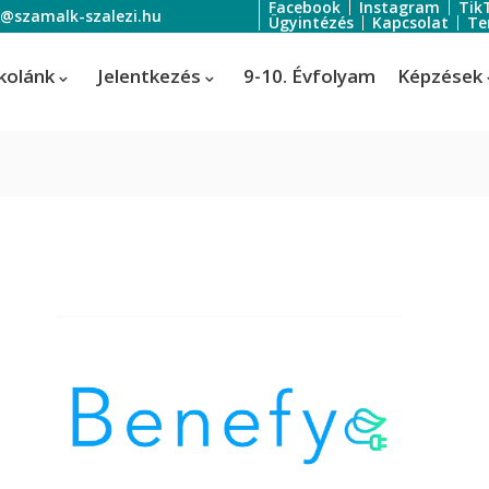
Facebook
Instagram
Tik
o@szamalk-szalezi.hu
Ügyintézés
Kapcsolat
Te
kolánk
Jelentkezés
9-10. Évfolyam
Képzések
oratőr
Szoftverfejlesztő és -tesztelő
Informatikai rendszer- és
ratőr
alkalmazás-üzemeltető technik
tális festő és média designer
ális festő és média designer
t-, jelmez- és díszlettervező
rvező)
-, jelmez- és díszlettervező