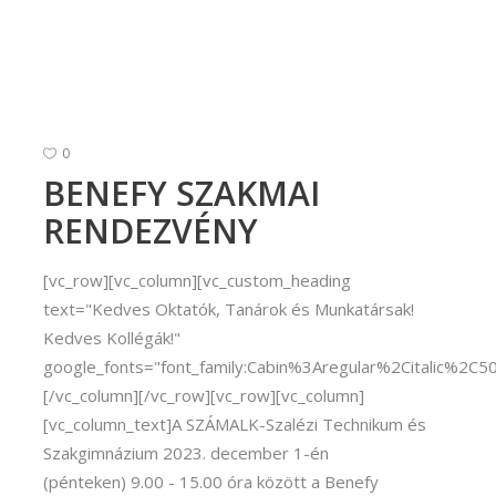
rvező)
gráfus (Kreatív fotográfus)
gráfus (Kreatív fotográfus)
fikus
0
BENEFY SZAKMAI
ikus
RENDEZVÉNY
ő és iparművészeti
rs (Festő)
[vc_row][vc_column][vc_custom_heading
gókép- és animációkészítő
text="Kedves Oktatók, Tanárok és Munkatársak!
Kedves Kollégák!"
kép- és animációkészítő
google_fonts="font_family:Cabin%3Aregular%2Citalic%2
[/vc_column][/vc_row][vc_row][vc_column]
[vc_column_text]A SZÁMALK-Szalézi Technikum és
Szakgimnázium 2023. december 1-én
(pénteken) 9.00 - 15.00 óra között a Benefy