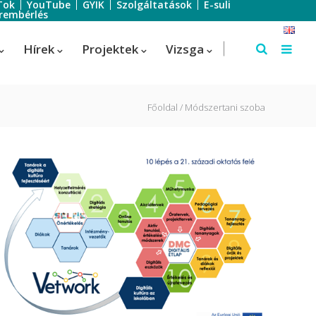
Tok
YouTube
GYIK
Szolgáltatások
E-suli
rembérlés
Hírek
Projektek
Vizsga
Főoldal
Módszertani szoba
Szálloda-szervező
Szálloda-szervező
us
Turisztikai technikus – 1 éves
képzés!
Turisztikai technikus
(Idegenvezető)
Turisztikai technikus (turisztikai
szervező)