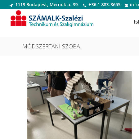
1119 Budapest, Mérnök u. 39.
+36 1 883-3655
inf
Is
MÓDSZERTANI SZOBA
Informatikai rendszer- és
Dek
alkalmazás-üzemeltető technikus
Deko
Informatikai rendszer- és
Digi
alkalmazás-üzemeltető technikus
Digit
Szoftverfejlesztő és -tesztelő
Diva
Szoftverfejlesztő és -tesztelő
(Divatte
Divat