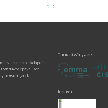
1
2
Tanúsítványaink
zmény Fenntartó iskolájaként
ztalatunkra építve, Don
digi eredményeink
Innova
.