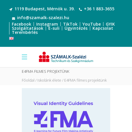
1119 Budapest, Mérnök u. 39.
+36 1 883-3655
info@szamalk-szalezi.hu
Facebook
Instagram
TikTok
YouTube
GYIK
Szolgáltatások
E-suli
Ügyintézés
Kapcsolat
Terembérlés
E4FMA FILMES PROJEKTÜNK
Főoldal
Iskolánk élete
E4FMA filmes projektünk