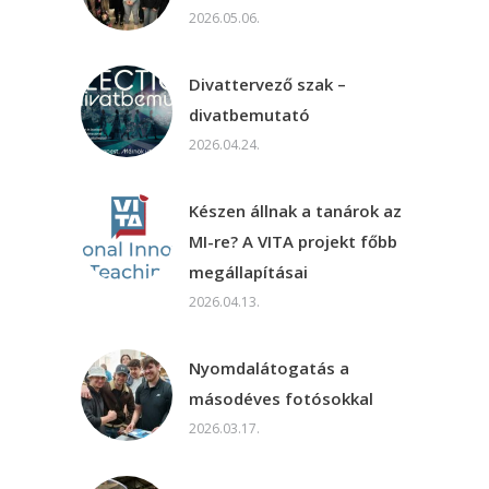
2026.05.06.
Divattervező szak –
divatbemutató
2026.04.24.
Készen állnak a tanárok az
MI-re? A VITA projekt főbb
megállapításai
2026.04.13.
Nyomdalátogatás a
másodéves fotósokkal
2026.03.17.