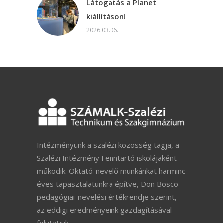
Látogatás a Planet
kiállításon!
2026.03.06.
Intézményünk a szalézi közösség tagja, a
Szalézi Intézmény Fenntartó iskolájaként
működik. Oktató-nevelő munkánkat harminc
éves tapasztalatunkra építve, Don Bosco
pedagógiai-nevelési értékrendje szerint,
az eddigi eredményeink gazdagításával
folytatjuk.