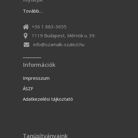
Tovább…
+36 1 883-3655
1119 Budapest, Mérnök u. 39.
info@szamalk-szalezi.hu
Információk
Impresszum
ÁSZF
Adatkezelési tájkoztató
Tanúsítványaink