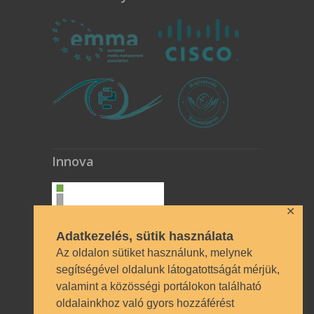
Innova
✕
Adatkezelés, sütik használata
Az oldalon sütiket használunk, melynek
segítségével oldalunk látogatottságát mérjük,
valamint a közösségi portálokon található
Technikai azonosítók
oldalainkhoz való gyors hozzáférést