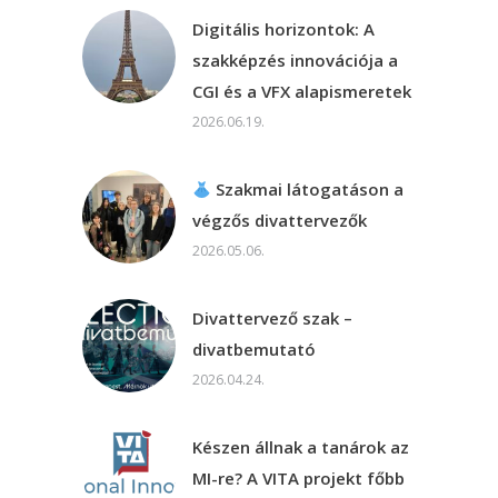
Digitális horizontok: A
szakképzés innovációja a
CGI és a VFX alapismeretek
2026.06.19.
Szakmai látogatáson a
végzős divattervezők
2026.05.06.
Divattervező szak –
divatbemutató
2026.04.24.
Készen állnak a tanárok az
MI-re? A VITA projekt főbb