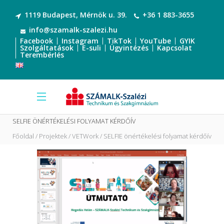
1119 Budapest, Mérnök u. 39.
+36 1 883-3655
info@szamalk-szalezi.hu
Facebook
Instagram
TikTok
YouTube
GYIK
Szolgáltatások
E-suli
Ügyintézés
Kapcsolat
Terembérlés
SELFIE ÖNÉRTÉKELÉSI FOLYAMAT KÉRDŐÍV
Főoldal
Projektek
VETWork
SELFIE önértékelési folyamat kérdőív