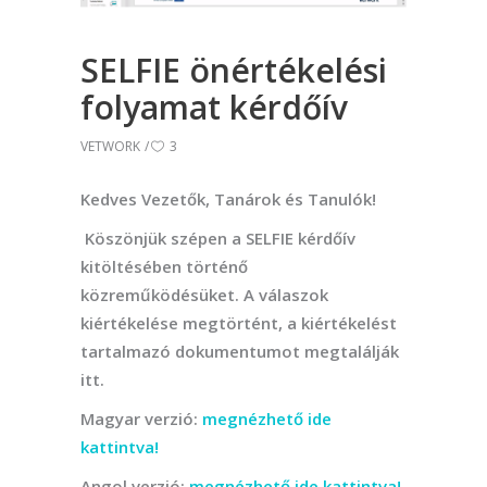
SELFIE önértékelési
folyamat kérdőív
VETWORK
3
Kedves Vezetők, Tanárok és Tanulók!
Köszönjük szépen a SELFIE kérdőív
kitöltésében történő
közreműködésüket. A válaszok
kiértékelése megtörtént, a kiértékelést
tartalmazó dokumentumot megtalálják
itt.
Magyar verzió:
megnézhető ide
kattintva!
Angol verzió:
megnézhető ide kattintva!