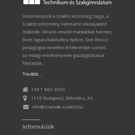
Intézményünk a szalézi közösség tagja, a
Szalézi Intézmény Fenntartó iskolájaként
működik. Oktató-nevelő munkánkat harminc
éves tapasztalatunkra építve, Don Bosco
pedagógiai-nevelési értékrendje szerint,
az eddigi eredményeink gazdagításával
folytatjuk.
Tovább…
+36 1 883-3655
1119 Budapest, Mérnök u. 39.
info@szamalk-szalezi.hu
Információk