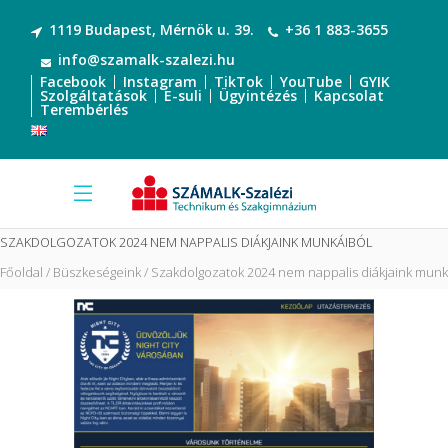
1119 Budapest, Mérnök u. 39.
+36 1 883-3655
info@szamalk-szalezi.hu
Facebook
Instagram
TikTok
YouTube
GYIK
Szolgáltatások
E-suli
Ügyintézés
Kapcsolat
Terembérlés
SZAKDOLGOZATOK 2024 NEM NAPPALIS DIÁKJAINK MUNKÁIBÓL
Főoldal
Büszkeségeink
Szakdolgozatok 2024 nem nappalis diákjaink munk