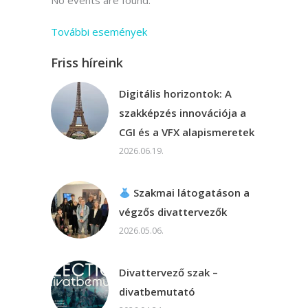
No events are found.
További események
Friss híreink
Digitális horizontok: A
szakképzés innovációja a
CGI és a VFX alapismeretek
2026.06.19.
Szakmai látogatáson a
végzős divattervezők
2026.05.06.
Divattervező szak –
divatbemutató