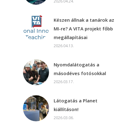
2026.04.24.
Készen állnak a tanárok az
MI-re? A VITA projekt főbb
megállapításai
2026.04.13.
Nyomdalátogatás a
másodéves fotósokkal
2026.03.17.
Látogatás a Planet
kiállításon!
2026.03.06.