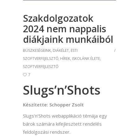
Szakdolgozatok
2024 nem nappalis
diákjaink munkáiból
BÜSZKESÉGEINK
,
DIÁKÉLET
,
ESTI
SZOFTVERFEJELSZTŐ
,
HÍREK
,
ISKOLÁNK ÉLETE
,
SZOFTVERFEJLESZTŐ
7
Slugs’n’Shots
Készítette: Schopper Zsolt
Slugs’n’Shots webapplikáció témája egy
bárok számára kifejlesztett rendelés
feldolgozási rendszer.