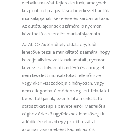
webalkalmazást fejlesztettünk, amelynek
központi célja a javításra beérkezett autók
munkalapjának kezelése és karbantartása.
Az autótulajdonsok számára is nyomon
követhető a szerelés munkafolyamata.
Az ALDO Autóműhely oldala egyfelől
lehetővé teszi a munkáltató számára, hogy
kezelje alkalmazottainak adatait, nyomon
kövesse a folyamatban lévő és a még el
nem kezdett munkálatokat, ellenőrizze
vagy akár visszadobja a hiányosan, vagy
nem elfogadható módon végzett feladatot
beosztottjainak, ezenfelül a munkáltató
statisztikát kap a bevételeiről. Másfelől a
céghez érkező ügyfeleknek lehetőségük
adódik létrehozni egy profilt, ezáltal
azonnali visszajelzést kapnak autóik