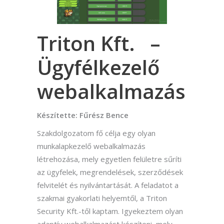
Triton Kft. –
Ügyfélkezelő
webalkalmazás
Készítette: Fűrész Bence
Szakdolgozatom fő célja egy olyan
munkalapkezelő webalkalmazás
létrehozása, mely egyetlen felületre sűríti
az ügyfelek, megrendelések, szerződések
felvitelét és nyilvántartását. A feladatot a
szakmai gyakorlati helyemtől, a Triton
Security Kft.-től kaptam. Igyekeztem olyan
adaptív webalkalmazást készíteni, mely