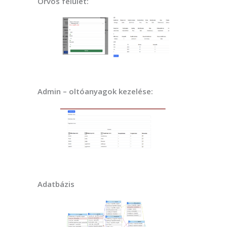
Orvos felület:
Admin – oltóanyagok kezelése:
Adatbázis