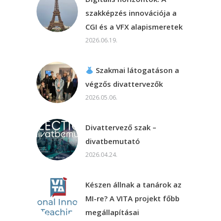
szakképzés innovációja a
CGI és a VFX alapismeretek
2026.06.19.
Szakmai látogatáson a
végzős divattervezők
2026.05.06.
Divattervező szak –
divatbemutató
2026.04.24.
Készen állnak a tanárok az
MI-re? A VITA projekt főbb
megállapításai