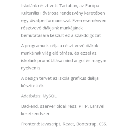
Iskolánk részt vett Tartuban, az Európa
Kulturális Fővárosa rendezvény keretében
egy divatperformansszal. Ezen eseményen
résztvevő diákjaink munkájának
bemutatására készült ez a szakdolgozat
A programunk célja a részt vevő diákok
munkáinak világ elé tárása, és ezzel az
iskolánk promótálása mind angol és magyar
nyelven is.
A design tervet az iskola grafikus diákjai
készítették.
Adatbázis: MySQL
Backend, szerver oldali rész: PHP, Laravel
keretrendszer.
Frontend: Javascript, React, Bootstrap, CSS.