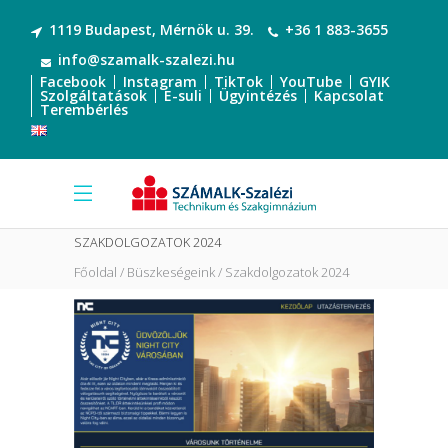
1119 Budapest, Mérnök u. 39.
+36 1 883-3655
info@szamalk-szalezi.hu
Facebook
Instagram
TikTok
YouTube
GYIK
Szolgáltatások
E-suli
Ügyintézés
Kapcsolat
Terembérlés
SZAKDOLGOZATOK 2024
Főoldal
Büszkeségeink
Szakdolgozatok 2024