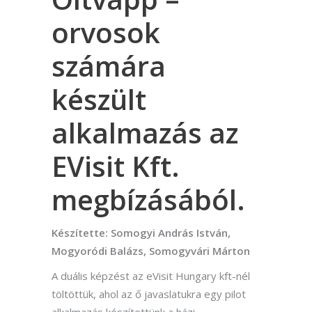
orvosok
számára
készült
alkalmazás az
EVisit Kft.
megbízásából.
Készítette: Somogyi András István,
Mogyoródi Balázs, Somogyvári Márton
A duális képzést az eVisit Hungary kft-nél
töltöttük, ahol az ő javaslatukra egy pilot
alkalmazás készítettünk a házi