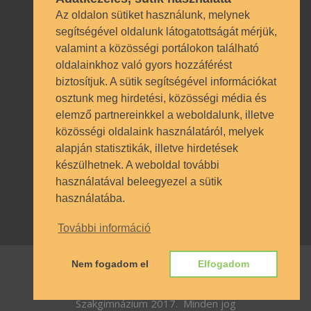
Az oldalon sütiket használunk, melynek
segítségével oldalunk látogatottságát mérjük,
valamint a közösségi portálokon található
oldalainkhoz való gyors hozzáférést
biztosítjuk. A sütik segítségével információkat
osztunk meg hirdetési, közösségi média és
Technikai azonosítók
elemző partnereinkkel a weboldalunk, illetve
közösségi oldalaink használatáról, melyek
OM azonosító 035490 | Működési
alapján statisztikák, illetve hirdetések
engedély BP/1009/03987/2023.
készülhetnek. A weboldal további
Nyilvántartásba vételi szám TSzI034
használatával beleegyezel a sütik
használatába.
További információ
Nem fogadom el
Elfogadom
© SZÁMALK-Szalézi Technikum és
Szakgimnázium 2017. Minden jog