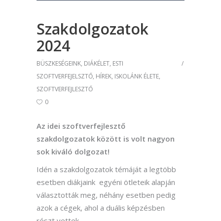
Szakdolgozatok
2024
BÜSZKESÉGEINK
,
DIÁKÉLET
,
ESTI
SZOFTVERFEJELSZTŐ
,
HÍREK
,
ISKOLÁNK ÉLETE
,
SZOFTVERFEJLESZTŐ
0
Az idei szoftverfejlesztő
szakdolgozatok között is volt nagyon
sok kiváló dolgozat!
Idén a szakdolgozatok témáját a legtöbb
esetben diákjaink egyéni ötleteik alapján
választották meg, néhány esetben pedig
azok a cégek, ahol a duális képzésben
részt vettek.