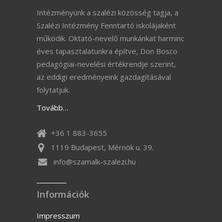
Intézményünk a szalézi közösség tagja, a
Szalézi Intézmény Fenntartó iskolájaként
működik. Oktató-nevelő munkánkat harminc
éves tapasztalatunkra építve, Don Bosco
pedagógiai-nevelési értékrendje szerint,
az eddigi eredményeink gazdagításával
folytatjuk.
Tovább…
+36 1 883-3655
1119 Budapest, Mérnök u. 39.
info@szamalk-szalezi.hu
Információk
Impresszum