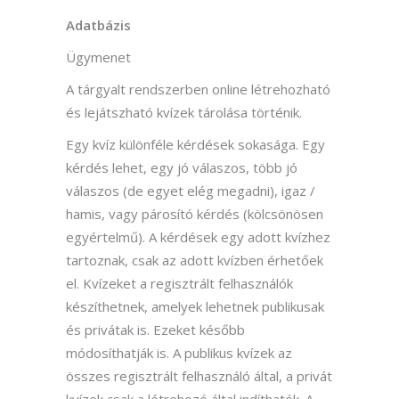
Adatbázis
Ügymenet
A tárgyalt rendszerben online létrehozható
és lejátszható kvízek tárolása történik.
Egy kvíz különféle kérdések sokasága. Egy
kérdés lehet, egy jó válaszos, több jó
válaszos (de egyet elég megadni), igaz /
hamis, vagy párosító kérdés (kölcsönösen
egyértelmű). A kérdések egy adott kvízhez
tartoznak, csak az adott kvízben érhetőek
el. Kvízeket a regisztrált felhasználók
készíthetnek, amelyek lehetnek publikusak
és privátak is. Ezeket később
módosíthatják is. A publikus kvízek az
összes regisztrált felhasználó által, a privát
kvízek csak a létrehozó által indíthatók. A