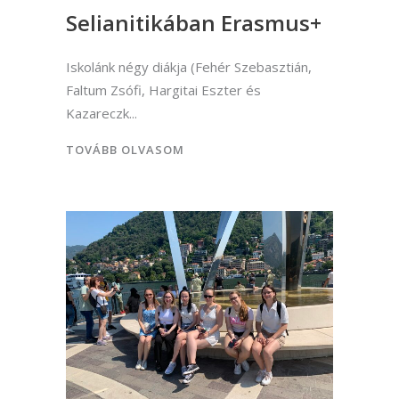
Selianitikában Erasmus+
Iskolánk négy diákja (Fehér Szebasztián,
Faltum Zsófi, Hargitai Eszter és
Kazareczk
TOVÁBB OLVASOM