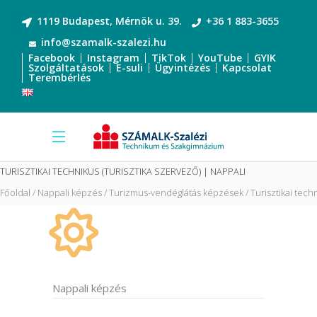
1119 Budapest, Mérnök u. 39.
+36 1 883-3655
info@szamalk-szalezi.hu
Facebook
Instagram
TikTok
YouTube
GYIK
Szolgáltatások
E-suli
Ügyintézés
Kapcsolat
Terembérlés
TURISZTIKAI TECHNIKUS (TURISZTIKA SZERVEZŐ) | NAPPALI
Főoldal
Nappali képzés
Turizmus-vendéglátás képzések
Turisztikai tech
Nappali képzés