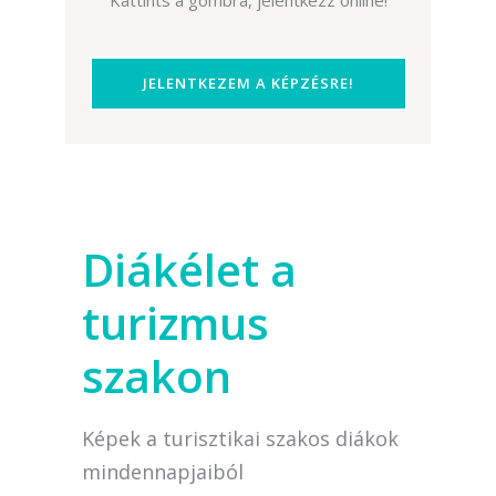
Kattints a gombra, jelentkezz online!
JELENTKEZEM A KÉPZÉSRE!
Diákélet a
turizmus
szakon
Képek a turisztikai szakos diákok
mindennapjaiból