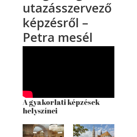
utazásszervező
képzésről –
Petra mesél
A gyakorlati képzések
helyszínei