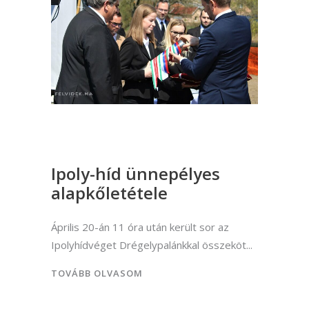
Ipoly-híd ünnepélyes
alapkőletétele
Április 20-án 11 óra után került sor az
Ipolyhídvéget Drégelypalánkkal összeköt
TOVÁBB OLVASOM