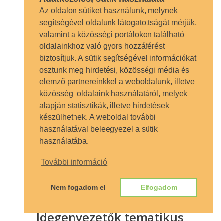
Lajos M
Az oldalon sütiket használunk, melynek
segítségével oldalunk látogatottságát mérjük,
TOVÁBB OLVASOM
valamint a közösségi portálokon található
oldalainkhoz való gyors hozzáférést
biztosítjuk. A sütik segítségével információkat
osztunk meg hirdetési, közösségi média és
elemző partnereinkkel a weboldalunk, illetve
közösségi oldalaink használatáról, melyek
alapján statisztikák, illetve hirdetések
készülhetnek. A weboldal további
használatával beleegyezel a sütik
használatába.
További információ
Nem fogadom el
Elfogadom
Idegenvezetők tematikus