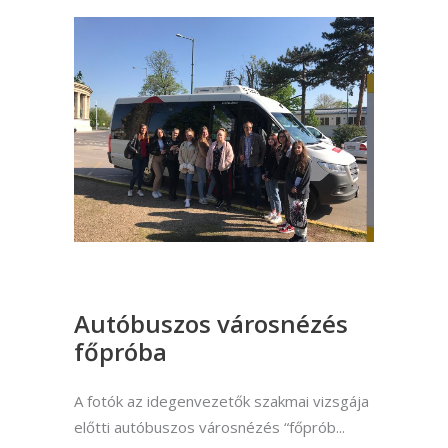
Autóbuszos városnézés
főpróba
A fotók az idegenvezetők szakmai vizsgája
előtti autóbuszos városnézés “főprób