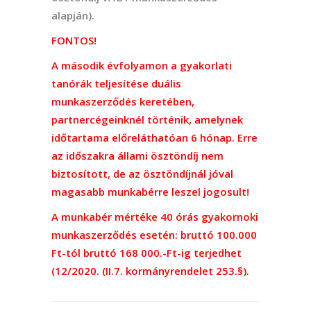
alapján).
FONTOS!
A második évfolyamon a gyakorlati
tanórák teljesítése duális
munkaszerződés keretében,
partnercégeinknél történik, amelynek
időtartama előreláthatóan 6 hónap. Erre
az időszakra állami ösztöndíj nem
biztosított, de az ösztöndíjnál jóval
magasabb munkabérre leszel jogosult!
A munkabér mértéke 40 órás gyakornoki
munkaszerződés esetén: bruttó 100.000
Ft-tól bruttó 168 000.-Ft-ig terjedhet
(12/2020. (II.7. kormányrendelet 253.§).