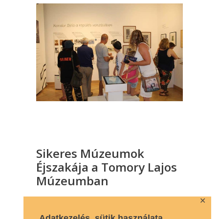
Sikeres Múzeumok
Éjszakája a Tomory Lajos
Múzeumban
✕
2019. június 22-én szombaton az egész
ország a múzeumokra figyelt. A Tomory
Adatkezelés, sütik használata