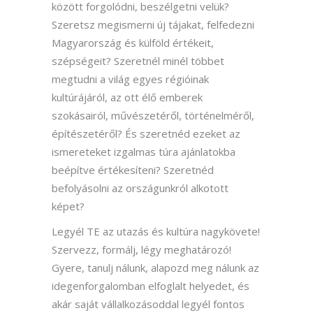
között forgolódni, beszélgetni velük?
Szeretsz megismerni új tájakat, felfedezni
Magyarország és külföld értékeit,
szépségeit? Szeretnél minél többet
megtudni a világ egyes régióinak
kultúrájáról, az ott élő emberek
szokásairól, művészetéről, történelméről,
építészetéről? És szeretnéd ezeket az
ismereteket izgalmas túra ajánlatokba
beépítve értékesíteni? Szeretnéd
befolyásolni az országunkról alkotott
képet?
Legyél TE az utazás és kultúra nagykövete!
Szervezz, formálj, légy meghatározó!
Gyere, tanulj nálunk, alapozd meg nálunk az
idegenforgalomban elfoglalt helyedet, és
akár saját vállalkozásoddal legyél fontos