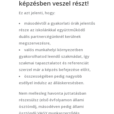
képzésben veszel részt!
Ez azt jelenti, hogy:
másodévtől a gyakorlati órák jelentős
része az iskolánkkal együttműködő
duális partnercégünknél kerülnek
megszervezésre,
valós munkahelyi környezetben
gyakorolhatod leendő szakmádat, így
szakmai tapasztalatot és referenciát
szerzel már a képzés befejezése előtt,
összességében pedig nagyobb
eséllyel indulsz az álláskeresésben.
Nem mellesleg havonta juttatásban
részesülsz (első évfolyamon állami
ösztöndíj, másodéven pedig állami
ösztöndíj VAGY munkaszerződés