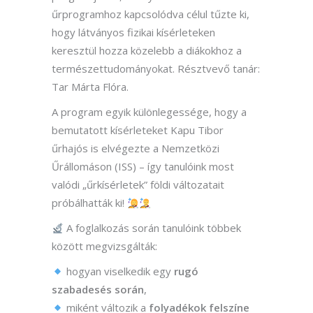
űrprogramhoz kapcsolódva célul tűzte ki,
hogy látványos fizikai kísérleteken
keresztül hozza közelebb a diákokhoz a
természettudományokat. Résztvevő tanár:
Tar Márta Flóra.
A program egyik különlegessége, hogy a
bemutatott kísérleteket Kapu Tibor
űrhajós is elvégezte a Nemzetközi
Űrállomáson (ISS) – így tanulóink most
valódi „űrkísérletek” földi változatait
próbálhatták ki!
A foglalkozás során tanulóink többek
között megvizsgálták:
hogyan viselkedik egy
rugó
szabadesés során
,
miként változik a
folyadékok felszíne