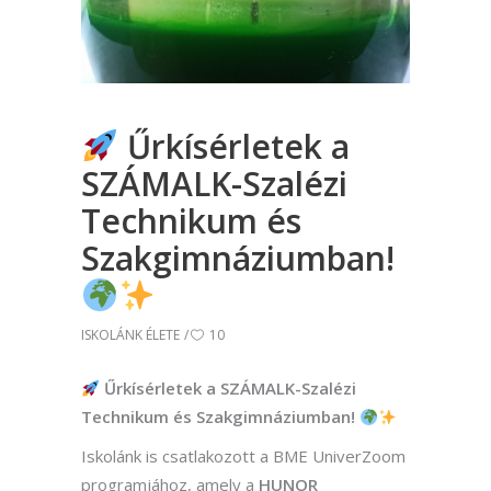
Űrkísérletek a
SZÁMALK-Szalézi
Technikum és
Szakgimnáziumban!
ISKOLÁNK ÉLETE
10
Űrkísérletek a SZÁMALK-Szalézi
Technikum és Szakgimnáziumban!
Iskolánk is csatlakozott a BME UniverZoom
programjához, amely a
HUNOR