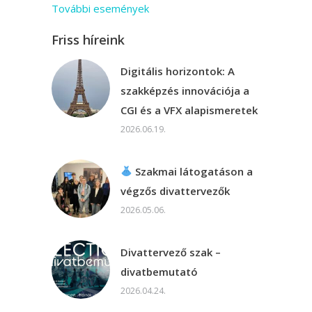
További események
Friss híreink
Digitális horizontok: A
szakképzés innovációja a
CGI és a VFX alapismeretek
2026.06.19.
Szakmai látogatáson a
végzős divattervezők
2026.05.06.
Divattervező szak –
divatbemutató
2026.04.24.