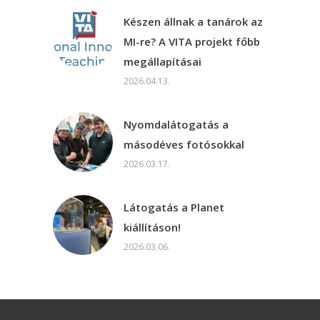
Készen állnak a tanárok az
MI-re? A VITA projekt főbb
megállapításai
2026.04.13.
Nyomdalátogatás a
másodéves fotósokkal
2026.03.17.
Látogatás a Planet
kiállításon!
2026.03.06.