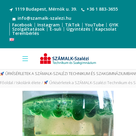
1119 Budapest, Mérnök u. 39.
+36 1 883-3655
info@szamalk-szalezi.hu
Facebook
Instagram
TikTok
YouTube
GYIK
Szolgáltatások
E-suli
Ügyintézés
Kapcsolat
Terembérlés
ŰRKÍSÉRLETEK A SZÁMALK-SZALÉZI TECHNIKUM ÉS SZAKGIMNÁZIUMBAN
Főoldal
Iskolánk élete
Űrkísérletek a SZÁMALK-Szalézi Technikum és