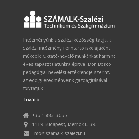
Intézményünk a szalézi közösség tagja, a
Szalézi Intézmény Fenntartó iskolájaként
működik. Oktató-nevelő munkánkat harminc
éves tapasztalatunkra építve, Don Bosco
pedagógiai-nevelési értékrendje szerint,
az eddigi eredményeink gazdagításával
folytatjuk.
Tovább…
+36 1 883-3655
1119 Budapest, Mérnök u. 39.
info@szamalk-szalezi.hu