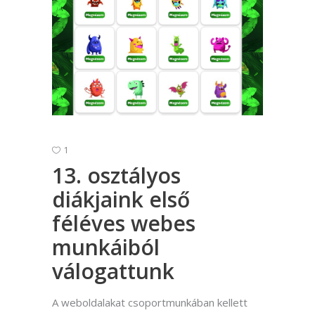
1
13. osztályos
diákjaink első
féléves webes
munkáiból
válogattunk
A weboldalakat csoportmunkában kellett