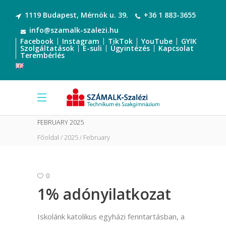
1119 Budapest, Mérnök u. 39.
+36 1 883-3655
info@szamalk-szalezi.hu
Facebook
Instagram
TikTok
YouTube
GYIK
Szolgáltatások
E-suli
Ügyintézés
Kapcsolat
Terembérlés
FEBRUARY 2025
Főoldal
2025
February
0
1% adónyilatkozat
Iskolánk katolikus egyházi fenntartásban, a