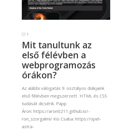
1
Mit tanultunk az
első félévben a
webprogramozás
órákon?
Az alábbi válogatás 9. osztályos diákjaink
első félévben megszerzett HTML és CSS
tudását dicsérik. Papp
Áron: https://aron0211.github.io/-
ron_szorgalmi/ Kis Csaba: https://opel-
astra-