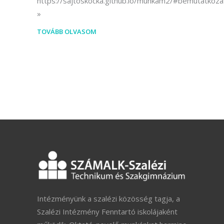
https://sajtoskocka.github.io/munkam2/#bemutatkoza
TOVÁBB OLVASOM
Intézményünk a szalézi közösség tagja, a
Szalézi Intézmény Fenntartó iskolájaként