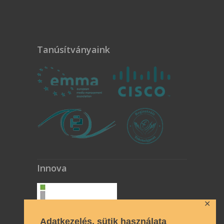
Tanúsítványaink
Innova
✕
Adatkezelés, sütik használata