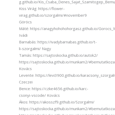
g.github.io/Kis_Csaba_Denes_Sajat_Szamitogep_Bemu
Kiss Virág: https://flower-
virag.github.io/szorgalmi/#november9
Göröcs
Máté: https://anagyhohohohorgasz.github.io/Gorocs
Ivádi
Barnabás: https://ivadybarnabas.github.io/t-
li-szorgalmi/ Nagy
Tamás: https://sajtoskocka.github.io/autok2/
https://sajtoskocka.github.io/munkam2/#bemutatkoza
Kovács
Levente: https://levi3900.github.io/karacsony_szorgalm
Czeczei
Bence: https://czke4656.github.io/karc-
csonyi-vscode/ Kovács
Ákos: https://akosszf9.github.io/Szorgalmi/
https://sajtoskocka.github.io/munkam2/#bemutatkoza