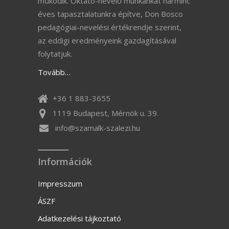
működik. Oktató-nevelő munkánkat harminc
éves tapasztalatunkra építve, Don Bosco
pedagógiai-nevelési értékrendje szerint,
az eddigi eredményeink gazdagításával
folytatjuk.
Tovább…
+36 1 883-3655
1119 Budapest, Mérnök u. 39.
info@szamalk-szalezi.hu
Információk
Impresszum
ÁSZF
Adatkezelési tájkoztató