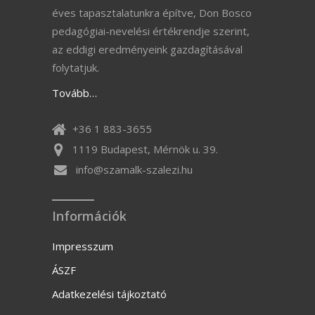
éves tapasztalatunkra építve, Don Bosco
pedagógiai-nevelési értékrendje szerint,
az eddigi eredményeink gazdagításával
folytatjuk.
Tovább…
+36 1 883-3655
1119 Budapest, Mérnök u. 39.
info@szamalk-szalezi.hu
Információk
Impresszum
ÁSZF
Adatkezelési tájkoztató