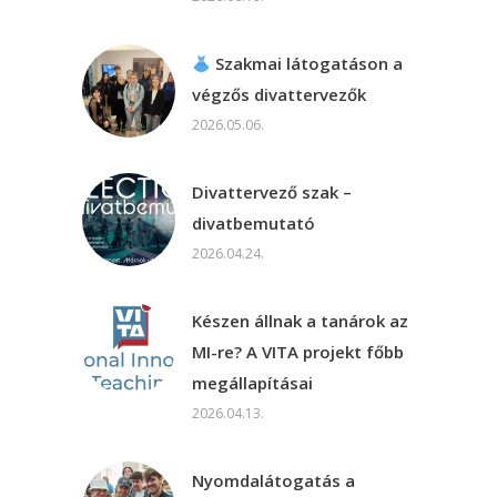
Szakmai látogatáson a
végzős divattervezők
2026.05.06.
Divattervező szak –
divatbemutató
2026.04.24.
Készen állnak a tanárok az
MI-re? A VITA projekt főbb
megállapításai
2026.04.13.
Nyomdalátogatás a