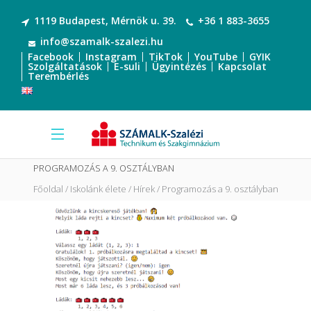
1119 Budapest, Mérnök u. 39.
+36 1 883-3655
info@szamalk-szalezi.hu
Facebook
Instagram
TikTok
YouTube
GYIK
Szolgáltatások
E-suli
Ügyintézés
Kapcsolat
Terembérlés
PROGRAMOZÁS A 9. OSZTÁLYBAN
Főoldal
Iskolánk élete
Hírek
Programozás a 9. osztályban