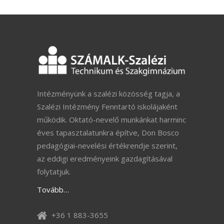
Intézményünk a szalézi közösség tagja, a
Szalézi Intézmény Fenntartó iskolájaként
működik. Oktató-nevelő munkánkat harminc
éves tapasztalatunkra építve, Don Bosco
pedagógiai-nevelési értékrendje szerint,
az eddigi eredményeink gazdagításával
folytatjuk.
Tovább…
+36 1 883-3655