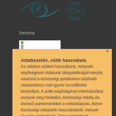
Innova
✕
Adatkezelés, sütik használata
Az oldalon sütiket használunk, melynek
segítségével oldalunk látogatottságát mérjük,
valamint a közösségi portálokon található
Technikai azonosítók
oldalainkhoz való gyors hozzáférést
biztosítjuk. A sütik segítségével információkat
OM azonosító 035490 | Működési
osztunk meg hirdetési, közösségi média és
engedély BP/1009/03987/2023.
elemző partnereinkkel a weboldalunk, illetve
Nyilvántartásba vételi szám TSzI034
közösségi oldalaink használatáról, melyek