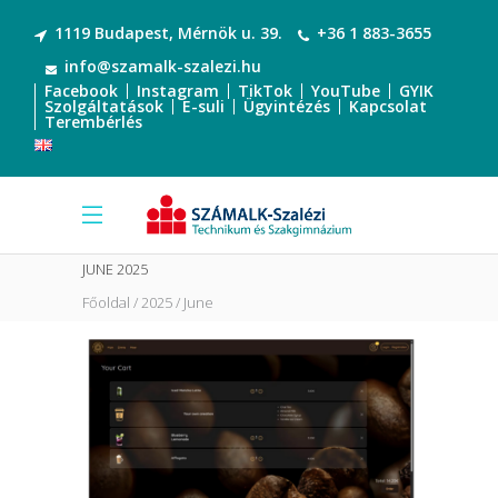
1119 Budapest, Mérnök u. 39.
+36 1 883-3655
info@szamalk-szalezi.hu
Facebook
Instagram
TikTok
YouTube
GYIK
Szolgáltatások
E-suli
Ügyintézés
Kapcsolat
Terembérlés
JUNE 2025
Főoldal
2025
June