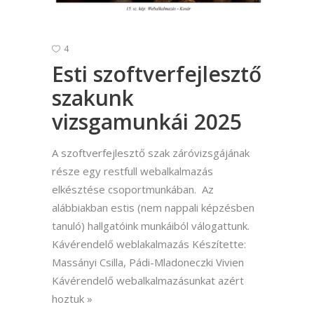
4
Esti szoftverfejlesztő
szakunk
vizsgamunkái 2025
A szoftverfejlesztő szak záróvizsgájának
része egy restfull webalkalmazás
elkésztése csoportmunkában. Az
alábbiakban estis (nem nappali képzésben
tanuló) hallgatóink munkáiból válogattunk.
Kávérendelő weblakalmazás Készítette:
Massányi Csilla, Pádi-Mladoneczki Vivien
Kávérendelő webalkalmazásunkat azért
hoztuk