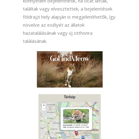
könnyedén bejelenthetik, ha cicát láttak,
találtak vagy elvesztettek, a bejelentések
földrajzi hely alapján is megjeleníthetők, így
növelve az esélyét az állatok
hazatalálásának vagy új otthonra
találásának.