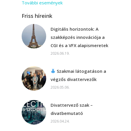
További események
Friss híreink
Digitális horizontok: A
szakképzés innovációja a
CGI és a VFX alapismeretek
2026.06.19.
Szakmai látogatáson a
végzős divattervezők
2026.05.06.
Divattervező szak –
divatbemutató
2026.04.24.