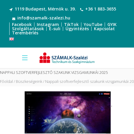
1119 Budapest, Mérnök u. 39.
+36 1 883-3655
info@szamalk-szalezi.hu
Facebook
Instagram
TikTok
YouTube
GYIK
Szolgáltatások
E-suli
Ügyintézés
Kapcsolat
Terembérlés
NAPPALI SZOFTVERFEJLESZTŐ SZAKUNK VIZSGAMUNKÁI 2025
Főoldal
Büszkeségeink
Nappali szoftverfejlesztő szakunk vizsgamunkái 2