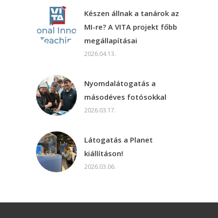
Készen állnak a tanárok az
MI-re? A VITA projekt főbb
megállapításai
2026.04.13.
Nyomdalátogatás a
másodéves fotósokkal
2026.03.17.
Látogatás a Planet
kiállításon!
2026.03.06.