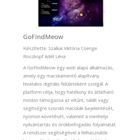
GoFindMeow
Készítette: Szalkai Viktória Csenge
Roszkopf Adél Léna
A GoFindMeow egy web alapú alkalmazás,
amely egy macskamentő alapítvány
hivatalos digitális felületeként szolgál. A
platform célja, hogy hatékony és átlátható
módon támogassa az eltűnt, talált vagy
segítségre szoruló macskák bejelentését,
nyomon követését, valamint a menhelyi
nyilvántartás és örökbefogadás folyamatát.
A rendszer segítségével a felhasználók