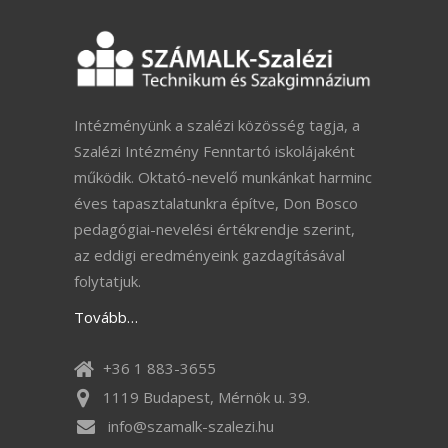
Intézményünk a szalézi közösség tagja, a
Szalézi Intézmény Fenntartó iskolájaként
működik. Oktató-nevelő munkánkat harminc
éves tapasztalatunkra építve, Don Bosco
pedagógiai-nevelési értékrendje szerint,
az eddigi eredményeink gazdagításával
folytatjuk.
Tovább…
+36 1 883-3655
1119 Budapest, Mérnök u. 39.
info@szamalk-szalezi.hu