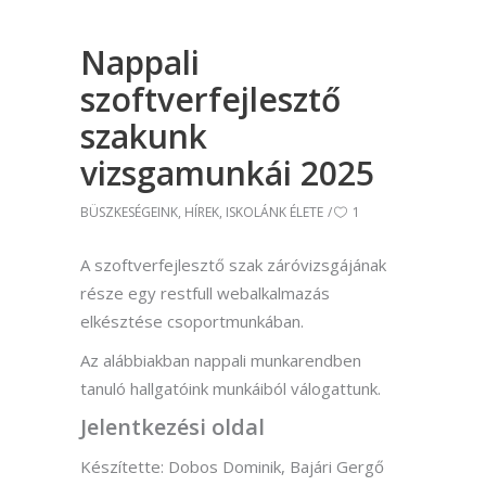
Nappali
szoftverfejlesztő
szakunk
vizsgamunkái 2025
BÜSZKESÉGEINK
,
HÍREK
,
ISKOLÁNK ÉLETE
1
A szoftverfejlesztő szak záróvizsgájának
része egy restfull webalkalmazás
elkésztése csoportmunkában.
Az alábbiakban nappali munkarendben
tanuló hallgatóink munkáiból válogattunk.
Jelentkezési oldal
Készítette: Dobos Dominik, Bajári Gergő