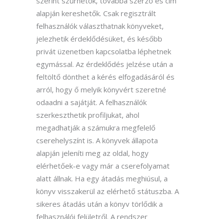
szerint szűrhetők, továbbá szerző és cím
alapján kereshetők. Csak regisztrált
felhasználók választhatnak könyveket,
jelezhetik érdeklődésüket, és később
privát üzenetben kapcsolatba léphetnek
egymással. Az érdeklődés jelzése után a
feltöltő dönthet a kérés elfogadásáról és
arról, hogy ő melyik könyvért szeretné
odaadni a sajátját. A felhasználók
szerkeszthetik profiljukat, ahol
megadhatják a számukra megfelelő
cserehelyszínt is. A könyvek állapota
alapján jeleníti meg az oldal, hogy
elérhetőek-e vagy már a cserefolyamat
alatt állnak. Ha egy átadás meghiúsul, a
könyv visszakerül az elérhető státuszba. A
sikeres átadás után a könyv törlődik a
felhasználói felületről. A rendszer