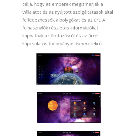
célja, hogy az emberek megismerjék a
vállalatot és az nyújtott szolgáltatások által
felfedezhessék a bolygókat és az űrt. A
felhasználók részletes információkat
kaphatnak az űrutazásról és az űrrel
kapcsolatos tudományos ismeretekről.